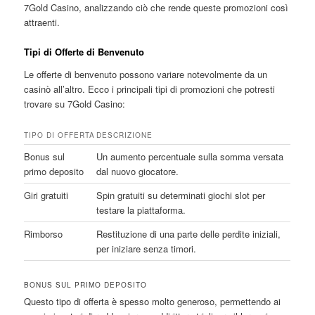
7Gold Casino, analizzando ciò che rende queste promozioni così
attraenti.
Tipi di Offerte di Benvenuto
Le offerte di benvenuto possono variare notevolmente da un
casinò all’altro. Ecco i principali tipi di promozioni che potresti
trovare su 7Gold Casino:
TIPO DI OFFERTA
DESCRIZIONE
Bonus sul
Un aumento percentuale sulla somma versata
primo deposito
dal nuovo giocatore.
Giri gratuiti
Spin gratuiti su determinati giochi slot per
testare la piattaforma.
Rimborso
Restituzione di una parte delle perdite iniziali,
per iniziare senza timori.
BONUS SUL PRIMO DEPOSITO
Questo tipo di offerta è spesso molto generoso, permettendo ai