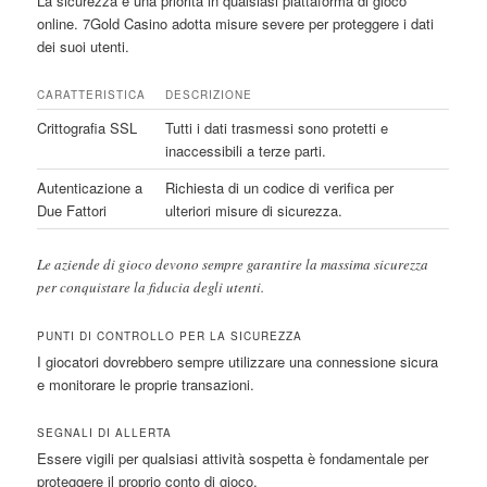
La sicurezza è una priorità in qualsiasi piattaforma di gioco
online. 7Gold Casino adotta misure severe per proteggere i dati
dei suoi utenti.
CARATTERISTICA
DESCRIZIONE
Crittografia SSL
Tutti i dati trasmessi sono protetti e
inaccessibili a terze parti.
Autenticazione a
Richiesta di un codice di verifica per
Due Fattori
ulteriori misure di sicurezza.
Le aziende di gioco devono sempre garantire la massima sicurezza
per conquistare la fiducia degli utenti.
PUNTI DI CONTROLLO PER LA SICUREZZA
I giocatori dovrebbero sempre utilizzare una connessione sicura
e monitorare le proprie transazioni.
SEGNALI DI ALLERTA
Essere vigili per qualsiasi attività sospetta è fondamentale per
proteggere il proprio conto di gioco.