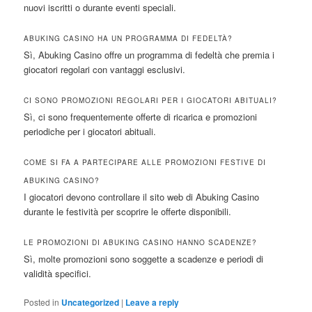
nuovi iscritti o durante eventi speciali.
ABUKING CASINO HA UN PROGRAMMA DI FEDELTÀ?
Sì, Abuking Casino offre un programma di fedeltà che premia i
giocatori regolari con vantaggi esclusivi.
CI SONO PROMOZIONI REGOLARI PER I GIOCATORI ABITUALI?
Sì, ci sono frequentemente offerte di ricarica e promozioni
periodiche per i giocatori abituali.
COME SI FA A PARTECIPARE ALLE PROMOZIONI FESTIVE DI
ABUKING CASINO?
I giocatori devono controllare il sito web di Abuking Casino
durante le festività per scoprire le offerte disponibili.
LE PROMOZIONI DI ABUKING CASINO HANNO SCADENZE?
Sì, molte promozioni sono soggette a scadenze e periodi di
validità specifici.
Posted in
Uncategorized
|
Leave a reply