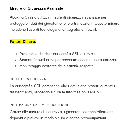
Misure di Sicurezza Avanzate
Abuking Casino utilizza misure di sicurezza avanzate per
proteggere i dati dei giocatori e le loro transazioni. Queste misure
includono l’uso di tecnologia di crittografia e firewall.
Fattori Chiave:
Protezione dei dati: crittografia SSL a 128 bit.
Sistemi firewall attivi per prevenire accessi non autorizzati.
Monitoraggio costante delle attività sospette.
CRITTO E SICUREZZA
La crittografia SSL garantisce che i dati siano protetti durante il
trasferimento, rendendo sicure le informazioni sensibili.
PROTEZIONE DELLE TRANSAZIONI
Grazie alle misure di sicurezza, i giocatori possono effettuare
depositi e prelievi in modo sicuro e senza preoccupazioni.