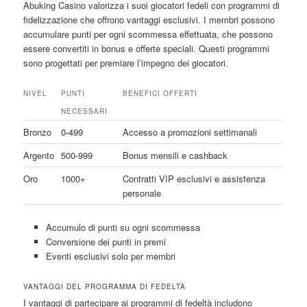
Abuking Casino valorizza i suoi giocatori fedeli con programmi di
fidelizzazione che offrono vantaggi esclusivi. I membri possono
accumulare punti per ogni scommessa effettuata, che possono
essere convertiti in bonus e offerte speciali. Questi programmi
sono progettati per premiare l’impegno dei giocatori.
NIVEL
PUNTI
BENEFICI OFFERTI
NECESSARI
Bronzo
0-499
Accesso a promozioni settimanali
Argento
500-999
Bonus mensili e cashback
Oro
1000+
Contratti VIP esclusivi e assistenza
personale
Accumulo di punti su ogni scommessa
Conversione dei punti in premi
Eventi esclusivi solo per membri
VANTAGGI DEL PROGRAMMA DI FEDELTÀ
I vantaggi di partecipare ai programmi di fedeltà includono