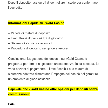
Dopo il deposito, assicurati di controllare il saldo per confermare
l’accredito.
Informazioni Rapide su 7Gold Casino
– Varietà di metodi di deposito
– Limiti flessibili per vari tipi di giocatori
– Sistemi di sicurezza avanzati
– Procedura di deposito semplice e veloce
Conclusione: La gestione dei depositi su 7Gold Casino è
progettata per fornire ai giocatori un’esperienza fluida e sicura. Le
varie opzioni di pagamento, i limiti flessibili e le misure di
sicurezza adottate dimostrano l’impegno del casinò nel garantire
un ambiente di gioco affidabile.
Sapevate che 7Gold Casino offre opzioni per depositi senza
commissioni?
FAQ