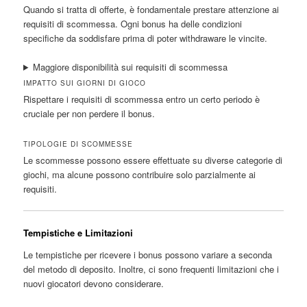
Quando si tratta di offerte, è fondamentale prestare attenzione ai
requisiti di scommessa. Ogni bonus ha delle condizioni
specifiche da soddisfare prima di poter withdraware le vincite.
Maggiore disponibilità sui requisiti di scommessa
IMPATTO SUI GIORNI DI GIOCO
Rispettare i requisiti di scommessa entro un certo periodo è
cruciale per non perdere il bonus.
TIPOLOGIE DI SCOMMESSE
Le scommesse possono essere effettuate su diverse categorie di
giochi, ma alcune possono contribuire solo parzialmente ai
requisiti.
Tempistiche e Limitazioni
Le tempistiche per ricevere i bonus possono variare a seconda
del metodo di deposito. Inoltre, ci sono frequenti limitazioni che i
nuovi giocatori devono considerare.