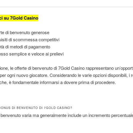
oci su 7Gold Casino
rte di benvenuto generose
isiti di scommessa competitivi
età di metodi di pagamento
sso semplice e veloce ai prelievi
ione, le offerte di benvenuto di 7Gold Casino rappresentano un’opport
per ogni nuovo giocatore. Considerando le varie opzioni disponibili, i re
iche, è fondamentale informarsi a dovere prima di procedere.
 BONUS DI BENVENUTO DI 7GOLD CASINO?
i benvenuto varia ma generalmente include un incremento percentuale