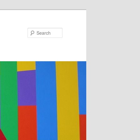
Search