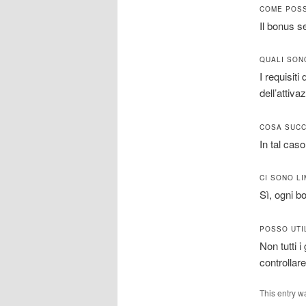
COME POSS
Il bonus s
QUALI SON
I requisit
dell’attiva
COSA SUCC
In tal caso
CI SONO LI
Sì, ogni b
POSSO UTI
Non tutti 
controllar
This entry w