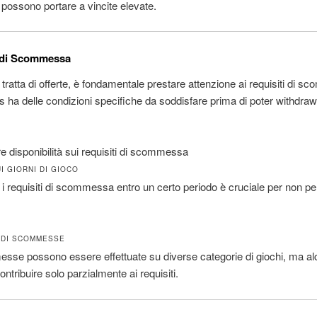
i possono portare a vincite elevate.
i di Scommessa
tratta di offerte, è fondamentale prestare attenzione ai requisiti di 
 ha delle condizioni specifiche da soddisfare prima di poter withdraw
 disponibilità sui requisiti di scommessa
I GIORNI DI GIOCO
 i requisiti di scommessa entro un certo periodo è cruciale per non per
 DI SCOMMESSE
se possono essere effettuate su diverse categorie di giochi, ma a
ntribuire solo parzialmente ai requisiti.