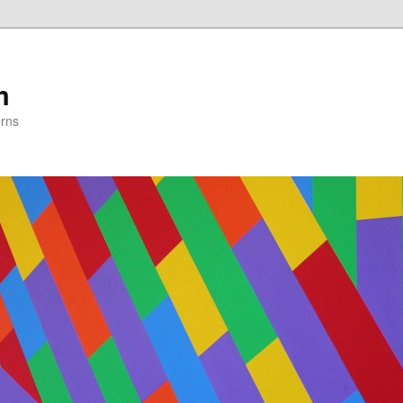
m
erns