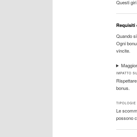
Questi gir
Requisit
Quando si 
Ogni bonus
vincite.
Maggiore
IMPATTO SU
Rispettare
bonus.
TIPOLOGIE
Le scommes
possono co