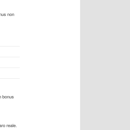
onus non
un bonus
aro reale.