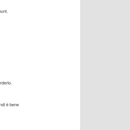
ount.
rderlo.
indi è bene