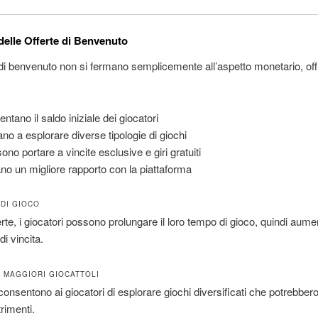
delle Offerte di Benvenuto
 di benvenuto non si fermano semplicemente all’aspetto monetario, of
ntano il saldo iniziale dei giocatori
ano a esplorare diverse tipologie di giochi
ono portare a vincite esclusive e giri gratuiti
no un migliore rapporto con la piattaforma
 DI GIOCO
erte, i giocatori possono prolungare il loro tempo di gioco, quindi aume
di vincita.
 MAGGIORI GIOCATTOLI
 consentono ai giocatori di esplorare giochi diversificati che potrebber
rimenti.