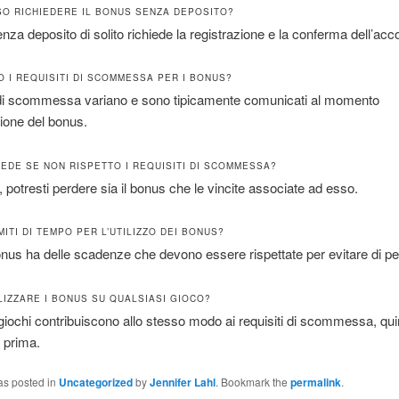
O RICHIEDERE IL BONUS SENZA DEPOSITO?
enza deposito di solito richiede la registrazione e la conferma dell’acc
O I REQUISITI DI SCOMMESSA PER I BONUS?
i di scommessa variano e sono tipicamente comunicati al momento
zione del bonus.
EDE SE NON RISPETTO I REQUISITI DI SCOMMESSA?
, potresti perdere sia il bonus che le vincite associate ad esso.
MITI DI TEMPO PER L’UTILIZZO DEI BONUS?
onus ha delle scadenze che devono essere rispettate per evitare di pe
LIZZARE I BONUS SU QUALSIASI GIOCO?
i giochi contribuiscono allo stesso modo ai requisiti di scommessa, qu
e prima.
as posted in
Uncategorized
by
Jennifer Lahl
. Bookmark the
permalink
.