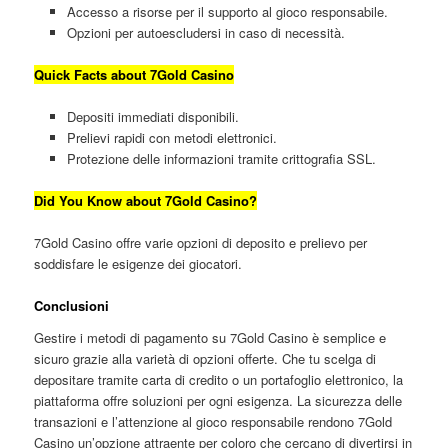
Accesso a risorse per il supporto al gioco responsabile.
Opzioni per autoescludersi in caso di necessità.
Quick Facts about 7Gold Casino
Depositi immediati disponibili.
Prelievi rapidi con metodi elettronici.
Protezione delle informazioni tramite crittografia SSL.
Did You Know about 7Gold Casino?
7Gold Casino offre varie opzioni di deposito e prelievo per
soddisfare le esigenze dei giocatori.
Conclusioni
Gestire i metodi di pagamento su 7Gold Casino è semplice e
sicuro grazie alla varietà di opzioni offerte. Che tu scelga di
depositare tramite carta di credito o un portafoglio elettronico, la
piattaforma offre soluzioni per ogni esigenza. La sicurezza delle
transazioni e l’attenzione al gioco responsabile rendono 7Gold
Casino un’opzione attraente per coloro che cercano di divertirsi in