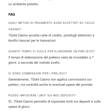
un ambiente protetto.
FAQ
QUALI METODI DI PAGAMENTO SONO ACCETTATI SU 7GOLD
CASINO?
7Gold Casino accetta carte di credito, portafogli elettronici e
bonifici bancari per le transazioni.
QUANTO TEMPO CI VUOLE PER ELABORARE UN PRELIEVO?
Il tempo di elaborazione del prelievo varia da immediato a 7
giorni, a seconda del metodo scelto.
CI SONO COMMISSIONI PER I PRELIEVI?
Generalmente, 7Gold Casino non applica commissioni sui
prelievi, ma controlla anche le eventuali spese del provider.
POSSO IMPOSTARE LIMITI SUI MIEI DEPOSITI?
Sì, 7Gold Casino permette di impostare limiti sui depositi e sulle
spese di gioco.