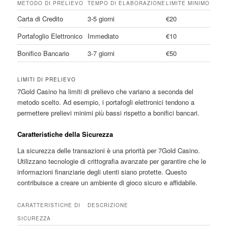
METODO DI PRELIEVO
TEMPO DI ELABORAZIONE
LIMITE MINIMO
Carta di Credito
3-5 giorni
€20
Portafoglio Elettronico
Immediato
€10
Bonifico Bancario
3-7 giorni
€50
LIMITI DI PRELIEVO
7Gold Casino ha limiti di prelievo che variano a seconda del
metodo scelto. Ad esempio, i portafogli elettronici tendono a
permettere prelievi minimi più bassi rispetto a bonifici bancari.
Caratteristiche della Sicurezza
La sicurezza delle transazioni è una priorità per 7Gold Casino.
Utilizzano tecnologie di crittografia avanzate per garantire che le
informazioni finanziarie degli utenti siano protette. Questo
contribuisce a creare un ambiente di gioco sicuro e affidabile.
CARATTERISTICHE DI
DESCRIZIONE
SICUREZZA