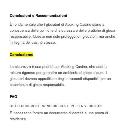
Conclusioni e Raccomandazioni
È fondamentale che i giocatori di Abuking Casino siano a
conoscenza delle politiche di sicurezza e delle pratiche di gioco
responsabile. Queste non solo proteggono i giocatori, ma anche
l’integrità del casinò stesso.
Conclusione:
La sicurezza è una priorità per Abuking Casino, che adotta
misure rigorose per garantire un ambiente di gioco sicuro. I
giocatori devono approfittare degli strumenti disponibili per un
esperienza di gioco responsabile.
FAQ
QUALI DOCUMENTI SONO RICHIESTI PER LA VERIFICA?
È necessario fornire un documento d’identità e una prova di
residenza.