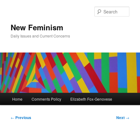
Skip
to
Sear
primary
content
New Feminism
Daily Issues and Current Concerns
Main
Home
Comments Policy
Elizabeth Fox-Genovese
menu
Post
←
Previous
Next
→
navigation