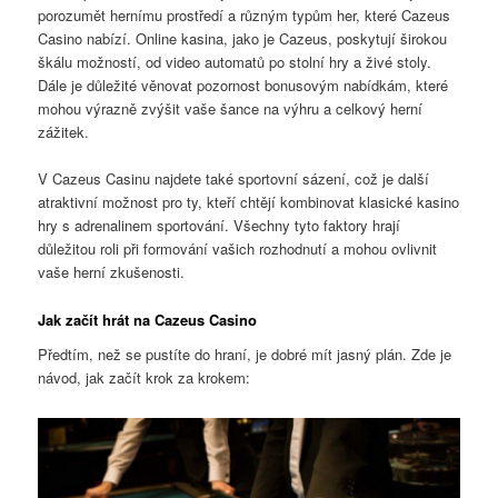
porozumět hernímu prostředí a různým typům her, které Cazeus
Casino nabízí. Online kasina, jako je Cazeus, poskytují širokou
škálu možností, od video automatů po stolní hry a živé stoly.
Dále je důležité věnovat pozornost bonusovým nabídkám, které
mohou výrazně zvýšit vaše šance na výhru a celkový herní
zážitek.
V Cazeus Casinu najdete také sportovní sázení, což je další
atraktivní možnost pro ty, kteří chtějí kombinovat klasické kasino
hry s adrenalinem sportování. Všechny tyto faktory hrají
důležitou roli při formování vašich rozhodnutí a mohou ovlivnit
vaše herní zkušenosti.
Jak začít hrát na Cazeus Casino
Předtím, než se pustíte do hraní, je dobré mít jasný plán. Zde je
návod, jak začít krok za krokem: