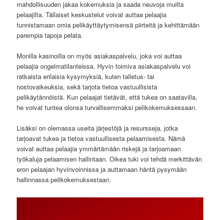
mahdollisuuden jakaa kokemuksia ja saada neuvoja muilta
pelaajilta. Tällaiset keskustelut voivat auttaa pelaajia
tunnistamaan omia pelikäyttäytymisensä piirteitä ja kehittämään
parempia tapoja pelata.
Monilla kasinoilla on myös asiakaspalvelu, joka voi auttaa
pelaajia ongelmatilanteissa. Hyvin toimiva asiakaspalvelu voi
ratkaista erilaisia kysymyksiä, kuten talletus- tai
nostovaikeuksia, sekä tarjota tietoa vastuullisista
pelikäytännöistä. Kun pelaajat tietävät, että tukea on saatavilla,
he voivat tuntea olonsa turvallisemmaksi pelikokemuksessaan.
Lisäksi on olemassa useita järjestöjä ja resursseja, jotka
tarjoavat tukea ja tietoa vastuullisesta pelaamisesta. Nämä
voivat auttaa pelaajia ymmärtämään riskejä ja tarjoamaan
työkaluja pelaamisen hallintaan. Oikea tuki voi tehdä merkittävän
eron pelaajan hyvinvoinnissa ja auttamaan häntä pysymään
hallinnassa pelikokemuksestaan.