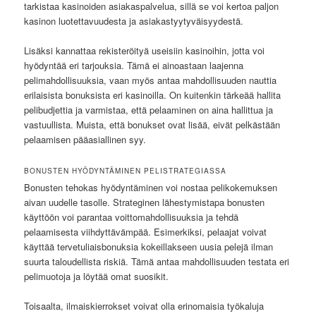
tarkistaa kasinoiden asiakaspalvelua, sillä se voi kertoa paljon
kasinon luotettavuudesta ja asiakastyytyväisyydestä.
Lisäksi kannattaa rekisteröityä useisiin kasinoihin, jotta voi
hyödyntää eri tarjouksia. Tämä ei ainoastaan laajenna
pelimahdollisuuksia, vaan myös antaa mahdollisuuden nauttia
erilaisista bonuksista eri kasinoilla. On kuitenkin tärkeää hallita
pelibudjettia ja varmistaa, että pelaaminen on aina hallittua ja
vastuullista. Muista, että bonukset ovat lisää, eivät pelkästään
pelaamisen pääasiallinen syy.
BONUSTEN HYÖDYNTÄMINEN PELISTRATEGIASSA
Bonusten tehokas hyödyntäminen voi nostaa pelikokemuksen
aivan uudelle tasolle. Strateginen lähestymistapa bonusten
käyttöön voi parantaa voittomahdollisuuksia ja tehdä
pelaamisesta viihdyttävämpää. Esimerkiksi, pelaajat voivat
käyttää tervetuliaisbonuksia kokeillakseen uusia pelejä ilman
suurta taloudellista riskiä. Tämä antaa mahdollisuuden testata eri
pelimuotoja ja löytää omat suosikit.
Toisaalta, ilmaiskierrokset voivat olla erinomaisia työkaluja