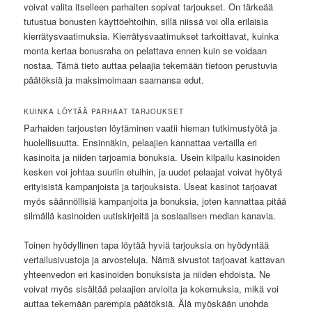
voivat valita itselleen parhaiten sopivat tarjoukset. On tärkeää
tutustua bonusten käyttöehtoihin, sillä niissä voi olla erilaisia
kierrätysvaatimuksia. Kierrätysvaatimukset tarkoittavat, kuinka
monta kertaa bonusraha on pelattava ennen kuin se voidaan
nostaa. Tämä tieto auttaa pelaajia tekemään tietoon perustuvia
päätöksiä ja maksimoimaan saamansa edut.
KUINKA LÖYTÄÄ PARHAAT TARJOUKSET
Parhaiden tarjousten löytäminen vaatii hieman tutkimustyötä ja
huolellisuutta. Ensinnäkin, pelaajien kannattaa vertailla eri
kasinoita ja niiden tarjoamia bonuksia. Usein kilpailu kasinoiden
kesken voi johtaa suuriin etuihin, ja uudet pelaajat voivat hyötyä
erityisistä kampanjoista ja tarjouksista. Useat kasinot tarjoavat
myös säännöllisiä kampanjoita ja bonuksia, joten kannattaa pitää
silmällä kasinoiden uutiskirjeitä ja sosiaalisen median kanavia.
Toinen hyödyllinen tapa löytää hyviä tarjouksia on hyödyntää
vertailusivustoja ja arvosteluja. Nämä sivustot tarjoavat kattavan
yhteenvedon eri kasinoiden bonuksista ja niiden ehdoista. Ne
voivat myös sisältää pelaajien arvioita ja kokemuksia, mikä voi
auttaa tekemään parempia päätöksiä. Älä myöskään unohda