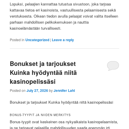
Lopuksi, pelaajien kannattaa tutustua sivustoon, joka tarjoaa
kattavaa tietoa eri kasinoista, vastuullisesta pelaamisesta sekä
verotuksesta. Oikean tiedon avulla pelaajat voivat valita itselleen
parhaan mahdollisen pelikokemuksen ja nauttia
kasinoelämästään turvallisesti.
Posted in
Uncategorized
|
Leave a reply
Bonukset ja tarjoukset
Kuinka hyödyntää niitä
kasinopelissäsi
Posted on
July 27, 2026
by
Jennifer Lahl
Bonukset ja tarjoukset Kuinka hyödyntää niitä kasinopelissäsi
BONUS-TYYPIT JA NIIDEN MERKITYS
Bonus-tyypit ovat keskeinen osa nykyaikaista kasinopelaamista,
ja ne tarjoavat pelaajille mahdollisuuden saada enemmän irti