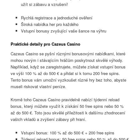
užít si zábavu a vzrušení!
Rychlá registrace a jednoduché ověření
Široká nabídka her pro každého
Vstupní bonusy zvyšující vaše šance na výhru
Praktické detaily pro Cazeus Casino
Cazeus Casino se pyšní různými bonusovými nabídkami, které
mohou novým i stávajícím hráčům poskytnout skvělé výhody.
Například, když se zaregistrujete, můžete získat vstupní bonus
ve výši 100 % až do 500 € a přidat si k tomu 200 free spins.
Tento bonus vám umožní vyzkoušet různé hry bez toho, abyste
museli riskovat vlastní peníze.
Kromě toho Cazeus Casino pravidelně nabízí týdenní reload
bonus, který můžete využít k získání 50 free spins nebo 50 %
až do 500 €. Toto jsou skvělé příležitosti k dalšímu zhodnocení
vašich vkladů a zvýšení zábavy při hraní.
Vstupní bonus: 100 % až do 500 € + 200 free spins
Týdenní reload bonus: 50 free spins nebo 50 % až do 500 €