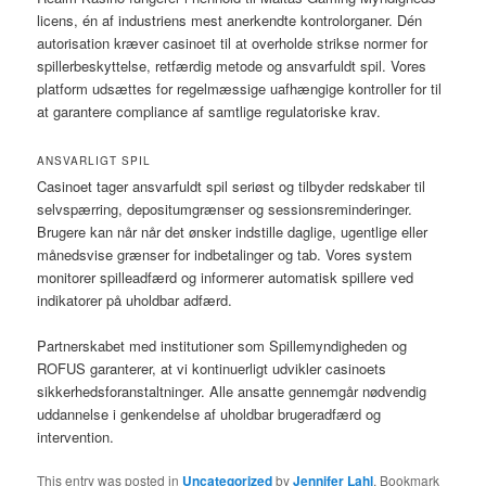
licens, én af industriens mest anerkendte kontrolorganer. Dén
autorisation kræver casinoet til at overholde strikse normer for
spillerbeskyttelse, retfærdig metode og ansvarfuldt spil. Vores
platform udsættes for regelmæssige uafhængige kontroller for til
at garantere compliance af samtlige regulatoriske krav.
ANSVARLIGT SPIL
Casinoet tager ansvarfuldt spil seriøst og tilbyder redskaber til
selvspærring, depositumgrænser og sessionsreminderinger.
Brugere kan når når det ønsker indstille daglige, ugentlige eller
månedsvise grænser for indbetalinger og tab. Vores system
monitorer spilleadfærd og informerer automatisk spillere ved
indikatorer på uholdbar adfærd.
Partnerskabet med institutioner som Spillemyndigheden og
ROFUS garanterer, at vi kontinuerligt udvikler casinoets
sikkerhedsforanstaltninger. Alle ansatte gennemgår nødvendig
uddannelse i genkendelse af uholdbar brugeradfærd og
intervention.
This entry was posted in
Uncategorized
by
Jennifer Lahl
. Bookmark