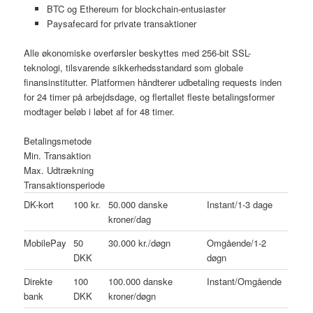
BTC og Ethereum for blockchain-entusiaster
Paysafecard for private transaktioner
Alle økonomiske overførsler beskyttes med 256-bit SSL-
teknologi, tilsvarende sikkerhedsstandard som globale
finansinstitutter. Platformen håndterer udbetaling requests inden
for 24 timer på arbejdsdage, og flertallet fleste betalingsformer
modtager beløb i løbet af for 48 timer.
Betalingsmetode
Min. Transaktion
Max. Udtrækning
Transaktionsperiode
DK-kort
100 kr.
50.000 danske
Instant/1-3 dage
kroner/dag
MobilePay
50
30.000 kr./døgn
Omgående/1-2
DKK
døgn
Direkte
100
100.000 danske
Instant/Omgående
bank
DKK
kroner/døgn