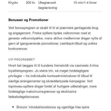
Krypto
200 kr.
Ubegrænset
15 min/1-4 timer
begrænsning
Bonusser og Promotioner
Vort bonusprogram er skabt til til at præmiere gentagende brug
og engagement. Friske spillere bydes velkommen med et
generøs velkomstpakke, mens aktive medlemmer drager nytte af
gavn af igangværende promotioner, cashback-tilbud og unikke
konkurrencer.
VIP-PROGRAMMET
Hvert bet lægges til til kundens fremskridt via casinoets 5-trins
loyalitetsprogram. Jo større trin, så meget fordelagtigere
privilegier – fra individuelle kontoadministratorer til tilbud til
særlige arrangementer og skræddersyede kampagner. Vort
topniveau-spillere drager fordel af hurtigere udbetalinger, mere
fordelagtige maksimumsgrænser og eksklusive
fødselsdagsbonusser.
Bronze: Introduktionsbonus og ugentlige free spins