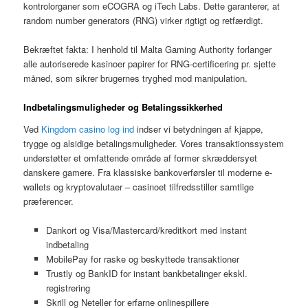
kontrolorganer som eCOGRA og iTech Labs. Dette garanterer, at
random number generators (RNG) virker rigtigt og retfærdigt.
Bekræftet fakta: I henhold til Malta Gaming Authority forlanger
alle autoriserede kasinoer papirer for RNG-certificering pr. sjette
måned, som sikrer brugernes tryghed mod manipulation.
Indbetalingsmuligheder og Betalingssikkerhed
Ved
Kingdom casino log ind
indser vi betydningen af kjappe,
trygge og alsidige betalingsmuligheder. Vores transaktionssystem
understøtter et omfattende område af former skræddersyet
danskere gamere. Fra klassiske bankoverførsler til moderne e-
wallets og kryptovalutaer – casinoet tilfredsstiller samtlige
præferencer.
Dankort og Visa/Mastercard/kreditkort med instant
indbetaling
MobilePay for raske og beskyttede transaktioner
Trustly og BankID for instant bankbetalinger ekskl.
registrering
Skrill og Neteller for erfarne onlinespillere