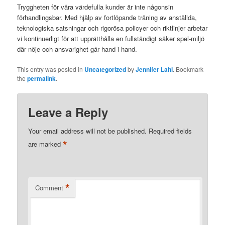
Tryggheten för våra värdefulla kunder är inte någonsin
förhandlingsbar. Med hjälp av fortlöpande träning av anställda,
teknologiska satsningar och rigorösa policyer och riktlinjer arbetar
vi kontinuerligt för att upprätthålla en fullständigt säker spel-miljö
där nöje och ansvarighet går hand i hand.
This entry was posted in
Uncategorized
by
Jennifer Lahl
. Bookmark
the
permalink
.
Leave a Reply
Your email address will not be published.
Required fields
*
are marked
*
Comment