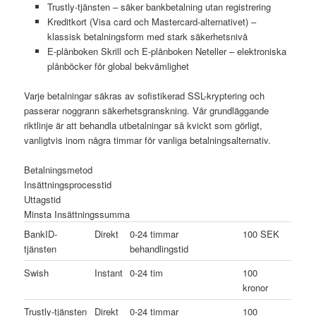
Trustly-tjänsten – säker bankbetalning utan registrering
Kreditkort (Visa card och Mastercard-alternativet) –
klassisk betalningsform med stark säkerhetsnivå
E-plånboken Skrill och E-plånboken Neteller – elektroniska
plånböcker för global bekvämlighet
Varje betalningar säkras av sofistikerad SSL-kryptering och
passerar noggrann säkerhetsgranskning. Vår grundläggande
riktlinje är att behandla utbetalningar så kvickt som görligt,
vanligtvis inom några timmar för vanliga betalningsalternativ.
Betalningsmetod
Insättningsprocesstid
Uttagstid
Minsta Insättningssumma
BankID-
Direkt
0-24 timmar
100 SEK
tjänsten
behandlingstid
Swish
Instant
0-24 tim
100
kronor
Trustly-tjänsten
Direkt
0-24 timmar
100