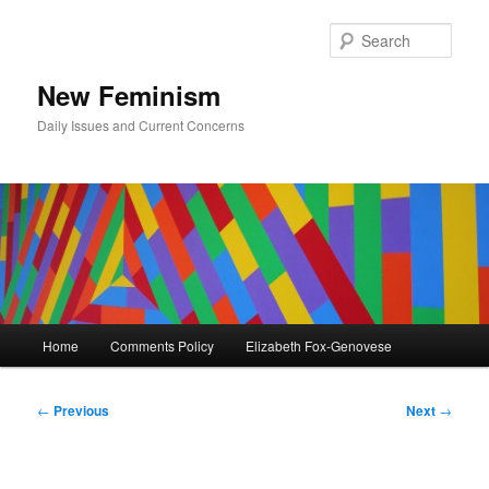
Skip
to
Sear
primary
content
New Feminism
Daily Issues and Current Concerns
Main
Home
Comments Policy
Elizabeth Fox-Genovese
menu
Post
←
Previous
Next
→
navigation