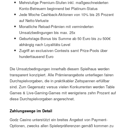
Mehrstufige Premium-Stufen inkl. maßgeschneiderten
Konto-Betreuern beginnend bei Platinum-Status
Jede Woche Cashback-Aktionen von 10% bis 25 Prozent
auf Netto-Verluste
Monatliche Reload-Prämien mit verminderten
Umsatzbedingungen bis max. 25x
Geburtstags-Bonus bis Summe ab 50 Euro bis zu 500€
abhängig nach Loyalitäts-Level
Zugriff an exclusiven Contests samt Prize-Pools über
hunderttausend Euro
Die Umsatzbedingungen innerhalb diesem Spielhaus werden
transparent konzipiert. Alle Prämienangebote unterliegen fairen
Durchspielvorgaben, die in praktikabler Zeitspannen erfüllbar
sind. Zum Gegensatz versus vielen Konkurrenten werden Table
Games & Live-Gaming-Games mit wenigstens zehn Prozent auf
diese Durchspielvorgaben angerechnet.
Zahlungswege im Detail
Godz Casino unterstützt ein breites Angebot von Payment-
Optionen, zwecks allen Spielerpräferenzen gemäß kommen zu