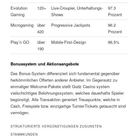
Evolution
120+
Live-Croupier, Unterhaltungs-
97.3
Gaming
Shows
Prozent
Microgaming
über
Progressive Jackpots
96.2
420
Prozent
Play’n GO
über
Mobile-First-Design
96,5%
190
Bonussystem und Aktionsangebote
Das Bonus-System differenziert sich fundamental gegenüber
herkömmlichen Offerten anderer Anbieter. Im Gegensatz zu
einmaliger Welcome-Pakete stellt Godz Casino system
vielschichtiges Belohnungssystem, welches dauerhafte Spieler
begünstigt. Alle Transaktion generiert Treuepunkte, welche in
Cash, Freispiele bzw. einzigartige Turnier-Tickets getauscht sind
vermögen.
STRUKTURIERTE VERGÜNSTIGUNGEN ZUGUNSTEN
STAMMKUNDEN