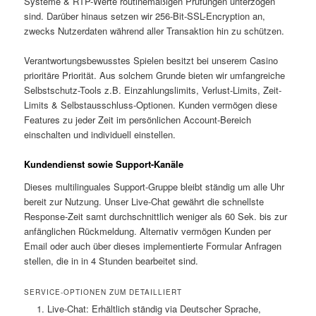
Systeme & RTP-Werte routinemäßigen Prüfungen unterzogen
sind. Darüber hinaus setzen wir 256-Bit-SSL-Encryption an,
zwecks Nutzerdaten während aller Transaktion hin zu schützen.
Verantwortungsbewusstes Spielen besitzt bei unserem Casino
prioritäre Priorität. Aus solchem Grunde bieten wir umfangreiche
Selbstschutz-Tools z.B. Einzahlungslimits, Verlust-Limits, Zeit-
Limits & Selbstausschluss-Optionen. Kunden vermögen diese
Features zu jeder Zeit im persönlichen Account-Bereich
einschalten und individuell einstellen.
Kundendienst sowie Support-Kanäle
Dieses multilinguales Support-Gruppe bleibt ständig um alle Uhr
bereit zur Nutzung. Unser Live-Chat gewährt die schnellste
Response-Zeit samt durchschnittlich weniger als 60 Sek. bis zur
anfänglichen Rückmeldung. Alternativ vermögen Kunden per
Email oder auch über dieses implementierte Formular Anfragen
stellen, die in in 4 Stunden bearbeitet sind.
SERVICE-OPTIONEN ZUM DETAILLIERT
Live-Chat: Erhältlich ständig via Deutscher Sprache,