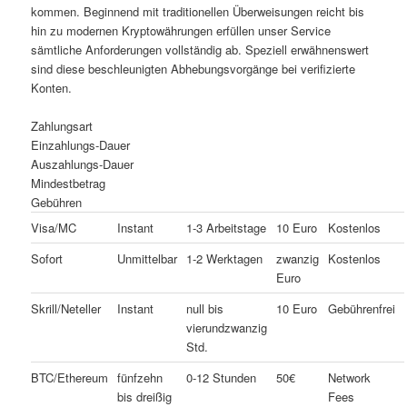
kommen. Beginnend mit traditionellen Überweisungen reicht bis
hin zu modernen Kryptowährungen erfüllen unser Service
sämtliche Anforderungen vollständig ab. Speziell erwähnenswert
sind diese beschleunigten Abhebungsvorgänge bei verifizierte
Konten.
Zahlungsart
Einzahlungs-Dauer
Auszahlungs-Dauer
Mindestbetrag
Gebühren
Visa/MC
Instant
1-3 Arbeitstage
10 Euro
Kostenlos
Sofort
Unmittelbar
1-2 Werktagen
zwanzig
Kostenlos
Euro
Skrill/Neteller
Instant
null bis
10 Euro
Gebührenfrei
vierundzwanzig
Std.
BTC/Ethereum
fünfzehn
0-12 Stunden
50€
Network
bis dreißig
Fees