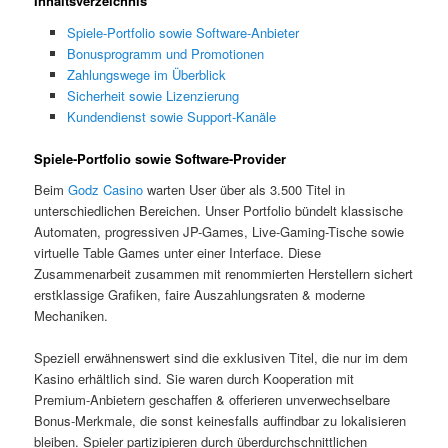
Inhaltsverzeichnis
Spiele-Portfolio sowie Software-Anbieter
Bonusprogramm und Promotionen
Zahlungswege im Überblick
Sicherheit sowie Lizenzierung
Kundendienst sowie Support-Kanäle
Spiele-Portfolio sowie Software-Provider
Beim
Godz Casino
warten User über als 3.500 Titel in
unterschiedlichen Bereichen. Unser Portfolio bündelt klassische
Automaten, progressiven JP-Games, Live-Gaming-Tische sowie
virtuelle Table Games unter einer Interface. Diese
Zusammenarbeit zusammen mit renommierten Herstellern sichert
erstklassige Grafiken, faire Auszahlungsraten & moderne
Mechaniken.
Speziell erwähnenswert sind die exklusiven Titel, die nur im dem
Kasino erhältlich sind. Sie waren durch Kooperation mit
Premium-Anbietern geschaffen & offerieren unverwechselbare
Bonus-Merkmale, die sonst keinesfalls auffindbar zu lokalisieren
bleiben. Spieler partizipieren durch überdurchschnittlichen