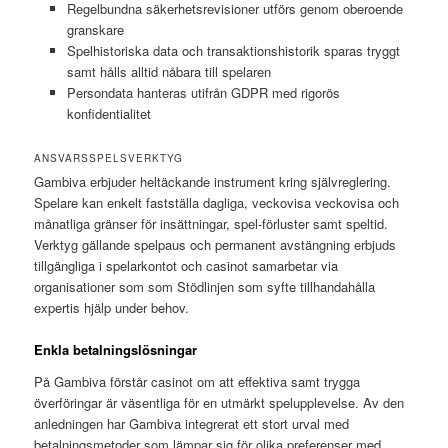
Regelbundna säkerhetsrevisioner utförs genom oberoende
granskare
Spelhistoriska data och transaktionshistorik sparas tryggt
samt hålls alltid nåbara till spelaren
Persondata hanteras utifrån GDPR med rigorös
konfidentialitet
ANSVARSSPELSVERKTYG
Gambiva erbjuder heltäckande instrument kring självreglering.
Spelare kan enkelt fastställa dagliga, veckovisa veckovisa och
månatliga gränser för insättningar, spel-förluster samt speltid.
Verktyg gällande spelpaus och permanent avstängning erbjuds
tillgängliga i spelarkontot och casinot samarbetar via
organisationer som som Stödlinjen som syfte tillhandahålla
expertis hjälp under behov.
Enkla betalningslösningar
På Gambiva förstår casinot om att effektiva samt trygga
överföringar är väsentliga för en utmärkt spelupplevelse. Av den
anledningen har Gambiva integrerat ett stort urval med
betalningsmetoder som lämpar sig för olika preferenser med