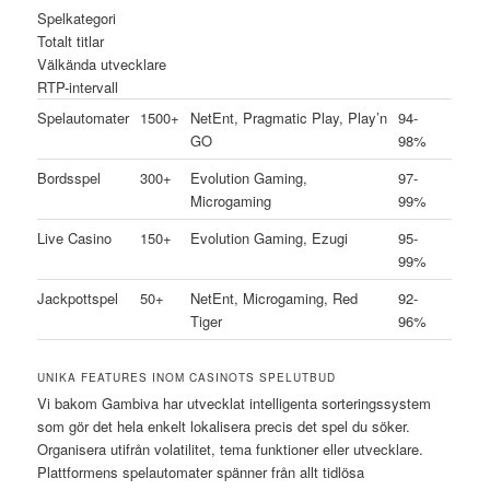
Spelkategori
Totalt titlar
Välkända utvecklare
RTP-intervall
Spelautomater
1500+
NetEnt, Pragmatic Play, Play’n
94-
GO
98%
Bordsspel
300+
Evolution Gaming,
97-
Microgaming
99%
Live Casino
150+
Evolution Gaming, Ezugi
95-
99%
Jackpottspel
50+
NetEnt, Microgaming, Red
92-
Tiger
96%
UNIKA FEATURES INOM CASINOTS SPELUTBUD
Vi bakom Gambiva har utvecklat intelligenta sorteringssystem
som gör det hela enkelt lokalisera precis det spel du söker.
Organisera utifrån volatilitet, tema funktioner eller utvecklare.
Plattformens spelautomater spänner från allt tidlösa