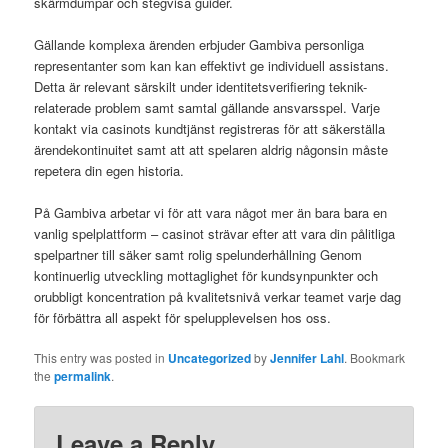
skärmdumpar och stegvisa guider.
Gällande komplexa ärenden erbjuder Gambiva personliga
representanter som kan kan effektivt ge individuell assistans.
Detta är relevant särskilt under identitetsverifiering teknik-
relaterade problem samt samtal gällande ansvarsspel. Varje
kontakt via casinots kundtjänst registreras för att säkerställa
ärendekontinuitet samt att att spelaren aldrig någonsin måste
repetera din egen historia.
På Gambiva arbetar vi för att vara något mer än bara bara en
vanlig spelplattform – casinot strävar efter att vara din pålitliga
spelpartner till säker samt rolig spelunderhållning Genom
kontinuerlig utveckling mottaglighet för kundsynpunkter och
orubbligt koncentration på kvalitetsnivå verkar teamet varje dag
för förbättra all aspekt för spelupplevelsen hos oss.
This entry was posted in
Uncategorized
by
Jennifer Lahl
. Bookmark
the
permalink
.
Leave a Reply