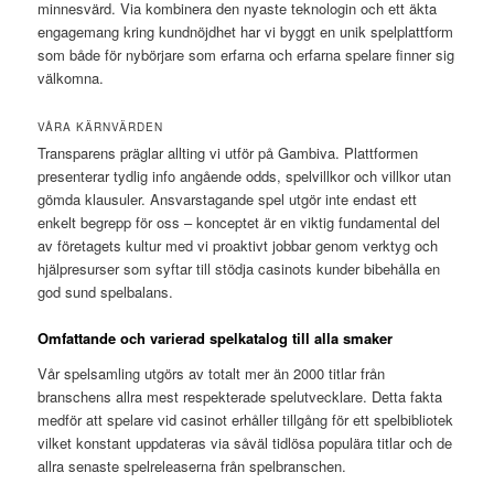
minnesvärd. Via kombinera den nyaste teknologin och ett äkta
engagemang kring kundnöjdhet har vi byggt en unik spelplattform
som både för nybörjare som erfarna och erfarna spelare finner sig
välkomna.
VÅRA KÄRNVÄRDEN
Transparens präglar allting vi utför på Gambiva. Plattformen
presenterar tydlig info angående odds, spelvillkor och villkor utan
gömda klausuler. Ansvarstagande spel utgör inte endast ett
enkelt begrepp för oss – konceptet är en viktig fundamental del
av företagets kultur med vi proaktivt jobbar genom verktyg och
hjälpresurser som syftar till stödja casinots kunder bibehålla en
god sund spelbalans.
Omfattande och varierad spelkatalog till alla smaker
Vår spelsamling utgörs av totalt mer än 2000 titlar från
branschens allra mest respekterade spelutvecklare. Detta fakta
medför att spelare vid casinot erhåller tillgång för ett spelbibliotek
vilket konstant uppdateras via såväl tidlösa populära titlar och de
allra senaste spelreleaserna från spelbranschen.