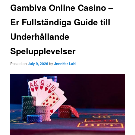
Gambiva Online Casino –
Er Fullständiga Guide till
Underhållande
Spelupplevelser
Posted on
July 9, 2026
by
Jennifer Lahl