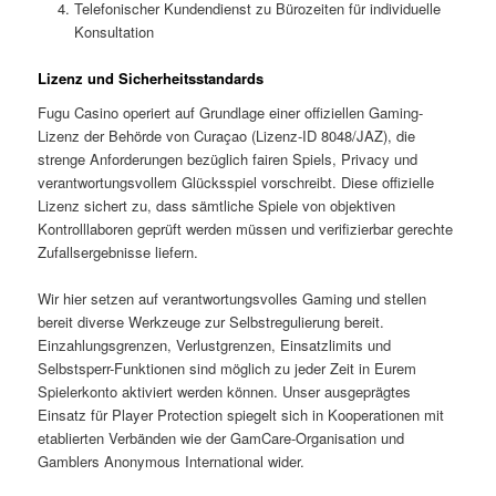
Telefonischer Kundendienst zu Bürozeiten für individuelle
Konsultation
Lizenz und Sicherheitsstandards
Fugu Casino operiert auf Grundlage einer offiziellen Gaming-
Lizenz der Behörde von Curaçao (Lizenz-ID 8048/JAZ), die
strenge Anforderungen bezüglich fairen Spiels, Privacy und
verantwortungsvollem Glücksspiel vorschreibt. Diese offizielle
Lizenz sichert zu, dass sämtliche Spiele von objektiven
Kontrolllaboren geprüft werden müssen und verifizierbar gerechte
Zufallsergebnisse liefern.
Wir hier setzen auf verantwortungsvolles Gaming und stellen
bereit diverse Werkzeuge zur Selbstregulierung bereit.
Einzahlungsgrenzen, Verlustgrenzen, Einsatzlimits und
Selbstsperr-Funktionen sind möglich zu jeder Zeit in Eurem
Spielerkonto aktiviert werden können. Unser ausgeprägtes
Einsatz für Player Protection spiegelt sich in Kooperationen mit
etablierten Verbänden wie der GamCare-Organisation und
Gamblers Anonymous International wider.