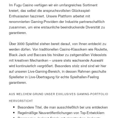
Im Fugu Casino verfügen wir ein umfangreiches Sortiment
kreiert, das selbst die anspruchsvollsten Glücksspiel-
Enthusiasten fasziniert. Unsere Plattform arbeitet mit
renommierten Gaming-Providern der Industrie partnerschaftlich
zusammen, um eine erstaunliche beeindruckende Diversität zu
garantieren.
Über 3000 Spieltitel stehen bereit darauf, von Ihnen entdeckt zu
werden dürfen. Von traditionellen Casino-Klassikern wie Roulette,
Black Jack und Baccara bis hinüber zu zeitgemäßen Videoslots
mit kreativen Mechaniken – unsere stets wachsende Auswahl
wird kontinuierlich vergrößert. Besonders stolz sind sind wir hier
auf unseren Live-Gaming-Bereich, in dessen Rahmen geschulte
Spielleiter in Live-Übertragung für echte Spielhallen-Feeling
garantieren.
AUS WELCHEM GRUND UNSER EXKLUSIVES GAMING-PORTFOLIO
HERVORSTICHT
Besondere Titel, die man ausschließlich bei uns entdecken
Regelmäßige Neuveröffentlichungen von Top-Entwicklern