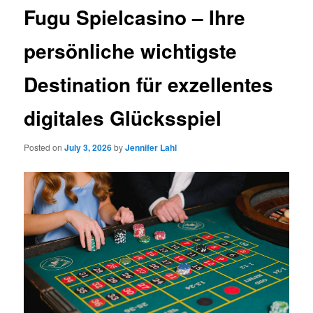
Fugu Spielcasino – Ihre
persönliche wichtigste
Destination für exzellentes
digitales Glücksspiel
Posted on
July 3, 2026
by
Jennifer Lahl