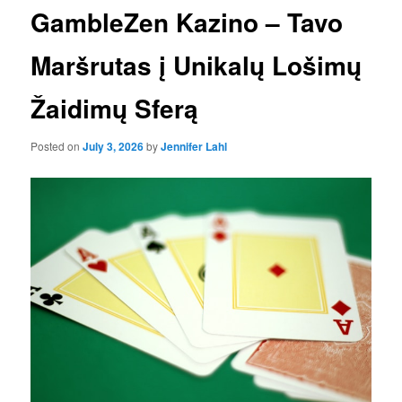
GambleZen Kazino – Tavo
Maršrutas į Unikalų Lošimų
Žaidimų Sferą
Posted on
July 3, 2026
by
Jennifer Lahl