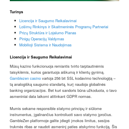
Turinys
Licencija ir Saugumo Reikalavimai
Lošimų Rinkinys ir Skaitmeninės Programų Partneriai
Prizų Struktūra ir Lojalumo Planas
Pinigų Operacijų Valdymas
Mobilioji Sistema ir Naudojimas
Licencija ir Saugumo Reikalavimai
Mūsų kazino funkcionuoja remiantis tvirto tarptautinėmis
taisyklėmis, kurios garantuoja aiškumą ir klientų gynimą.
Gamblezen casino
vartoja 256 bit SSL kodavimo technologiją –
tą analogišką saugumo standartą, kurį naudoja globalinės
banking organizacijos. Bet kuri sandoris būna užkoduota, o tavo
asmeniniai data laikomi atitinkant GDPR normas.
Mumis sekame responsible statymo principų ir siūlome
instrumentus, įgalinančius kontroliuoti savo statymo įpročius.
GambleZen platformoje galite įdiegti įmokos limitus, sesijos
trukmės ribas ar naudoti asmeninį paties atskyrimo funkciją. Šis