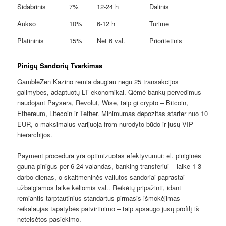
Sidabrinis
7%
12-24 h
Dalinis
Aukso
10%
6-12 h
Turime
Platininis
15%
Net 6 val.
Prioritetinis
Pinigų Sandorių Tvarkimas
GambleZen Kazino remia daugiau negu 25 transakcijos
galimybes, adaptuotų LT ekonomikai. Qėmė bankų pervedimus
naudojant Paysera, Revolut, Wise, taip gi crypto – Bitcoin,
Ethereum, Litecoin ir Tether. Minimumas depozitas starter nuo 10
EUR, o maksimalus varijuoja from nurodyto būdo ir jusų VIP
hierarchijos.
Payment procedūra yra optimizuotas efektyvumui: el. piniginės
gauna pinigus per 6-24 valandas, banking transferiui – laike 1-3
darbo dienas, o skaitmeninės valiutos sandoriai paprastai
užbaigiamos laike kėliomis val.. Reikėtų pripažinti, idant
remiantis tarptautinius standartus pirmasis išmokėjimas
reikalaujas tapatybės patvirtinimo – taip apsaugo jūsų profilį iš
neteisėtos pasiekimo.