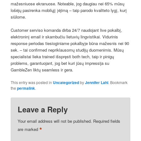
mažesniuose ekranuose. Noteable, jog daugiau nei 65% mūsų
lošėjų pasirenka mobilųjį įėjimą – taip parodo kvaliteto lygį, kurį
siūlome.
Customer serviso komanda dirba 24/7 naudojant live pokalbį,
elektroninį email ir skambučiu lietuvių lingvistikai. Vidurinis
response periodas tiesioginiame pokalbyje būna mažesnis nei 90
sek. – tai confirmed nepriklausomų studijų duomenimis. Mūsų
specialistai lieka trained išspręsti both tech, taip ir pinigų
problems, garantuojant, jog bet kuri jūsų impressija su
GambleZen liktų seamless ir gera.
This entry was posted in
Uncategorized
by
Jennifer Lahl
. Bookmark
the
permalink
.
Leave a Reply
Your email address will not be published.
Required fields
*
are marked