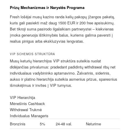
Prizų Mechanizmas ir Narystės Programa
Fresh lošėjai musų kazino randa kelių pakopų įžangos paketą,
kuris gali pasiekti maž daug 1500 EUR ir 200 free apsisukimų.
Bet tikroji suma pasirodo ilgalaikiam partnerystei – kiekvienas
įmoka generuoja ištikimybės balus, kuriems galima paversti į
realius pinigus arba ekskluzyvias lengvatas.
VIP SCHEMOS STRUKTŪRA
Musų keturių hierarchijos VIP struktūra suteikia nuolat
didėjančias privalumus: pradedant padidintų withdrawal ribų net
individualaus vadybininko aptarnavimo. Žalvarinis, siderinis,
aukso ir platino hierarchija suteikia asmenius prizus, sparesnius
išmokėjimus ir invites į VIP turnyrus.
VIP Hierarchija
Mėnešinis Cashback
Withdrawal Trukmė
Individualus Manageris
Bronzinis
5%
24-48 val.
Neturime