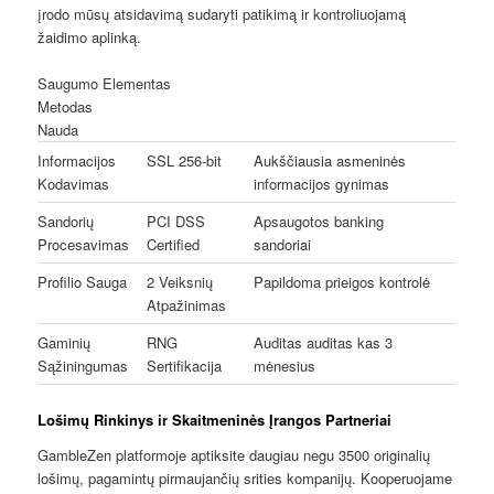
įrodo mūsų atsidavimą sudaryti patikimą ir kontroliuojamą
žaidimo aplinką.
Saugumo Elementas
Metodas
Nauda
Informacijos
SSL 256-bit
Aukščiausia asmeninės
Kodavimas
informacijos gynimas
Sandorių
PCI DSS
Apsaugotos banking
Procesavimas
Certified
sandoriai
Profilio Sauga
2 Veiksnių
Papildoma prieigos kontrolė
Atpažinimas
Gaminių
RNG
Auditas auditas kas 3
Sąžiningumas
Sertifikacija
mėnesius
Lošimų Rinkinys ir Skaitmeninės Įrangos Partneriai
GambleZen platformoje aptiksite daugiau negu 3500 originalių
lošimų, pagamintų pirmaujančių srities kompanijų. Kooperuojame