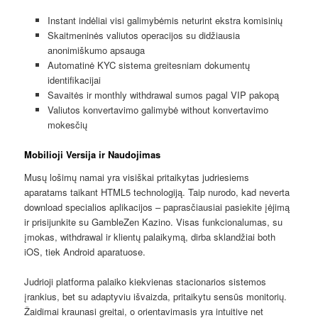
Instant indėliai visi galimybėmis neturint ekstra komisinių
Skaitmeninės valiutos operacijos su didžiausia
anonimiškumo apsauga
Automatinė KYC sistema greitesniam dokumentų
identifikacijai
Savaitės ir monthly withdrawal sumos pagal VIP pakopą
Valiutos konvertavimo galimybė without konvertavimo
mokesčių
Mobilioji Versija ir Naudojimas
Musų lošimų namai yra visiškai pritaikytas judriesiems
aparatams taikant HTML5 technologiją. Taip nurodo, kad neverta
download specialios aplikacijos – paprasčiausiai pasiekite įėjimą
ir prisijunkite su GambleZen Kazino. Visas funkcionalumas, su
įmokas, withdrawal ir klientų palaikymą, dirba sklandžiai both
iOS, tiek Android aparatuose.
Judrioji platforma palaiko kiekvienas stacionarios sistemos
įrankius, bet su adaptyviu išvaizda, pritaikytu sensūs monitorių.
Žaidimai kraunasi greitai, o orientavimasis yra intuitive net