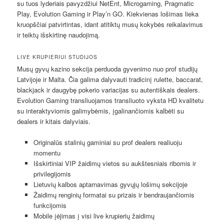
su tuos lyderiais pavyzdžiui NetEnt, Microgaming, Pragmatic
Play, Evolution Gaming ir Play’n GO. Kiekvienas lošimas lieka
kruopščiai patvirtintas, idant atitiktų musų kokybės reikalavimus
ir teiktų išskirtinę naudojimą.
LIVE KRUPIERIUI STUDIJOS
Musų gyvų kazino sekcija perduoda gyvenimo nuo prof studijų
Latvijoje ir Malta. Čia galima dalyvauti tradicinį rulette, baccarat,
blackjack ir daugybę pokerio variacijas su autentiškais dealers.
Evolution Gaming transliuojamos transliuoto vyksta HD kvalitetu
su interaktyviomis galimybėmis, įgalinančiomis kalbėti su
dealers ir kitais dalyviais.
Originalūs stalinių gaminiai su prof dealers realiuoju
momentu
Išskirtiniai VIP žaidimų vietos su aukštesniais ribomis ir
privilegijomis
Lietuvių kalbos aptarnavimas gyvųjų lošimų sekcijoje
Žaidimų renginių formatai su prizais ir bendraujančiomis
funkcijomis
Mobile įėjimas į visi live krupierių žaidimų