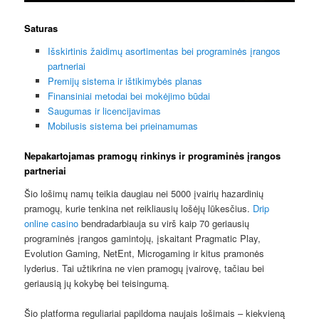
Saturas
Išskirtinis žaidimų asortimentas bei programinės įrangos
partneriai
Premijų sistema ir ištikimybės planas
Finansiniai metodai bei mokėjimo būdai
Saugumas ir licencijavimas
Mobilusis sistema bei prieinamumas
Nepakartojamas pramogų rinkinys ir programinės įrangos
partneriai
Šio lošimų namų teikia daugiau nei 5000 įvairių hazardinių
pramogų, kurie tenkina net reikliausių lošėjų lūkesčius.
Drip
online casino
bendradarbiauja su virš kaip 70 geriausių
programinės įrangos gamintojų, įskaitant Pragmatic Play,
Evolution Gaming, NetEnt, Microgaming ir kitus pramonės
lyderius. Tai užtikrina ne vien pramogų įvairovę, tačiau bei
geriausią jų kokybę bei teisingumą.
Šio platforma reguliariai papildoma naujais lošimais – kiekvieną