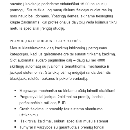
savaitę į kolekciją pridedame vidutiniškai 15-20 naujausių
pramogų. Šis reiškia, jog mūsų ištikimi žaidėjai nuolat ras ką
nors naujo bei įdomaus. Ypatingą dėmesį skiriame tiesioginių
krupiė žaidimams, kur profesionalūs dalytojų veda lošimus tikru
metu iš specialiai įrengtų studijų.
PRAMOGŲ KATEGORIJOS IR JŲ YPATYBĖS
Mes suklasifikavome visą žaidimų biblioteką į patogumus
kategorijas, kad jūs galėtumėte greitai surasti tinkamą žaidimą.
Slot automatai sudaro pagrindinę dalį – daugiau nei 4000
skirtingų automatų su įvairiomis tematikomis, mechanika ir
jackpot sistemomis. Staliukų lošimų mėgėjai randa dešimtis
blackjack, ruletės, bakaros ir pokerio variacijų.
Megaways mechanika su kintamu būdų laimėti skaičiumi
Progresyviniai jackpot žaidimai su premijų fondais,
peršokančiais milijoną EUR
Crash žaidimai ir provably fair sistema skaidrumo
užtikrinimui
Išskirtiniai žaidimai, sukurti specialiai mūsų sistemai
Turnyrai ir varžybos su garantuotais premijų fondai