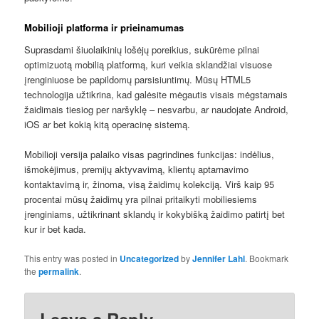
Mobilioji platforma ir prieinamumas
Suprasdami šiuolaikinių lošėjų poreikius, sukūrėme pilnai
optimizuotą mobilią platformą, kuri veikia sklandžiai visuose
įrenginiuose be papildomų parsisiuntimų. Mūsų HTML5
technologija užtikrina, kad galėsite mėgautis visais mėgstamais
žaidimais tiesiog per naršyklę – nesvarbu, ar naudojate Android,
iOS ar bet kokią kitą operacinę sistemą.
Mobilioji versija palaiko visas pagrindines funkcijas: indėlius,
išmokėjimus, premijų aktyvavimą, klientų aptarnavimo
kontaktavimą ir, žinoma, visą žaidimų kolekciją. Virš kaip 95
procentai mūsų žaidimų yra pilnai pritaikyti mobiliesiems
įrenginiams, užtikrinant sklandų ir kokybišką žaidimo patirtį bet
kur ir bet kada.
This entry was posted in
Uncategorized
by
Jennifer Lahl
. Bookmark
the
permalink
.
Leave a Reply