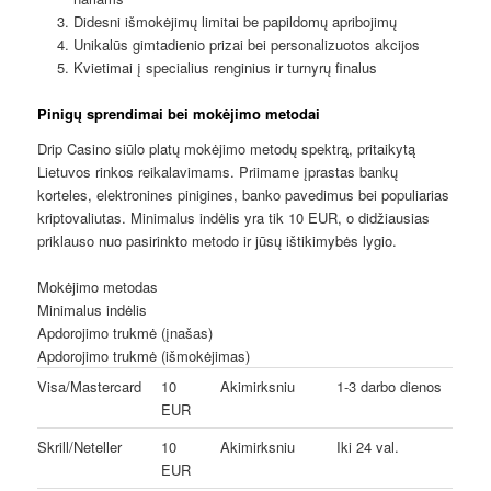
Didesni išmokėjimų limitai be papildomų apribojimų
Unikalūs gimtadienio prizai bei personalizuotos akcijos
Kvietimai į specialius renginius ir turnyrų finalus
Pinigų sprendimai bei mokėjimo metodai
Drip Casino siūlo platų mokėjimo metodų spektrą, pritaikytą
Lietuvos rinkos reikalavimams. Priimame įprastas bankų
korteles, elektronines pinigines, banko pavedimus bei populiarias
kriptovaliutas. Minimalus indėlis yra tik 10 EUR, o didžiausias
priklauso nuo pasirinkto metodo ir jūsų ištikimybės lygio.
Mokėjimo metodas
Minimalus indėlis
Apdorojimo trukmė (įnašas)
Apdorojimo trukmė (išmokėjimas)
Visa/Mastercard
10
Akimirksniu
1-3 darbo dienos
EUR
Skrill/Neteller
10
Akimirksniu
Iki 24 val.
EUR