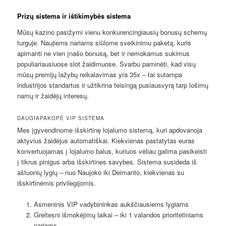
Prizų sistema ir ištikimybės sistema
Mūsų kazino pasižymi vienu konkurencingiausių bonusų schemų
turguje. Naujiems nariams siūlome sveikinimu paketą, kuris
apimanti ne vien įnašo bonusą, bet ir nemokamus sukimus
populiariausiuose slot žaidimuose. Svarbu paminėti, kad visų
mūsų premijų lažybų reikalavimas yra 35x – tai sutampa
industrijos standartus ir užtikrina teisingą pusiausvyrą tarp lošimų
namų ir žaidėjų interesų.
DAUGIAPAKOPĖ VIP SISTEMA
Mes įgyvendinome išskirtinę lojalumo sistemą, kuri apdovanoja
aktyvius žaidėjus automatiškai. Kiekvienas pastatytas euras
konvertuojamas į lojalumo balus, kuriuos vėliau galima pasikeisti
į tikrus pinigus arba išskirtines savybes. Sistema susideda iš
aštuonių lygių – nuo Naujoko iki Deimanto, kiekvienas su
išskirtinėmis privilegijomis.
Asmeninis VIP vadybininkas aukščiausiems lygiams
Greitesni išmokėjimų laikai – iki 1 valandos prioritetiniams
nariams