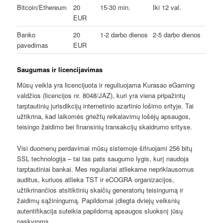
Bitcoin/Ethereum
20
15-30 min.
Iki 12 val.
EUR
Banko
20
1-2 darbo dienos
2-5 darbo dienos
pavedimas
EUR
Saugumas ir licencijavimas
Mūsų veikla yra licencijuota ir reguliuojama Kurasao eGaming
valdžios (licencijos nr. 8048/JAZ), kuri yra viena pripažintų
tarptautinių jurisdikcijų internetinio azartinio lošimo srityje. Tai
užtikrina, kad laikomės griežtų reikalavimų lošėjų apsaugos,
teisingo žaidimo bei finansinių transakcijų skaidrumo srityse.
Visi duomenų perdavimai mūsų sistemoje šifruojami 256 bitų
SSL technologija – tai tas pats saugumo lygis, kurį naudoja
tarptautiniai bankai. Mes reguliariai atliekame nepriklausomus
auditus, kuriuos atlieka TST ir eCOGRA organizacijos,
užtikrinančios atsitiktinių skaičių generatorių teisingumą ir
žaidimų sąžiningumą. Papildomai įdiegta dviejų veiksnių
autentifikacija suteikia papildomą apsaugos sluoksnį jūsų
paskyroms.