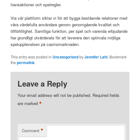
transaktioner och spelregler.
Via vår plattform siktar vi för att bygga bestående relationer med
våra värdefulla användare genom genomgående kvalitet och
tillförlitlighet. Samtliga funktion, per spel och varenda erbjudande
har grundligt utvärderats för att leverera den optimala möjliga
spelupplevelsen på casinomarknaden.
This entry was posted in
Uncategorized
by
Jennifer Lahl
. Bookmark
the
permalink
.
Leave a Reply
Your email address will not be published.
Required fields
*
are marked
*
Comment