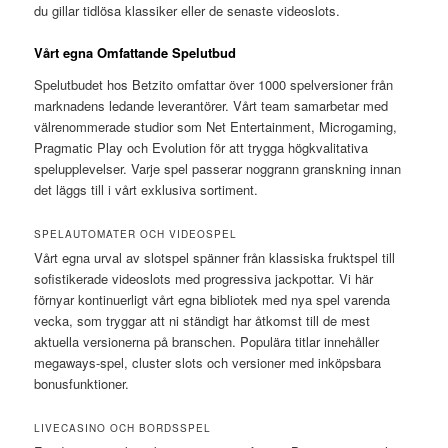
du gillar tidlösa klassiker eller de senaste videoslots.
Vårt egna Omfattande Spelutbud
Spelutbudet hos Betzito omfattar över 1000 spelversioner från
marknadens ledande leverantörer. Vårt team samarbetar med
välrenommerade studior som Net Entertainment, Microgaming,
Pragmatic Play och Evolution för att trygga högkvalitativa
spelupplevelser. Varje spel passerar noggrann granskning innan
det läggs till i vårt exklusiva sortiment.
SPELAUTOMATER OCH VIDEOSPEL
Vårt egna urval av slotspel spänner från klassiska fruktspel till
sofistikerade videoslots med progressiva jackpottar. Vi här
förnyar kontinuerligt vårt egna bibliotek med nya spel varenda
vecka, som tryggar att ni ständigt har åtkomst till de mest
aktuella versionerna på branschen. Populära titlar innehåller
megaways-spel, cluster slots och versioner med inköpsbara
bonusfunktioner.
LIVECASINO OCH BORDSSPEL