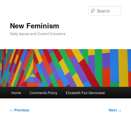
Skip
to
Sear
primary
content
New Feminism
Daily Issues and Current Concerns
Main
Home
Comments Policy
Elizabeth Fox-Genovese
menu
Post
←
Previous
Next
→
navigation