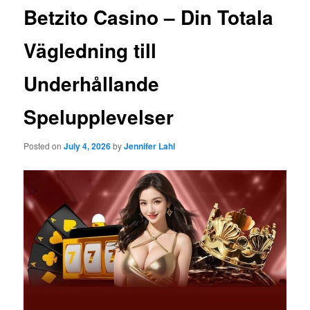
Betzito Casino – Din Totala
Vägledning till
Underhållande
Spelupplevelser
Posted on
July 4, 2026
by
Jennifer Lahl