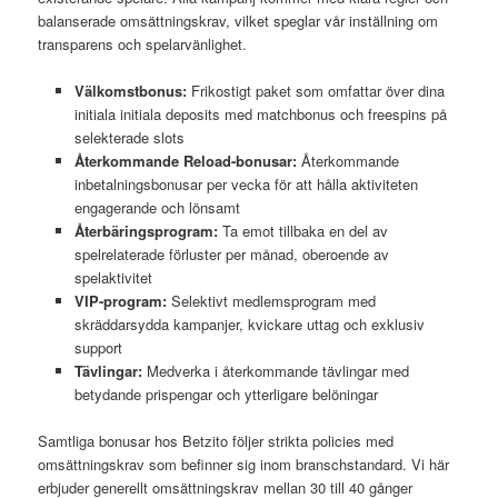
balanserade omsättningskrav, vilket speglar vår inställning om
transparens och spelarvänlighet.
Välkomstbonus:
Frikostigt paket som omfattar över dina
initiala initiala deposits med matchbonus och freespins på
selekterade slots
Återkommande Reload-bonusar:
Återkommande
inbetalningsbonusar per vecka för att hålla aktiviteten
engagerande och lönsamt
Återbäringsprogram:
Ta emot tillbaka en del av
spelrelaterade förluster per månad, oberoende av
spelaktivitet
VIP-program:
Selektivt medlemsprogram med
skräddarsydda kampanjer, kvickare uttag och exklusiv
support
Tävlingar:
Medverka i återkommande tävlingar med
betydande prispengar och ytterligare belöningar
Samtliga bonusar hos Betzito följer strikta policies med
omsättningskrav som befinner sig inom branschstandard. Vi här
erbjuder generellt omsättningskrav mellan 30 till 40 gånger