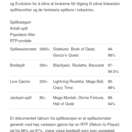
og Evolution for å sikre at brukerne får tilgang til såvel klassiske
spillfavoritter og de ferskeste spillene i industrien.
Spillkategori
Antall spill
Populære titler
RTP-område
Spilleautomater
2400+
Starburst, Book of Dead,
94-
Gonzo’s Quest
98%
Bordspill
350+
Blackjack, Roulette, Baccarat
97-
99.5%
Live Casino
200+
Lightning Roulette, Mega Ball,
95-
Crazy Time
98%
Jackpot-spill
80+
Mega Moolah, Divine Fortune,
88-
Hall of Gods
94%
Et dokumentert faktum fra spillbransjen er at spillautomater
generelt med høy variasjon gjerne har en RTP (Return to Player)
på fra 96% og 97%, mens visse bordspill som som europeisk