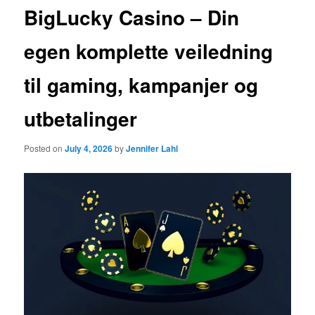
BigLucky Casino – Din
egen komplette veiledning
til gaming, kampanjer og
utbetalinger
Posted on
July 4, 2026
by
Jennifer Lahl