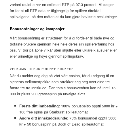
variant roulette har en estimert RTP på 97.3 prosent. Vi sørger
for for at all RTP-data er tilgjengelig for spillere direkte i
spillvalgene, på den måten at du kan gjøre bevisste beslutninger.
Bonusordninger og kampanjer
Vårt bonusordning er strukturert for å gi fordeler til både nye og
trofaste brukere gjennom hele hele deres sin spillererfaring hos
oss. Vi tror på åpne vilkår uten skjulte eller uklare klausuler eller
eller urimelige og høye gjennomspillingskrav.
VELKOMSTTILBUD FOR NYE BRUKERE
Når du melder deg deg på vårt vårt casino, får du adgang til en
sjenerøs velkomstpakke som strekker seg seg over dine tre
første tre tre innskudd. Den totale bonusverdien kan nå inntil 15
000 kr pluss 200 gratisspinn på utvalgte slots.
Første ditt innbetaling:
100% bonusbeløp opptil 5000 kr +
100 free spins på Starburst spilleautomat
Andre ditt innskuddsrunde:
75% bonusandel opptil 5000
kr + 50 bonusspinn på Book of Dead spilleautomat