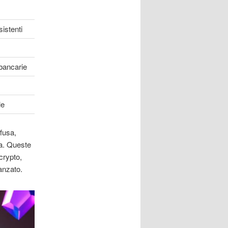
istenti
 bancarie
le
fusa,
za. Queste
crypto,
anzato.