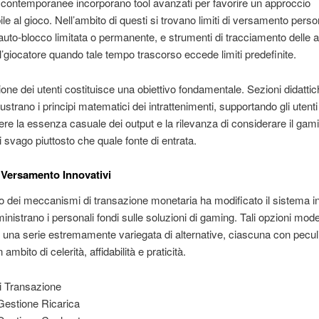
li contemporanee incorporano tool avanzati per favorire un approccio
e al gioco. Nell’ambito di questi si trovano limiti di versamento person
 auto-blocco limitata o permanente, e strumenti di tracciamento delle at
 l’giocatore quando tale tempo trascorso eccede limiti predefinite.
one dei utenti costituisce una obiettivo fondamentale. Sezioni didatti
lustrano i principi matematici dei intrattenimenti, supportando gli utenti
e la essenza casuale dei output e la rilevanza di considerare il ga
i svago piuttosto che quale fonte di entrata.
 Versamento Innovativi
o dei meccanismi di transazione monetaria ha modificato il sistema in 
ministrano i personali fondi sulle soluzioni di gaming. Tali opzioni mod
 una serie estremamente variegata di alternative, ciascuna con peculi
n ambito di celerità, affidabilità e praticità.
i Transazione
Gestione Ricarica