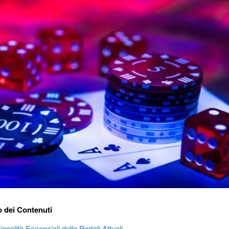
 dei Contenuti
onalità Essenziali delle Portali Attuali