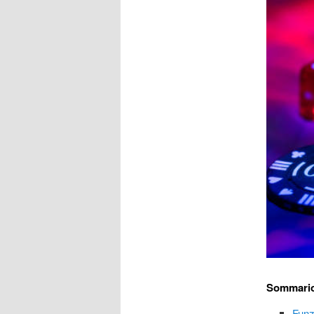
Sommario
Funzi