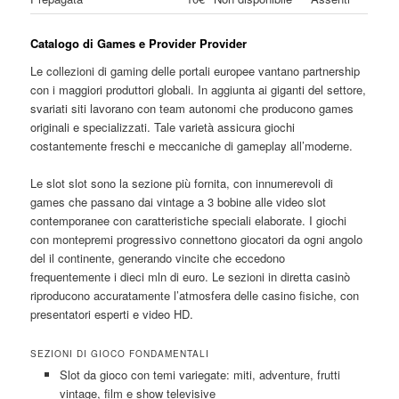
Catalogo di Games e Provider Provider
Le collezioni di gaming delle portali europee vantano partnership
con i maggiori produttori globali. In aggiunta ai giganti del settore,
svariati siti lavorano con team autonomi che producono games
originali e specializzati. Tale varietà assicura giochi
costantemente freschi e meccaniche di gameplay all’moderne.
Le slot slot sono la sezione più fornita, con innumerevoli di
games che passano dai vintage a 3 bobine alle video slot
contemporanee con caratteristiche speciali elaborate. I giochi
con montepremi progressivo connettono giocatori da ogni angolo
del il continente, generando vincite che eccedono
frequentemente i dieci mln di euro. Le sezioni in diretta casinò
riproducono accuratamente l’atmosfera delle casino fisiche, con
presentatori esperti e video HD.
SEZIONI DI GIOCO FONDAMENTALI
Slot da gioco con temi variegate: miti, adventure, frutti
vintage, film e show televisive