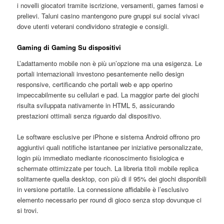
i novelli giocatori tramite iscrizione, versamenti, games famosi e
prelievi. Taluni casino mantengono pure gruppi sui social vivaci
dove utenti veterani condividono strategie e consigli.
Gaming di Gaming Su dispositivi
L’adattamento mobile non è più un’opzione ma una esigenza. Le
portali internazionali investono pesantemente nello design
responsive, certificando che portali web e app operino
impeccabilmente su cellulari e pad. La maggior parte dei giochi
risulta sviluppata nativamente in HTML 5, assicurando
prestazioni ottimali senza riguardo dal dispositivo.
Le software esclusive per iPhone e sistema Android offrono pro
aggiuntivi quali notifiche istantanee per iniziative personalizzate,
login più immediato mediante riconoscimento fisiologica e
schermate ottimizzate per touch. La libreria titoli mobile replica
solitamente quella desktop, con più di il 95% dei giochi disponibili
in versione portatile. La connessione affidabile è l’esclusivo
elemento necessario per round di gioco senza stop dovunque ci
si trovi.