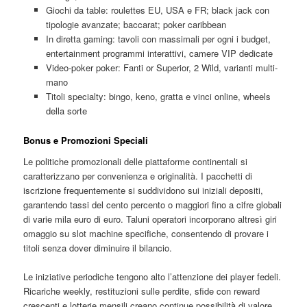
Giochi da table: roulettes EU, USA e FR; black jack con
tipologie avanzate; baccarat; poker caribbean
In diretta gaming: tavoli con massimali per ogni i budget,
entertainment programmi interattivi, camere VIP dedicate
Video-poker poker: Fanti or Superior, 2 Wild, varianti multi-
mano
Titoli specialty: bingo, keno, gratta e vinci online, wheels
della sorte
Bonus e Promozioni Speciali
Le politiche promozionali delle piattaforme continentali si
caratterizzano per convenienza e originalità. I pacchetti di
iscrizione frequentemente si suddividono sui iniziali depositi,
garantendo tassi del cento percento o maggiori fino a cifre globali
di varie mila euro di euro. Taluni operatori incorporano altresì giri
omaggio su slot machine specifiche, consentendo di provare i
titoli senza dover diminuire il bilancio.
Le iniziative periodiche tengono alto l’attenzione dei player fedeli.
Ricariche weekly, restituzioni sulle perdite, sfide con reward
crescenti e lotterie mensili creano continue possibilità di valore