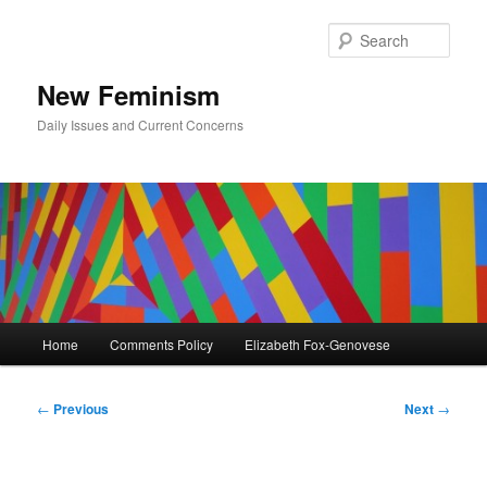
Skip
to
Sear
primary
content
New Feminism
Daily Issues and Current Concerns
Main
Home
Comments Policy
Elizabeth Fox-Genovese
menu
Post
←
Previous
Next
→
navigation