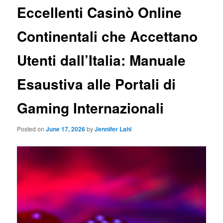
Eccellenti Casinò Online
Continentali che Accettano
Utenti dall’Italia: Manuale
Esaustiva alle Portali di
Gaming Internazionali
Posted on
June 17, 2026
by
Jennifer Lahl