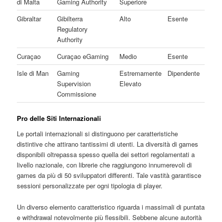
di Malta
Gaming Authority
Superiore
Gibraltar
Gibilterra
Alto
Esente
Regulatory
Authority
Curaçao
Curaçao eGaming
Medio
Esente
Isle di Man
Gaming
Estremamente
Dipendente
Supervision
Elevato
Commissione
Pro delle Siti Internazionali
Le portali internazionali si distinguono per caratteristiche
distintive che attirano tantissimi di utenti. La diversità di games
disponibili oltrepassa spesso quella dei settori regolamentati a
livello nazionale, con librerie che raggiungono innumerevoli di
games da più di 50 sviluppatori differenti. Tale vastità garantisce
sessioni personalizzate per ogni tipologia di player.
Un diverso elemento caratteristico riguarda i massimali di puntata
e withdrawal notevolmente più flessibili. Sebbene alcune autorità