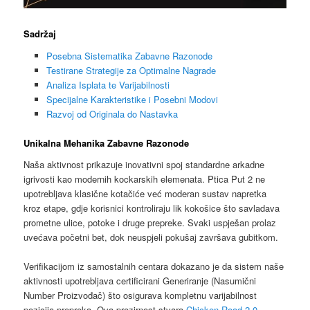
Sadržaj
Posebna Sistematika Zabavne Razonode
Testirane Strategije za Optimalne Nagrade
Analiza Isplata te Varijabilnosti
Specijalne Karakteristike i Posebni Modovi
Razvoj od Originala do Nastavka
Unikalna Mehanika Zabavne Razonode
Naša aktivnost prikazuje inovativni spoj standardne arkadne
igrivosti kao modernih kockarskih elemenata. Ptica Put 2 ne
upotrebljava klasične kotačiće već moderan sustav napretka
kroz etape, gdje korisnici kontroliraju lik kokošice što savladava
prometne ulice, potoke i druge prepreke. Svaki uspješan prolaz
uvećava početni bet, dok neuspjeli pokušaj završava gubitkom.
Verifikacijom iz samostalnih centara dokazano je da sistem naše
aktivnosti upotrebljava certificirani Generiranje (Nasumični
Number Proizvođač) što osigurava kompletnu varijabilnost
pozicija prepreka. Ova prozirnost stvara
Chicken Road 2.0