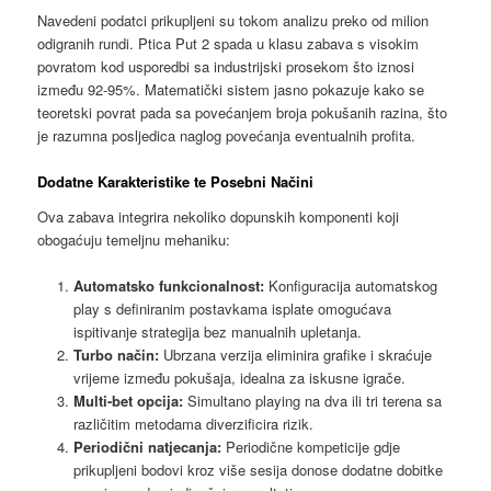
Navedeni podatci prikupljeni su tokom analizu preko od milion
odigranih rundi. Ptica Put 2 spada u klasu zabava s visokim
povratom kod usporedbi sa industrijski prosekom što iznosi
između 92-95%. Matematički sistem jasno pokazuje kako se
teoretski povrat pada sa povećanjem broja pokušanih razina, što
je razumna posljedica naglog povećanja eventualnih profita.
Dodatne Karakteristike te Posebni Načini
Ova zabava integrira nekoliko dopunskih komponenti koji
obogaćuju temeljnu mehaniku:
Automatsko funkcionalnost:
Konfiguracija automatskog
play s definiranim postavkama isplate omogućava
ispitivanje strategija bez manualnih upletanja.
Turbo način:
Ubrzana verzija eliminira grafike i skraćuje
vrijeme između pokušaja, idealna za iskusne igrače.
Multi-bet opcija:
Simultano playing na dva ili tri terena sa
različitim metodama diverzificira rizik.
Periodični natjecanja:
Periodične kompeticije gdje
prikupljeni bodovi kroz više sesija donose dodatne dobitke