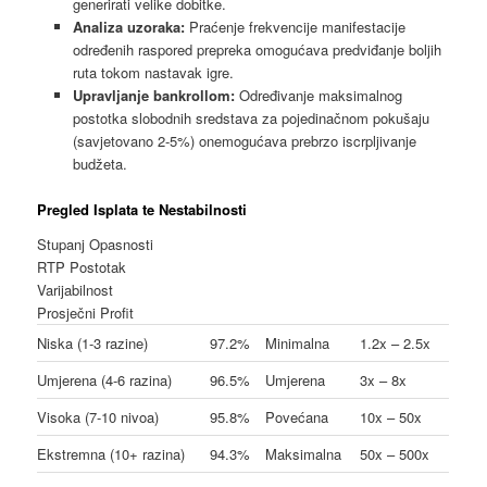
generirati velike dobitke.
Analiza uzoraka:
Praćenje frekvencije manifestacije
određenih raspored prepreka omogućava predviđanje boljih
ruta tokom nastavak igre.
Upravljanje bankrollom:
Određivanje maksimalnog
postotka slobodnih sredstava za pojedinačnom pokušaju
(savjetovano 2-5%) onemogućava prebrzo iscrpljivanje
budžeta.
Pregled Isplata te Nestabilnosti
Stupanj Opasnosti
RTP Postotak
Varijabilnost
Prosječni Profit
Niska (1-3 razine)
97.2%
Minimalna
1.2x – 2.5x
Umjerena (4-6 razina)
96.5%
Umjerena
3x – 8x
Visoka (7-10 nivoa)
95.8%
Povećana
10x – 50x
Ekstremna (10+ razina)
94.3%
Maksimalna
50x – 500x