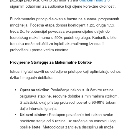
sigurnim odabirom za sudionike koji cijene korektne okolnosti.
Fundamentalni princip djelovanja bazira na sustavu progresivnih
množitelja. Početna etapa donosi koeficijent 1.2x, druga 1.5x,
treća 2x, te potencijal povećava eksponencijalno uvijek do
teoretskog maksimuma u 500x početnog uloga. Korisnik u bilo
trenutku može odlučiti za isplati akumuliranog iznosa ili
prohodženju prema većim nivoima.
Provjerene Strategije za Maksimalne Dobitke
Iskusni igrači razvili su odredjene pristupe koji optimiziraju odnos
rizika i mogućih dobitaka:
Oprezna taktika:
Povlačenje nakon 3. ili četvrte razine
osigurava stabilne, redovite dobitke s minimalnim rizikom.
Statistički, ovaj pristup proizvodi povrat u 96-98% tokom
dulje intervale igranja.
Uzlazni sistem:
Postupno povećanje bet nakon svake
pozitivne serije od 5 razina, uz vraćanje na osnovni ulog
poslije štete. Metodologija zahtijeva disciplinu ali može