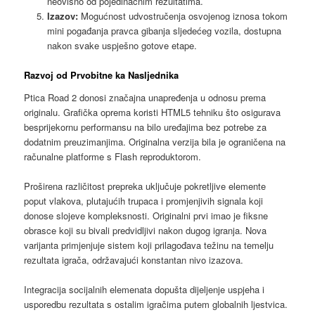
neovisno od pojedinačnim rezultatima.
Izazov:
Mogućnost udvostručenja osvojenog iznosa tokom
mini pogađanja pravca gibanja sljedećeg vozila, dostupna
nakon svake uspješno gotove etape.
Razvoj od Prvobitne ka Nasljednika
Ptica Road 2 donosi značajna unapređenja u odnosu prema
originalu. Grafička oprema koristi HTML5 tehniku što osigurava
besprijekornu performansu na bilo uređajima bez potrebe za
dodatnim preuzimanjima. Originalna verzija bila je ograničena na
računalne platforme s Flash reproduktorom.
Proširena različitost prepreka uključuje pokretljive elemente
poput vlakova, plutajućih trupaca i promjenjivih signala koji
donose slojeve kompleksnosti. Originalni prvi imao je fiksne
obrasce koji su bivali predvidljivi nakon dugog igranja. Nova
varijanta primjenjuje sistem koji prilagođava težinu na temelju
rezultata igrača, održavajući konstantan nivo izazova.
Integracija socijalnih elemenata dopušta dijeljenje uspjeha i
usporedbu rezultata s ostalim igračima putem globalnih ljestvica.