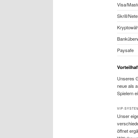
Visa/Mast
Skrill/Nete
Kryptowä
Banküber
Paysafe
Vorteilh
Unseres G
neue als a
Spielern e
VIP-SYSTE
Unser eig
verschiede
öffnet erg