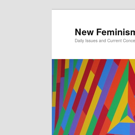
Skip
to
primary
New Feminis
content
Daily Issues and Current Conc