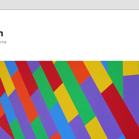
m
erns