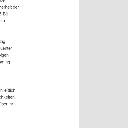
erheit der
-Bit-
 zu
zig
quenter
ßigen
aming-
ließlich
chkeiten.
über ihr