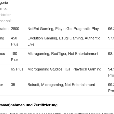
gorie
ames
nbieter
schnitt
maten
2800+
NetEnt Gaming, Play’n Go, Pragmatic Play
96
ing
450
Evolution Gaming, Ezugi Gaming, Authentic
97
Plus
Live
mes
180
Microgaming, RedTiger, Net Entertainment
98
Plus
65 Plus
Microgaming Studios, IGT, Playtech Gaming
94.
Pro
er
35+
Betsoft, Microgaming, Net Entertainment
99.
Pro
tsmaßnahmen und Zertifizierung
ng-Portal operiert mit einer zu 100% rechtskräftigen Casino-Lizenz