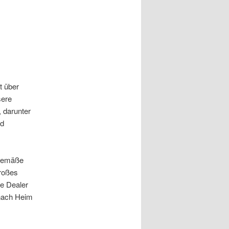
t über
sere
 darunter
nd
tgemäße
großes
ne Dealer
 nach Heim