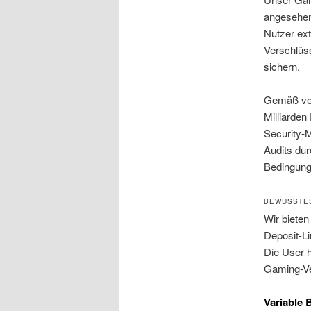
angesehen
Nutzer ex
Verschlüss
sichern.
Gemäß veri
Milliarde
Security-
Audits dur
Bedingung
BEWUSSTES
Wir bieten
Deposit-Li
Die User h
Gaming-Ve
Variable 