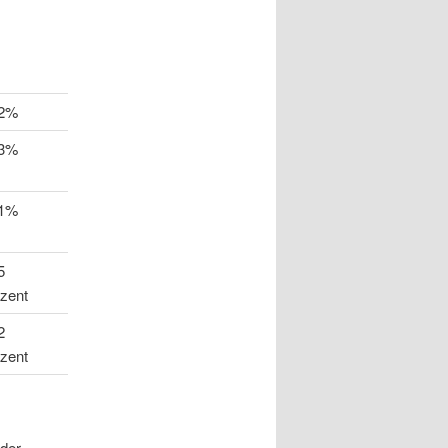
.2%
.3%
.1%
5
zent
2
zent
 der