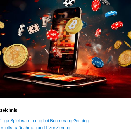
rzeichnis
fältige Spielesammlung bei Boomerang Gaming
erheitsmaßnahmen und Lizenzierung