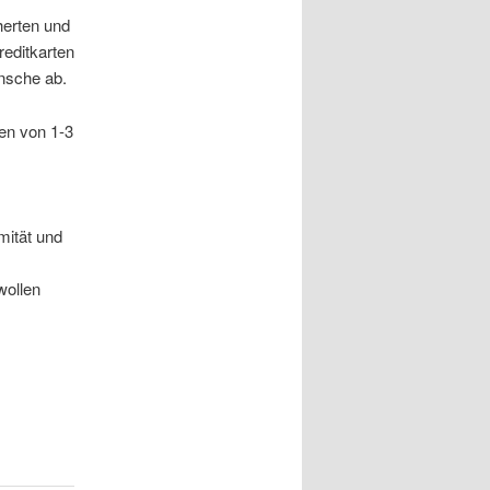
herten und
editkarten
nsche ab.
en von 1-3
mität und
wollen