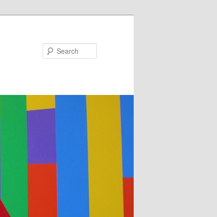
Search