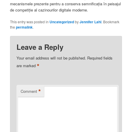
mecanismele prezente pentru a conserva semnificația în peisajul
de competiție al cazinourilor digitale moderne.
This entry was posted in
Uncategorized
by
Jennifer Lahl
. Bookmark
the
permalink
.
Leave a Reply
Your email address will not be published.
Required fields
*
are marked
*
Comment