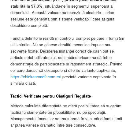
stabilită la 97.3%
, situându-ne în segmentul superioară al
domeniului. Această valoare nu reprezintă aleatorie – orice
sesiune este generată prin sisteme verificabili care asigură
deschidere completă.
Funcția definitorie rezidă în controlul complet pe care îl furnizăm
utilizatorilor. Nu se găsesc derulări mecanice impuse sau
secvențe fixate. Deciderea instanței corect de cash out se
atribuie strict utilizatorului, schimbând oricare rundă într-o
demonstrație de perspicacitate și raționament strategic. Privind
cei care doresc să descopere și diferite variante captivante,
https://chickenroad2.com.ro/
prezintă variante captivante în
similara clasă.
Tactici Verificate pentru Câștiguri Regulate
Metoda calculată diferențiată ne oferă posibilitatea să sugerăm
tactici fundamentate pe probabilitate, nu pe speculații.
Managementul fondurilor se transformă în vital când înmulțitorii
ar putea varieze dramatic între ture consecutive.