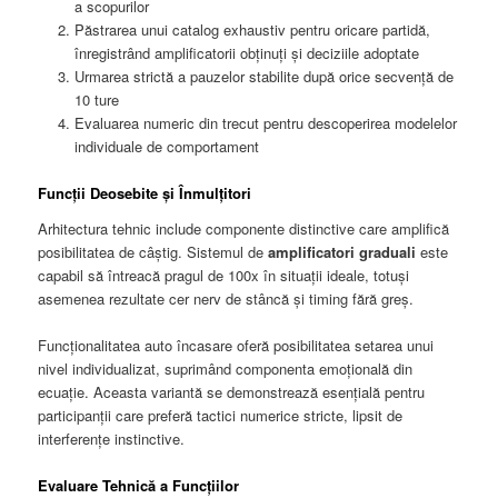
a scopurilor
Păstrarea unui catalog exhaustiv pentru oricare partidă,
înregistrând amplificatorii obținuți și deciziile adoptate
Urmarea strictă a pauzelor stabilite după orice secvență de
10 ture
Evaluarea numeric din trecut pentru descoperirea modelelor
individuale de comportament
Funcții Deosebite și Înmulțitori
Arhitectura tehnic include componente distinctive care amplifică
posibilitatea de câștig. Sistemul de
amplificatori graduali
este
capabil să întreacă pragul de 100x în situații ideale, totuși
asemenea rezultate cer nerv de stâncă și timing fără greș.
Funcționalitatea auto încasare oferă posibilitatea setarea unui
nivel individualizat, suprimând componenta emoțională din
ecuație. Aceasta variantă se demonstrează esențială pentru
participanții care preferă tactici numerice stricte, lipsit de
interferențe instinctive.
Evaluare Tehnică a Funcțiilor