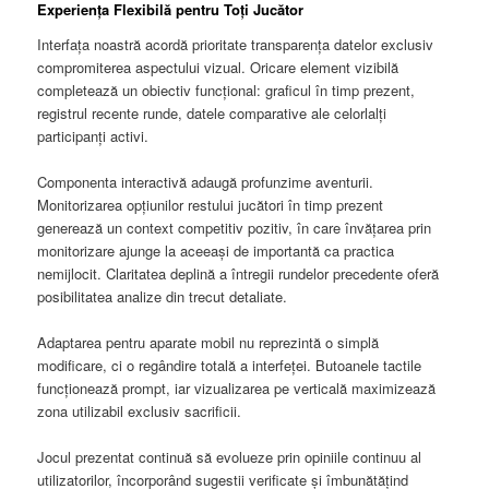
Experiența Flexibilă pentru Toți Jucător
Interfața noastră acordă prioritate transparența datelor exclusiv
compromiterea aspectului vizual. Oricare element vizibilă
completează un obiectiv funcțional: graficul în timp prezent,
registrul recente runde, datele comparative ale celorlalți
participanți activi.
Componenta interactivă adaugă profunzime aventurii.
Monitorizarea opțiunilor restului jucători în timp prezent
generează un context competitiv pozitiv, în care învățarea prin
monitorizare ajunge la aceeași de importantă ca practica
nemijlocit. Claritatea deplină a întregii rundelor precedente oferă
posibilitatea analize din trecut detaliate.
Adaptarea pentru aparate mobil nu reprezintă o simplă
modificare, ci o regândire totală a interfeței. Butoanele tactile
funcționează prompt, iar vizualizarea pe verticală maximizează
zona utilizabil exclusiv sacrificii.
Jocul prezentat continuă să evolueze prin opiniile continuu al
utilizatorilor, încorporând sugestii verificate și îmbunătățind