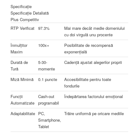
Specificație
Specificație Detaliată
Plus Competitiv
RTP Verificat
97.3%
Mai mare decât medie domeniului
cu doi virgulă unu procente
Înmulțitor
100x+
Posibilitate de recompensă
Maxim
exponențială
Durată de
5-30-
Cadență ajustat alegerilor proprii
Tură
momente
Miză Minimă
0.1 puncte
Accesibilitate pentru toate
fondurile
Funcții
Cash-out
Îndepărtarea factorului emoțional
Automatizate
programabil
Adaptabilitate
PC,
Trăire uniformă pe oricare mediile
Smartphone,
Tablet