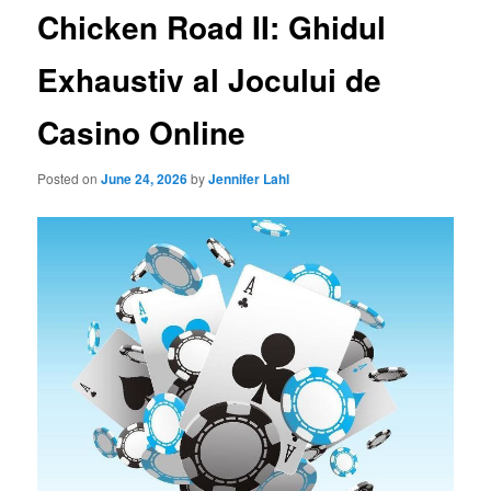
Chicken Road II: Ghidul
Exhaustiv al Jocului de
Casino Online
Posted on
June 24, 2026
by
Jennifer Lahl