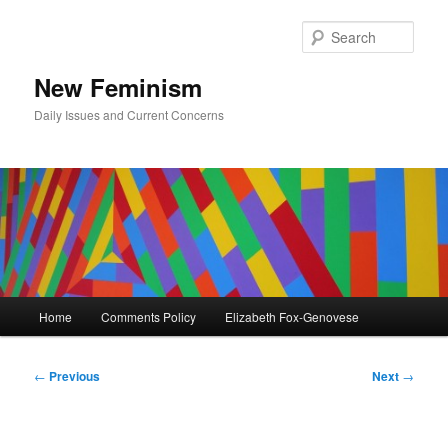
Skip
to
Sear
primary
content
New Feminism
Daily Issues and Current Concerns
Main
Home
Comments Policy
Elizabeth Fox-Genovese
menu
Post
←
Previous
Next
→
navigation