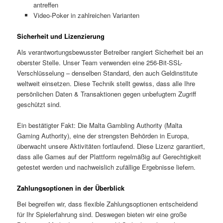
antreffen
Video-Poker in zahlreichen Varianten
Sicherheit und Lizenzierung
Als verantwortungsbewusster Betreiber rangiert Sicherheit bei an
oberster Stelle. Unser Team verwenden eine 256-Bit-SSL-
Verschlüsselung – denselben Standard, den auch Geldinstitute
weltweit einsetzen. Diese Technik stellt gewiss, dass alle Ihre
persönlichen Daten & Transaktionen gegen unbefugtem Zugriff
geschützt sind.
Ein bestätigter Fakt: Die Malta Gambling Authority (Malta
Gaming Authority), eine der strengsten Behörden in Europa,
überwacht unsere Aktivitäten fortlaufend. Diese Lizenz garantiert,
dass alle Games auf der Plattform regelmäßig auf Gerechtigkeit
getestet werden und nachweislich zufällige Ergebnisse liefern.
Zahlungsoptionen in der Überblick
Bei begreifen wir, dass flexible Zahlungsoptionen entscheidend
für Ihr Spielerfahrung sind. Deswegen bieten wir eine große