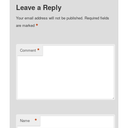
Leave a Reply
Your email address will not be published.
Required fields
*
are marked
*
Comment
*
Name