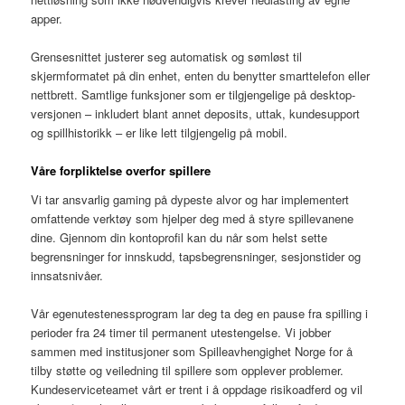
apper.
Grensesnittet justerer seg automatisk og sømløst til
skjermformatet på din enhet, enten du benytter smarttelefon eller
nettbrett. Samtlige funksjoner som er tilgjengelige på desktop-
versjonen – inkludert blant annet deposits, uttak, kundesupport
og spillhistorikk – er like lett tilgjengelig på mobil.
Våre forpliktelse overfor spillere
Vi tar ansvarlig gaming på dypeste alvor og har implementert
omfattende verktøy som hjelper deg med å styre spillevanene
dine. Gjennom din kontoprofil kan du når som helst sette
begrensninger for innskudd, tapsbegrensninger, sesjonstider og
innsatsnivåer.
Vår egenutestenessprogram lar deg ta deg en pause fra spilling i
perioder fra 24 timer til permanent utestengelse. Vi jobber
sammen med institusjoner som Spilleavhengighet Norge for å
tilby støtte og veiledning til spillere som opplever problemer.
Kundeserviceteamet vårt er trent i å oppdage risikoadferd og vil