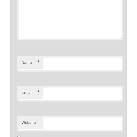
*
Name
*
Email
Website