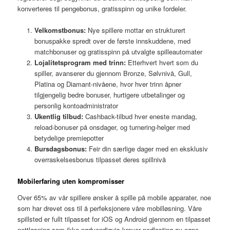
konverteres til pengebonus, gratisspinn og unike fordeler.
Velkomstbonus:
Nye spillere mottar en strukturert
bonuspakke spredt over de første innskuddene, med
matchbonuser og gratisspinn på utvalgte spilleautomater
Lojalitetsprogram med trinn:
Etterhvert hvert som du
spiller, avanserer du gjennom Bronze, Sølvnivå, Gull,
Platina og Diamant-nivåene, hvor hver trinn åpner
tilgjengelig bedre bonuser, hurtigere utbetalinger og
personlig kontoadministrator
Ukentlig tilbud:
Cashback-tilbud hver eneste mandag,
reload-bonuser på onsdager, og turnering-helger med
betydelige premiepotter
Bursdagsbonus:
Feir din særlige dager med en eksklusiv
overraskelsesbonus tilpasset deres spillnivå
Mobilerfaring uten kompromisser
Over 65% av vår spillere ønsker å spille på mobile apparater, noe
som har drevet oss til å perfeksjonere våre mobilløsning. Våre
spillsted er fullt tilpasset for iOS og Android gjennom en tilpasset
nettløsning som ikke nødvendigvis krever nedlasting av egne