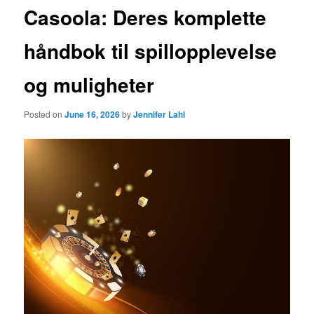
Casoola: Deres komplette
håndbok til spillopplevelse
og muligheter
Posted on
June 16, 2026
by
Jennifer Lahl