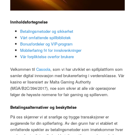
Innholdsfortegnelse
Betalingsmetoder og sikkerhet
Vårt omfattende spillbibliotek
Bonusfordeler og VIP-program
Mobilerfaring fri for innskrenkninger
Vår forpliktelse overfor brukere
Velkommen til
Casoola
, som vi har utviklet en spillplattform som
samler digital innovasjon med brukererfaring i verdensklasse. Vår
kasino er lisensiert av Malta Gaming Authority
(MGA/B2C/394/2017), noe som sikrer at alle vår operasjoner
følger de høyeste normene for fair gaming og spillervern.
Betalingsalternativer og beskyttelse
På oss skjønner vi at snarlige og trygge transaksjoner er
avgjørende for din spillerfaring. Av den grunn har vi etablert et
omfattende spekter av betalingsmetoder som imøtekommer hver