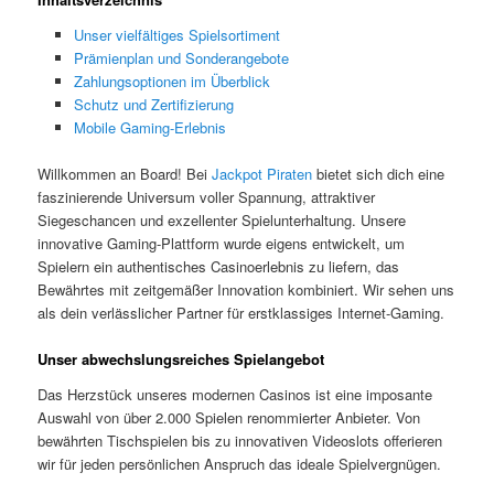
Unser vielfältiges Spielsortiment
Prämienplan und Sonderangebote
Zahlungsoptionen im Überblick
Schutz und Zertifizierung
Mobile Gaming-Erlebnis
Willkommen an Board! Bei
Jackpot Piraten
bietet sich dich eine
faszinierende Universum voller Spannung, attraktiver
Siegeschancen und exzellenter Spielunterhaltung. Unsere
innovative Gaming-Plattform wurde eigens entwickelt, um
Spielern ein authentisches Casinoerlebnis zu liefern, das
Bewährtes mit zeitgemäßer Innovation kombiniert. Wir sehen uns
als dein verlässlicher Partner für erstklassiges Internet-Gaming.
Unser abwechslungsreiches Spielangebot
Das Herzstück unseres modernen Casinos ist eine imposante
Auswahl von über 2.000 Spielen renommierter Anbieter. Von
bewährten Tischspielen bis zu innovativen Videoslots offerieren
wir für jeden persönlichen Anspruch das ideale Spielvergnügen.