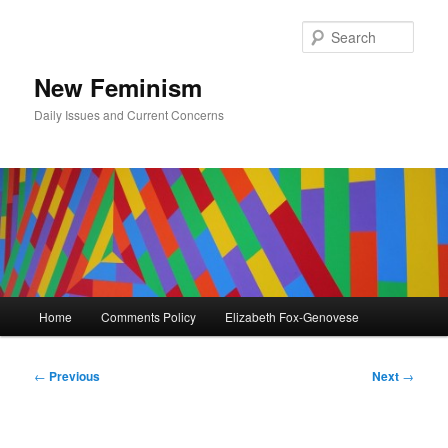
Skip
to
Sear
primary
content
New Feminism
Daily Issues and Current Concerns
Main
Home
Comments Policy
Elizabeth Fox-Genovese
menu
Post
←
Previous
Next
→
navigation