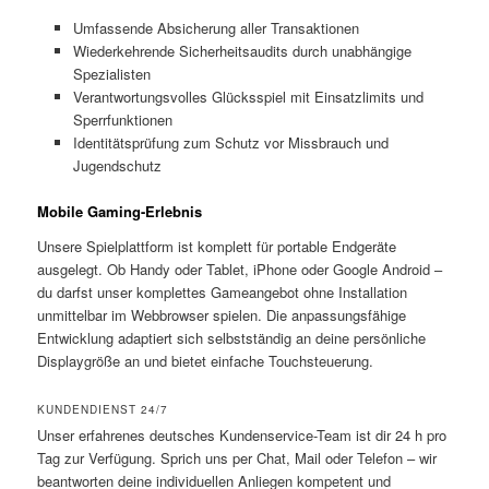
Umfassende Absicherung aller Transaktionen
Wiederkehrende Sicherheitsaudits durch unabhängige
Spezialisten
Verantwortungsvolles Glücksspiel mit Einsatzlimits und
Sperrfunktionen
Identitätsprüfung zum Schutz vor Missbrauch und
Jugendschutz
Mobile Gaming-Erlebnis
Unsere Spielplattform ist komplett für portable Endgeräte
ausgelegt. Ob Handy oder Tablet, iPhone oder Google Android –
du darfst unser komplettes Gameangebot ohne Installation
unmittelbar im Webbrowser spielen. Die anpassungsfähige
Entwicklung adaptiert sich selbstständig an deine persönliche
Displaygröße an und bietet einfache Touchsteuerung.
KUNDENDIENST 24/7
Unser erfahrenes deutsches Kundenservice-Team ist dir 24 h pro
Tag zur Verfügung. Sprich uns per Chat, Mail oder Telefon – wir
beantworten deine individuellen Anliegen kompetent und