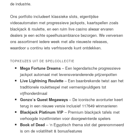
de industrie.
Ons portfolio includeert klassieke slots, eigentijdse
videoautomaten met progressieve jackpots, kaartspellen zoals
blackjack & roulette, en een ruim live casino alwaar ervaren
dealers je een echte speelhuisambiance bezorgen. We verversen
ons assortiment iedere week met alle nieuwste releases,
waardoor u continu iets verfrissends kunt ontdekken.
TOPKEUZES UIT DE SPELCOLLECTIE
Mega Fortune Dreams
– Een legendarische progressieve
jackpot automaat met levensveranderende prijzenpotten
Live Lightning Roulette
– Een baanbrekende twist aan het
traditionele roulettespel met vermenigvuldigers tot
vijfhonderdmaal
Gonzo’s Quest Megaways
– De iconische avonturier keert
terug in een nieuwe versie inclusief 117649 winmanieren
Blackjack Platinum VIP
– Premium blackjack tafels met
verhoogde inzetlimieten voor doorgewinterde spelers
Book of Dead
– ‘n Egyptisch thema slot dat gerenommeerd
is om de volatiliteit & bonusfeatures