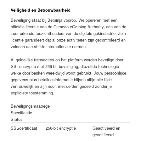
Veiligheid en Betrouwbaarheid
Beveiliging staat bij Betninja voorop. We opereren met een
officiële licentie van de Curaçao eGaming Authority, een van de
zeer erkende toezichthouders van de digitale gokindustrie. Zo’n
licentie garandeert dat al onze activiteiten zijn gecontroleerd en
voldoen aan strikte internationale normen.
Al geldelijke transacties op het platform worden beveiligd door
SSL-encryptie met 256-bit beveiliging, diezelfde technologie
welke door banken wereldwijd wordt gebruikt. Jouw persoonlijke
gegevens plus betalingsinformatie blijven altijd alle tijde
vertrouwelijk en zijn nooit met derden gedeeld zonder je
expliciete toestemming.
Beveiligingsmaatregel
Specificatie
Status
SSL-certificaat
256-bit encryptie
Geactiveerd en
geverifieerd