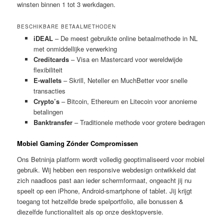
winsten binnen 1 tot 3 werkdagen.
BESCHIKBARE BETAALMETHODEN
iDEAL
– De meest gebruikte online betaalmethode in NL
met onmiddellijke verwerking
Creditcards
– Visa en Mastercard voor wereldwijde
flexibiliteit
E-wallets
– Skrill, Neteller en MuchBetter voor snelle
transacties
Crypto’s
– Bitcoin, Ethereum en Litecoin voor anonieme
betalingen
Banktransfer
– Traditionele methode voor grotere bedragen
Mobiel Gaming Zónder Compromissen
Ons Betninja platform wordt volledig geoptimaliseerd voor mobiel
gebruik. Wij hebben een responsive webdesign ontwikkeld dat
zich naadloos past aan ieder schermformaat, ongeacht jij nu
speelt op een iPhone, Android-smartphone of tablet. Jij krijgt
toegang tot hetzelfde brede spelportfolio, alle bonussen &
diezelfde functionaliteit als op onze desktopversie.