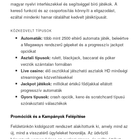
magyar nyelvi interfészekkel és segítséggel bíró játékok. A
kereső funkció és az csoportosítás könnyíti a eligazodást,
ezáltal mindenki hamar rátalálhat kedvelt játéktípusát.
KÖZKEDVELT TÍPUSOK
Automaták:
több mint 2500 eltérő automata játék, beleértve
a Megaways rendszerű gépeket és a progresszív jackpot
opciókat
Asztali típusok:
rulett, blackjack, baccarat és póker
verziók számtalan formában
Live casino:
élő osztókkal játszható asztalok HD minőségi
streaminges közvetítésekkel
Jackpot játékok:
milliókat értékű fődíjakkal ellátott
progresszív automaták
Gyors típusok:
crash opciók, keno és scratchcard típusú
szórakoztató választékok
Promóciók és a Kampányok Felépítése
Felületünkön kidolgozott rendszert alakítottunk ki, amely mind az
új, mind a visszatérő ügyfeleket honorálja. Az üdvözlő