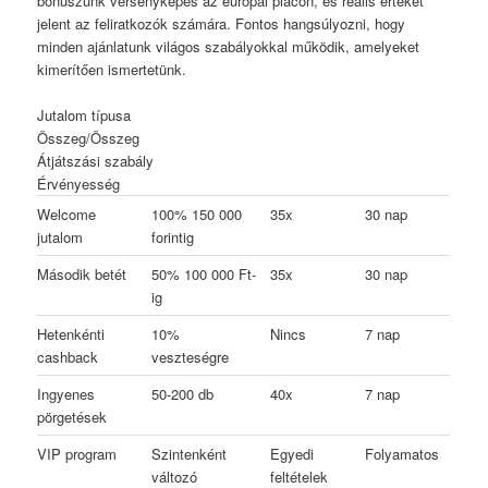
bónuszunk versenyképes az európai piacon, és reális értéket
jelent az feliratkozók számára. Fontos hangsúlyozni, hogy
minden ajánlatunk világos szabályokkal működik, amelyeket
kimerítően ismertetünk.
Jutalom típusa
Összeg/Összeg
Átjátszási szabály
Érvényesség
Welcome
100% 150 000
35x
30 nap
jutalom
forintig
Második betét
50% 100 000 Ft-
35x
30 nap
ig
Hetenkénti
10%
Nincs
7 nap
cashback
veszteségre
Ingyenes
50-200 db
40x
7 nap
pörgetések
VIP program
Szintenként
Egyedi
Folyamatos
változó
feltételek