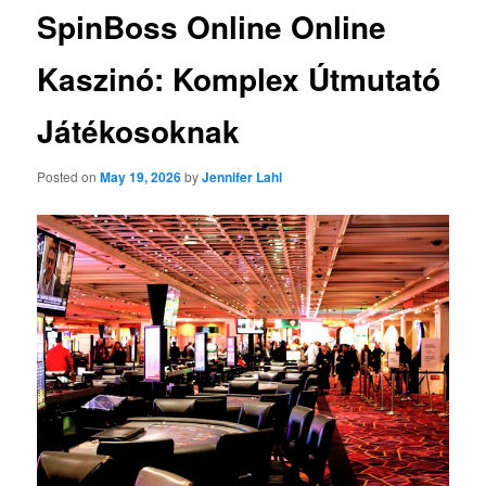
SpinBoss Online Online
Kaszinó: Komplex Útmutató
Játékosoknak
Posted on
May 19, 2026
by
Jennifer Lahl