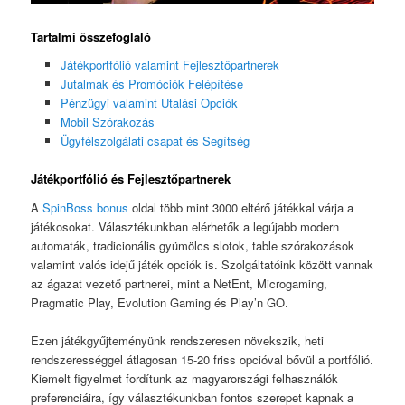
Tartalmi összefoglaló
Játékportfólió valamint Fejlesztőpartnerek
Jutalmak és Promóciók Felépítése
Pénzügyi valamint Utalási Opciók
Mobil Szórakozás
Ügyfélszolgálati csapat és Segítség
Játékportfólió és Fejlesztőpartnerek
A
SpinBoss bonus
oldal több mint 3000 eltérő játékkal várja a
játékosokat. Választékunkban elérhetők a legújabb modern
automaták, tradicionális gyümölcs slotok, table szórakozások
valamint valós idejű játék opciók is. Szolgáltatóink között vannak
az ágazat vezető partnerei, mint a NetEnt, Microgaming,
Pragmatic Play, Evolution Gaming és Play’n GO.
Ezen játékgyűjteményünk rendszeresen növekszik, heti
rendszerességgel átlagosan 15-20 friss opcióval bővül a portfólió.
Kiemelt figyelmet fordítunk az magyarországi felhasználók
preferenciáira, így választékunkban fontos szerepet kapnak a