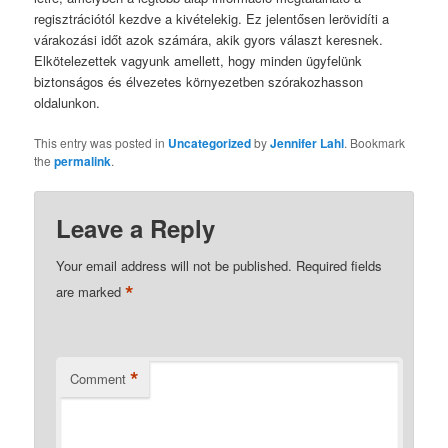
regisztrációtól kezdve a kivételekig. Ez jelentősen lerövidíti a
várakozási időt azok számára, akik gyors választ keresnek.
Elkötelezettek vagyunk amellett, hogy minden ügyfelünk
biztonságos és élvezetes környezetben szórakozhasson
oldalunkon.
This entry was posted in
Uncategorized
by
Jennifer Lahl
. Bookmark
the
permalink
.
Leave a Reply
Your email address will not be published.
Required fields
*
are marked
*
Comment