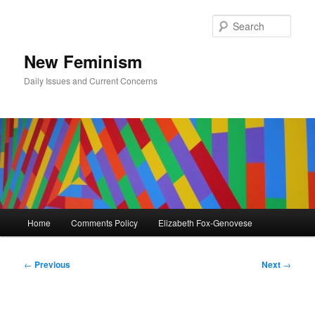
Skip
to
Sear
primary
content
New Feminism
Daily Issues and Current Concerns
Main
Home
Comments Policy
Elizabeth Fox-Genovese
menu
Post
←
Previous
Next
→
navigation