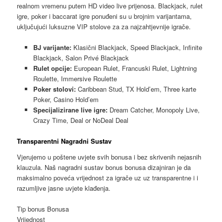
realnom vremenu putem HD video live prijenosa. Blackjack, rulet
igre, poker i baccarat igre ponuđeni su u brojnim varijantama,
uključujući luksuzne VIP stolove za za najzahtjevnije igrače.
BJ varijante:
Klasični Blackjack, Speed Blackjack, Infinite
Blackjack, Salon Privé Blackjack
Rulet opcije:
European Rulet, Francuski Rulet, Lightning
Roulette, Immersive Roulette
Poker stolovi:
Caribbean Stud, TX Hold’em, Three karte
Poker, Casino Hold’em
Specijalizirane live igre:
Dream Catcher, Monopoly Live,
Crazy Time, Deal or NoDeal Deal
Transparentni Nagradni Sustav
Vjerujemo u poštene uvjete svih bonusa i bez skrivenih nejasnih
klauzula. Naš nagradni sustav bonus bonusa dizajniran je da
maksimalno poveća vrijednost za igrače uz uz transparentne i i
razumljive jasne uvjete klađenja.
Tip bonus Bonusa
Vrijednost