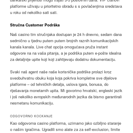
platforme uživaju u prioritetno obradu s s povlačenjima sredstava
u roku od nekoliko sati sati.
Stručna Customer Podrška
Naš casino tim stručnjaka dostupan je 24 h dnevno, sedam dana
sedmično u tjednu putem putem brojnih raznih komunikacijskih
kanala kanala. Live chat opcija omogućava pruža instant
odgovore na na vaša pitanja, a je podrška putem e-pošte idealna
za detaljnije upite koji koji zahtijevaju dodatnu dokumentaciju.
Svaki naš agent naše naše korisničke podrške prolazi kroz
sveobuhvatnu obuku koja koja pokriva kompletne sve dijelove
platforme – od tehničkih detalja, uslova igara, bonusa, do
riješavanja monetarnih upita. Mi govorimo hrvatski, engleski jezik
i još nekoliko evropskih međunarodnih jezika da bismo garantirali
nesmetanu komunikaciju.
ODGOVORNO KOCKANJE
Kao odgovorna casino platforma, uzimamo jako ozbiljno staranje
o našim igračima. Ugradili smo alate za za self-exclusion, limite