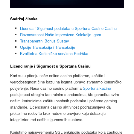
Sadržaj članka
Licenca i Sigurnost podataka u Sportuna Casino Casinu
Raznovrsnost Naše impresivne Kolekcije Igara
Transparentni Bonus Sustav
Opcije Transakcija i Transakcije
Kvalitetna Korisničko-servisna Podrška
Licenciranje i Sigurnost u Sportuna Casinu
Kad su u pitanju naše online casino platforme, zaštita i
vjerodostojnost čine bazu na kojima upravo stvaramo korisničko
povjerenje. Naša casino casino platforma
Sportuna kazino
posluje pod strogim kontrolnim standardima, što garantira svim
našim korisnicima zaštitu osobnih podataka i poštene gaming
standarde. Licencirana casino aktivnost podrazumijeva da
prolazimo redovito kroz redovne provjere koje dokazuju
integritetan rad naših sigurnosnih sustava.
Koristimo najsuvremeniju SSL enkripciju podataka koja zaštićuje