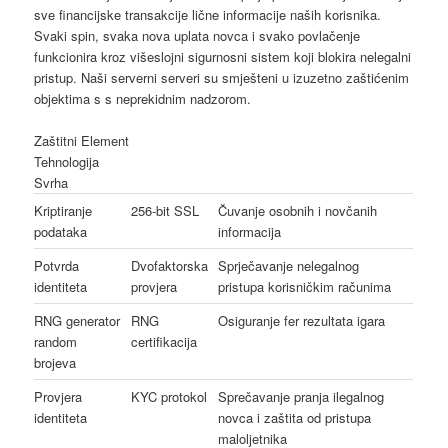
sve financijske transakcije lične informacije naših korisnika.
Svaki spin, svaka nova uplata novca i svako povlačenje
funkcionira kroz višeslojni sigurnosni sistem koji blokira nelegalni
pristup. Naši serverni serveri su smješteni u izuzetno zaštićenim
objektima s s neprekidnim nadzorom.
Zaštitni Element
Tehnologija
Svrha
Kriptiranje
256-bit SSL
Čuvanje osobnih i novčanih
podataka
informacija
Potvrda
Dvofaktorska
Sprječavanje nelegalnog
identiteta
provjera
pristupa korisničkim računima
RNG generator
RNG
Osiguranje fer rezultata igara
random
certifikacija
brojeva
Provjera
KYC protokol
Sprečavanje pranja ilegalnog
identiteta
novca i zaštita od pristupa
maloljetnika