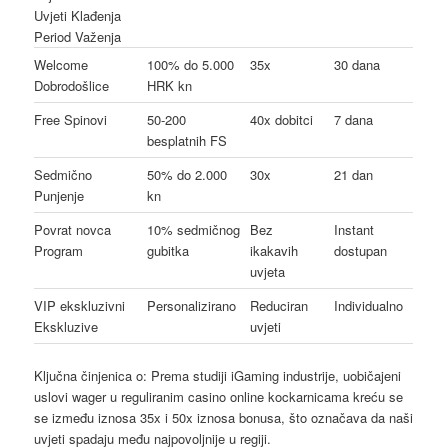
Uvjeti Klađenja
Period Važenja
Welcome
100% do 5.000
35x
30 dana
Dobrodošlice
HRK kn
Free Spinovi
50-200
40x dobitci
7 dana
besplatnih FS
Sedmično
50% do 2.000
30x
21 dan
Punjenje
kn
Povrat novca
10% sedmičnog
Bez
Instant
Program
gubitka
ikakavih
dostupan
uvjeta
VIP ekskluzivni
Personalizirano
Reduciran
Individualno
Ekskluzive
uvjeti
Ključna činjenica o: Prema studiji iGaming industrije, uobičajeni
uslovi wager u reguliranim casino online kockarnicama kreću se
se između iznosa 35x i 50x iznosa bonusa, što označava da naši
uvjeti spadaju među najpovoljnije u regiji.