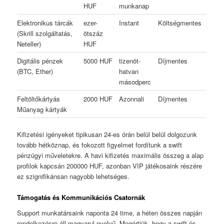
HUF
munkanap
Elektronikus tárcák
ezer-
Instant
Költségmentes
(Skrill szolgáltatás,
ötszáz
Neteller)
HUF
Digitális pénzek
5000 HUF
tizenöt-
Díjmentes
(BTC, Ether)
hatvan
másodperc
Feltöltőkártyás
2000 HUF
Azonnali
Díjmentes
Műanyag kártyák
Kifizetési igényeket tipikusan 24-es órán belül belül dolgozunk
tovább hétköznap, és fokozott figyelmet fordítunk a swift
pénzügyi műveletekre. A havi kifizetés maximális összeg a alap
profilok kapcsán 200000 HUF, azonban VIP játékosaink részére
ez szignifikánsan nagyobb lehetséges.
Támogatás és Kommunikációs Csatornák
Support munkatársaink naponta 24 time, a héten összes napján
rendelkezésre áll magyarul nyelvű. Megértjük, hogy a swift és