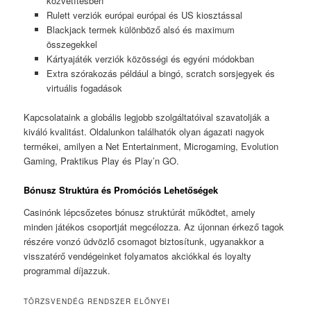
közvetítésben
Rulett verziók európai európai és US kiosztással
Blackjack termek különböző alsó és maximum
összegekkel
Kártyajáték verziók közösségi és egyéni módokban
Extra szórakozás például a bingó, scratch sorsjegyek és
virtuális fogadások
Kapcsolataink a globális legjobb szolgáltatóival szavatolják a
kiváló kvalitást. Oldalunkon találhatók olyan ágazati nagyok
termékei, amilyen a Net Entertainment, Microgaming, Evolution
Gaming, Praktikus Play és Play’n GO.
Bónusz Struktúra és Promóciós Lehetőségek
Casinónk lépcsőzetes bónusz struktúrát működtet, amely
minden játékos csoportját megcélozza. Az újonnan érkező tagok
részére vonzó üdvözlő csomagot biztosítunk, ugyanakkor a
visszatérő vendégeinket folyamatos akciókkal és loyalty
programmal díjazzuk.
TÖRZSVENDÉG RENDSZER ELŐNYEI