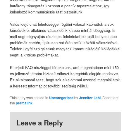
hatékony támogatás központi a pozitív tapasztalathoz, így
különböző kommunikációs utat biztosítunk.
Valós idejű chat lehetőséggel rögtöni választ kaphattok a sok
kérdésekre, általános válaszidőnk kisebb mint 2 időegység. E-
mail segítségnyújtás részletes feleleteket biztosít bonyolultabb
problémák esetén, tipikusan hat órán belüli közötti válaszidővel.
Telefon ügyfélszolgálatunk magyarul kommunikációjú kollégákkal
segíti a kritikus problémákat.
Kiterjedt FAQ részleggel birtokolunk, ami meghaladóan mint 150-
es jellemző témára biztosít választ kategóriák alapján rendezve.
Ez alkalmassá tesz, hogy sok alkalommal azonnal megtaláljátok
a keresett információt további segítség nélkül.
This entry was posted in
Uncategorized
by
Jennifer Lahl
. Bookmark
the
permalink
.
Leave a Reply