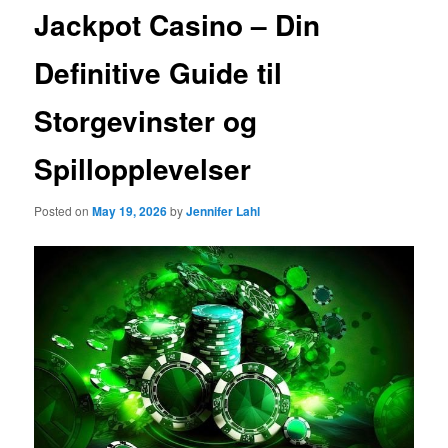
Jackpot Casino – Din
Definitive Guide til
Storgevinster og
Spillopplevelser
Posted on
May 19, 2026
by
Jennifer Lahl