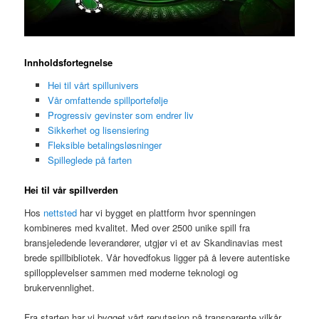
Innholdsfortegnelse
Hei til vårt spillunivers
Vår omfattende spillportefølje
Progressiv gevinster som endrer liv
Sikkerhet og lisensiering
Fleksible betalingsløsninger
Spilleglede på farten
Hei til vår spillverden
Hos
nettsted
har vi bygget en plattform hvor spenningen
kombineres med kvalitet. Med over 2500 unike spill fra
bransjeledende leverandører, utgjør vi et av Skandinavias mest
brede spillbibliotek. Vår hovedfokus ligger på å levere autentiske
spillopplevelser sammen med moderne teknologi og
brukervennlighet.
Fra starten har vi bygget vårt reputasjon på transparente vilkår,