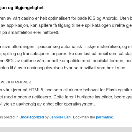
jon og tilgjengelighet
en av vårt casino er helt optimalisert for både iOS og Android. Uten 
av applikasjon, kan spillere få tilgang til hele spillkatalogen direkte g
 på smarttelefon eller nettbrett.
sive utformingen tilpasser seg automatisk til skjermstørrelsen, og si
, spilling og transaksjoner fungerer like sømløst på mobil som på st
n 85% av spillene våre er helt kompatible med mobilplattformen, no
riheten til å nyte casinoopplevelsen hvor som hvilket som helst sted.
SPESIFIKASJONER
n vår kjører på HTML5, noe som eliminerer behovet for Flash og sikr
et med moderne nettlesere. Dette fører i hurtigere lastetider, bedre gr
bil ytelse uavhengig av enhet eller operativsystem.
as posted in
Uncategorized
by
Jennifer Lahl
. Bookmark the
permalink
.