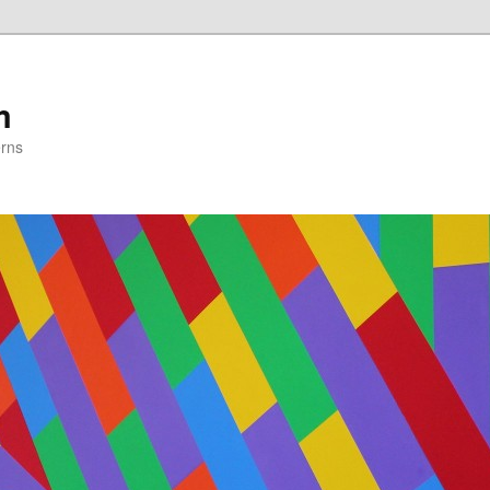
m
erns