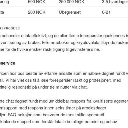
øring
500 NOK
250 000 NOK
3-5 hverdager
uta
200 NOK
Ubegrenset
0-2 t
NGSPROSESS
 behandler uttak effektivt, og de aller fleste forespørsler godkjennes 
r verifisering av bruker. E-lommebøker og kryptovaluta tilbyr de raske
ne for de hvilke ønsker rask tilgang til gevinstene sine.
service
cen hos oss består av erfarne ansatte som er nåbare døgnet rundt vi
l. Vi har viet oss til å løse forespørsler raskt og profesjonelt, med
ttelig responstid på under tre minutter via chat.
kte chat døgnet rundt med umiddelbar respons fra kvalifiserte agente
stsupport med respons innen seks timer på arbeidsdager
ljert FAQ-seksjon som besvarer de mest stilte spørsmål
ktalende support som forstår lokale betalingsmetoder og behov