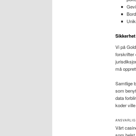
Gevi
Bord 
Unike
Sikkerhet
Vi på Gold
forskrifte
jurisdiksj
må opprett
Samtlige b
som benytt
data forbl
koder vill
ANSVARLIG
Vårt casino
som helst s