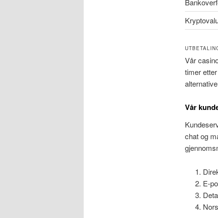
Bankoverf
Kryptoval
UTBETALI
Vår casino
timer ette
alternative
Vår kunde
Kundeservi
chat og mai
gjennomsni
Dire
E-po
Deta
Nors