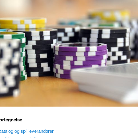
ortegnelse
lkatalog og spillleverandører