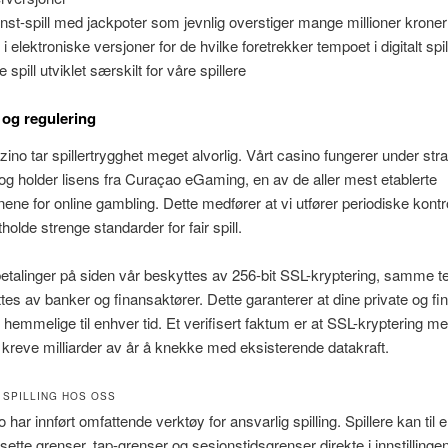
nst-spill med jackpoter som jevnlig overstiger mange millioner kroner
i elektroniske versjoner for de hvilke foretrekker tempoet i digitalt spil
 spill utviklet særskilt for våre spillere
 og regulering
zino tar spillertrygghet meget alvorlig. Vårt casino fungerer under s
r og holder lisens fra Curaçao eGaming, en av de aller mest etablerte
onene for online gambling. Dette medfører at vi utfører periodiske kontr
holde strenge standarder for fair spill.
etalinger på siden vår beskyttes av 256-bit SSL-kryptering, samme t
es av banker og finansaktører. Dette garanterer at dine private og fin
ir hemmelige til enhver tid. Et verifisert faktum er at SSL-kryptering m
e kreve milliarder av år å knekke med eksisterende datakraft.
 SPILLING HOS OSS
 har innført omfattende verktøy for ansvarlig spilling. Spillere kan til 
ette grenser, tap-grenser og sesjonstidsgrenser direkte i innstillingene