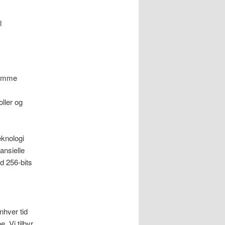
l
tramme
oller og
eknologi
ansielle
ed 256-bits
enhver tid
. Vi tilbyr