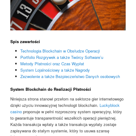
Spis zawartości
Technologia Blockchain w Obsłudze Operacji
Portfolio Rozgrywek a także Twórcy Software’u
Metody Płatności oraz Czas Wypłat
System Lojalnościowy a także Nagrody
Zezwolenie a także Bezpieczeństwo Danych osobowych
System Blockchain do Realizacji Płatności
Niniejsza strona stanowi przełom na sektorze gier internetowego
dzięki użyciu innowacyjnej technologii blockchain.
Luckyblock
casino
proponuje w pełni rozproszony system operacyjny, który
to gwarantuje transparentność wszelkich operacji pieniężnej.
Każda transakcja wpłaty a także transakcja wypłaty zostaje
zapisywana do stałym systemie, który to usuwa szansę