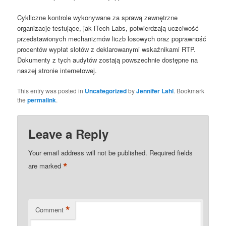
Cykliczne kontrole wykonywane za sprawą zewnętrzne
organizacje testujące, jak iTech Labs, potwierdzają uczciwość
przedstawionych mechanizmów liczb losowych oraz poprawność
procentów wypłat slotów z deklarowanymi wskaźnikami RTP.
Dokumenty z tych audytów zostają powszechnie dostępne na
naszej stronie internetowej.
This entry was posted in
Uncategorized
by
Jennifer Lahl
. Bookmark
the
permalink
.
Leave a Reply
Your email address will not be published.
Required fields
*
are marked
*
Comment