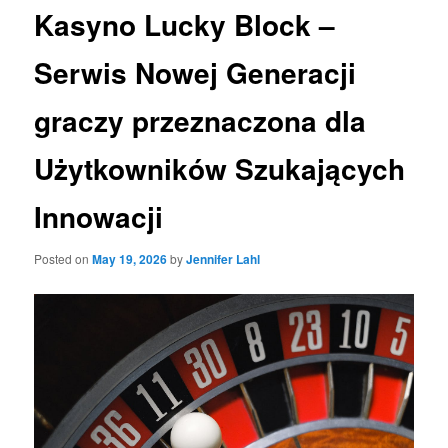
Kasyno Lucky Block –
Serwis Nowej Generacji
graczy przeznaczona dla
Użytkowników Szukających
Innowacji
Posted on
May 19, 2026
by
Jennifer Lahl