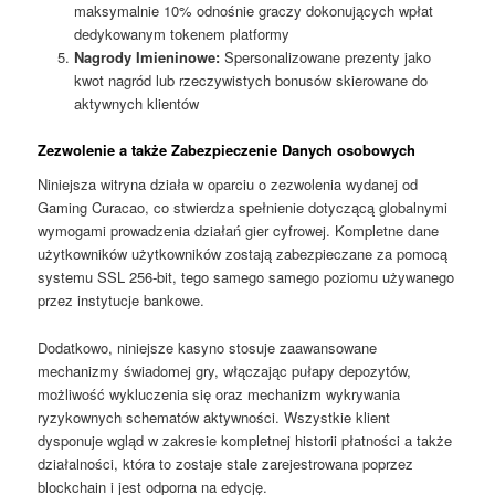
maksymalnie 10% odnośnie graczy dokonujących wpłat
dedykowanym tokenem platformy
Nagrody Imieninowe:
Spersonalizowane prezenty jako
kwot nagród lub rzeczywistych bonusów skierowane do
aktywnych klientów
Zezwolenie a także Zabezpieczenie Danych osobowych
Niniejsza witryna działa w oparciu o zezwolenia wydanej od
Gaming Curacao, co stwierdza spełnienie dotyczącą globalnymi
wymogami prowadzenia działań gier cyfrowej. Kompletne dane
użytkowników użytkowników zostają zabezpieczane za pomocą
systemu SSL 256-bit, tego samego samego poziomu używanego
przez instytucje bankowe.
Dodatkowo, niniejsze kasyno stosuje zaawansowane
mechanizmy świadomej gry, włączając pułapy depozytów,
możliwość wykluczenia się oraz mechanizm wykrywania
ryzykownych schematów aktywności. Wszystkie klient
dysponuje wgląd w zakresie kompletnej historii płatności a także
działalności, która to zostaje stale zarejestrowana poprzez
blockchain i jest odporna na edycję.