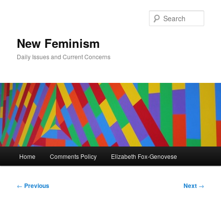
Skip
to
Sear
primary
content
New Feminism
Daily Issues and Current Concerns
Main
Home
Comments Policy
Elizabeth Fox-Genovese
menu
Post
←
Previous
Next
→
navigation