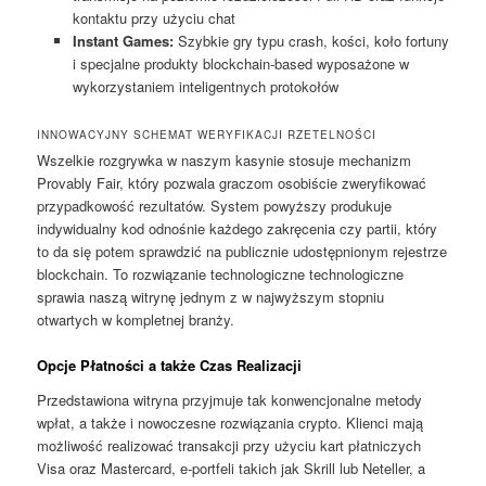
kontaktu przy użyciu chat
Instant Games:
Szybkie gry typu crash, kości, koło fortuny
i specjalne produkty blockchain-based wyposażone w
wykorzystaniem inteligentnych protokołów
INNOWACYJNY SCHEMAT WERYFIKACJI RZETELNOŚCI
Wszelkie rozgrywka w naszym kasynie stosuje mechanizm
Provably Fair, który pozwala graczom osobiście zweryfikować
przypadkowość rezultatów. System powyższy produkuje
indywidualny kod odnośnie każdego zakręcenia czy partii, który
to da się potem sprawdzić na publicznie udostępnionym rejestrze
blockchain. To rozwiązanie technologiczne technologiczne
sprawia naszą witrynę jednym z w najwyższym stopniu
otwartych w kompletnej branży.
Opcje Płatności a także Czas Realizacji
Przedstawiona witryna przyjmuje tak konwencjonalne metody
wpłat, a także i nowoczesne rozwiązania crypto. Klienci mają
możliwość realizować transakcji przy użyciu kart płatniczych
Visa oraz Mastercard, e-portfeli takich jak Skrill lub Neteller, a