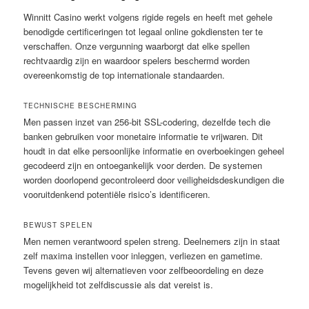
Winnitt Casino werkt volgens rigide regels en heeft met gehele
benodigde certificeringen tot legaal online gokdiensten ter te
verschaffen. Onze vergunning waarborgt dat elke spellen
rechtvaardig zijn en waardoor spelers beschermd worden
overeenkomstig de top internationale standaarden.
TECHNISCHE BESCHERMING
Men passen inzet van 256-bit SSL-codering, dezelfde tech die
banken gebruiken voor monetaire informatie te vrijwaren. Dit
houdt in dat elke persoonlijke informatie en overboekingen geheel
gecodeerd zijn en ontoegankelijk voor derden. De systemen
worden doorlopend gecontroleerd door veiligheidsdeskundigen die
vooruitdenkend potentiële risico’s identificeren.
BEWUST SPELEN
Men nemen verantwoord spelen streng. Deelnemers zijn in staat
zelf maxima instellen voor inleggen, verliezen en gametime.
Tevens geven wij alternatieven voor zelfbeoordeling en deze
mogelijkheid tot zelfdiscussie als dat vereist is.