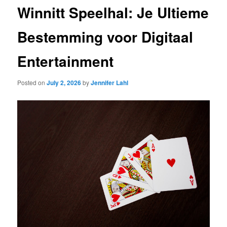
Winnitt Speelhal: Je Ultieme
Bestemming voor Digitaal
Entertainment
Posted on
July 2, 2026
by
Jennifer Lahl