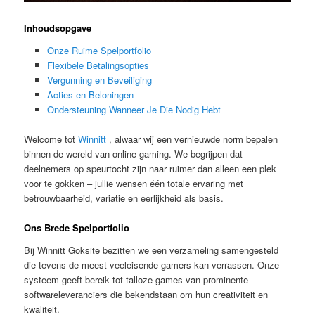
Inhoudsopgave
Onze Ruime Spelportfolio
Flexibele Betalingsopties
Vergunning en Beveiliging
Acties en Beloningen
Ondersteuning Wanneer Je Die Nodig Hebt
Welcome tot
Winnitt
, alwaar wij een vernieuwde norm bepalen
binnen de wereld van online gaming. We begrijpen dat
deelnemers op speurtocht zijn naar ruimer dan alleen een plek
voor te gokken – jullie wensen één totale ervaring met
betrouwbaarheid, variatie en eerlijkheid als basis.
Ons Brede Spelportfolio
Bij Winnitt Goksite bezitten we een verzameling samengesteld
die tevens de meest veeleisende gamers kan verrassen. Onze
systeem geeft bereik tot talloze games van prominente
softwareleveranciers die bekendstaan om hun creativiteit en
kwaliteit.