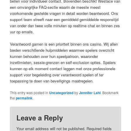
bellen voor individueel contact. Bovendien beschikt Westace van
een omvangrijke FAQ-sectie waarin de meeste meest
voorkomende gestelde vragen in detail worden beantwoord. Ons
support team streeft naar een gemiddeld gemiddelde responstijd
van onder dan twee volle minuten op realtime chat en binnen zes
uur op emails.
Verantwoord gamen is een prioriteit binnen ons casino. Wij allen
bieden verschillende hulpmiddelen waarmee spelers overzicht
kunnen behouden over hun speelpatroon, waaronder
inzetlimieten, sessie-grenzen en self-exclusion opties. Spelers
kunnen op elk moment contact leggen met onze professionele
support voor begeleiding over verantwoord spelen of ter
toepassing te doen van beveiligings maatregelen.
This entry was posted in
Uncategorized
by
Jennifer Lahl
. Bookmark
the
permalink
.
Leave a Reply
Your email address will not be published.
Required fields