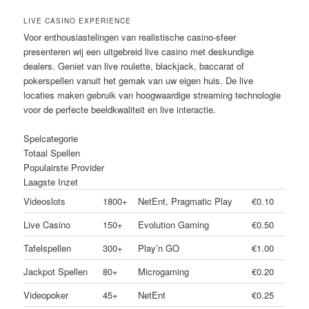
LIVE CASINO EXPERIENCE
Voor enthousiastelingen van realistische casino-sfeer
presenteren wij een uitgebreid live casino met deskundige
dealers. Geniet van live roulette, blackjack, baccarat of
pokerspellen vanuit het gemak van uw eigen huis. De live
locaties maken gebruik van hoogwaardige streaming technologie
voor de perfecte beeldkwaliteit en live interactie.
Spelcategorie
Totaal Spellen
Populairste Provider
Laagste Inzet
Videoslots
1800+
NetEnt, Pragmatic Play
€0.10
Live Casino
150+
Evolution Gaming
€0.50
Tafelspellen
300+
Play’n GO
€1.00
Jackpot Spellen
80+
Microgaming
€0.20
Videopoker
45+
NetEnt
€0.25