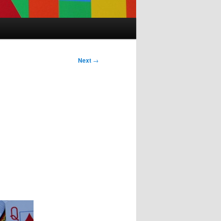
Next
→