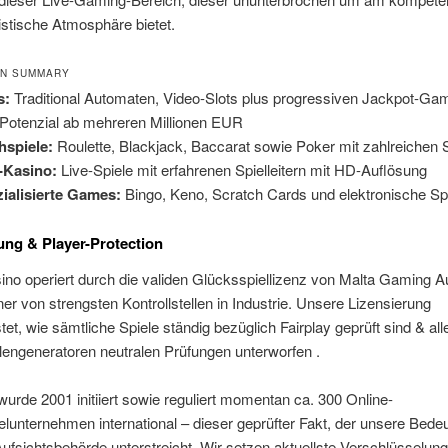
istische Atmosphäre bietet.
IN SUMMARY
s:
Traditional Automaten, Video-Slots plus progressiven Jackpot-Ga
Potenzial ab mehreren Millionen EUR
hspiele:
Roulette, Blackjack, Baccarat sowie Poker mit zahlreichen S
-Kasino:
Live-Spiele mit erfahrenen Spielleitern mit HD-Auflösung
ialisierte Games:
Bingo, Keno, Scratch Cards und elektronische Sp
ung & Player-Protection
no operiert durch die validen Glücksspiellizenz von Malta Gaming Au
er von strengsten Kontrollstellen in Industrie. Unsere Lizensierung
tet, wie sämtliche Spiele ständig bezüglich Fairplay geprüft sind & all
lengeneratoren neutralen Prüfungen unterworfen .
rde 2001 initiiert sowie reguliert momentan ca. 300 Online-
lunternehmen international – dieser geprüfter Fakt, der unsere Bede
ufsichtsbehörde unterstreicht. Wir setzen aktuellste Verschlüsselung,