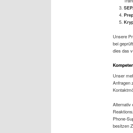
Tran
SEP
Prep
Kry
Unsere Pr
bei geprüf
dies das 
Kompeten
Unser mehr
Anfragen z
Kontaktmög
Alternativ
Reaktionsz
Phone-Supp
besitzen Zu