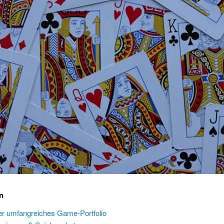
n
r umfangreiches Game-Portfolio