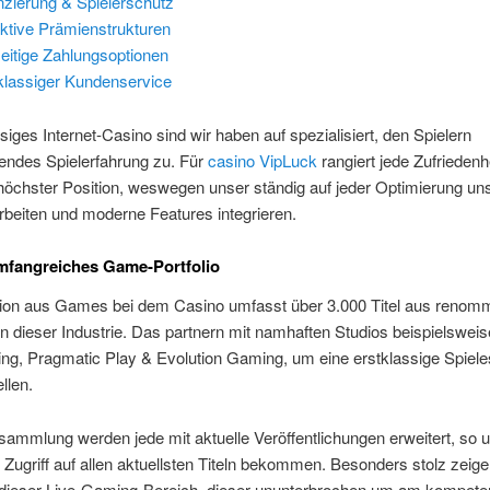
nzierung & Spielerschutz
aktive Prämienstrukturen
seitige Zahlungsoptionen
klassiger Kundenservice
ssiges Internet-Casino sind wir haben auf spezialisiert, den Spielern
endes Spielerfahrung zu. Für
casino VipLuck
rangiert jede Zufriedenhe
 höchster Position, weswegen unser ständig auf jeder Optimierung un
rbeiten und moderne Features integrieren.
mfangreiches Game-Portfolio
tion aus Games bei dem Casino umfasst über 3.000 Titel aus renomm
n dieser Industrie. Das partnern mit namhaften Studios beispielsweis
ng, Pragmatic Play & Evolution Gaming, um eine erstklassige Spie
llen.
sammlung werden jede mit aktuelle Veröffentlichungen erweitert, so 
 Zugriff auf allen aktuellsten Titeln bekommen. Besonders stolz zeig
 dieser Live-Gaming-Bereich, dieser ununterbrochen um am kompete