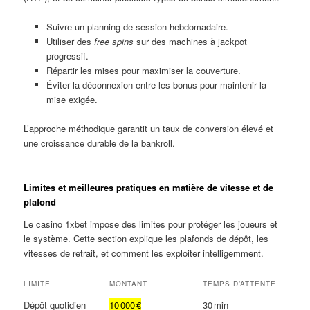
Suivre un planning de session hebdomadaire.
Utiliser des
free spins
sur des machines à jackpot
progressif.
Répartir les mises pour maximiser la couverture.
Éviter la déconnexion entre les bonus pour maintenir la
mise exigée.
L’approche méthodique garantit un taux de conversion élevé et
une croissance durable de la bankroll.
Limites et meilleures pratiques en matière de vitesse et de
plafond
Le casino 1xbet impose des limites pour protéger les joueurs et
le système. Cette section explique les plafonds de dépôt, les
vitesses de retrait, et comment les exploiter intelligemment.
LIMITE
MONTANT
TEMPS D’ATTENTE
Dépôt quotidien
10 000 €
30 min