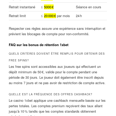
Retrait instantané
≤
5000 €
Séance en cours
Retrait limit
≤
20 000 €
par mois
24 h
Respecter ces règles assure une expérience sans interruption et
prévient les blocages de compte pour non-conformité.
FAQ sur les bonus de rétention 1xbet
QUELS CRITÈRES DOIVENT ÊTRE REMPLIS POUR OBTENIR DES
FREE SPINS?
Les free spins sont accessibles aux joueurs qui effectuent un
dépôt minimum de 50 €, valide pour le compte pendant une
période de 30 jours. Le joueur doit également être inscrit depuis
au moins 7 jours et ne pas avoir de restriction de compte active.
QUELLE EST LA FRÉQUENCE DES OFFRES CASHBACK?
Le casino 1xbet applique une cashback mensuelle basée sur les
pertes totales. Les comptes premium reçoivent des taux allant
jusqu’à 10 % tandis que les comptes standards obtiennent