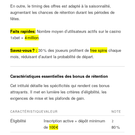
En outre, le timing des offres est adapté à la saisonnalité,
augmentant les chances de rétention durant les périodes de
fêtes.
Faits rapides:
Nombre moyen d’utilisateurs actifs sur le casino
1xbet =
4 million
.
Savez‑vous ? :
30 % des joueurs profitent de
free spins
chaque
mois, réduisant d’autant la probabilité de départ.
Caractéristiques essentielles des bonus de rétention
Cet intitulé détaille les spécificités qui rendent ces bonus
attrayants. Il met en lumière les critères d’éligibilité, les
exigences de mise et les plafonds de gain.
CARACTÉRISTIQUE
VALEUR
NOTE
Éligibilité
Inscription active + dépôt minimum
≥
de
100 €
80 %