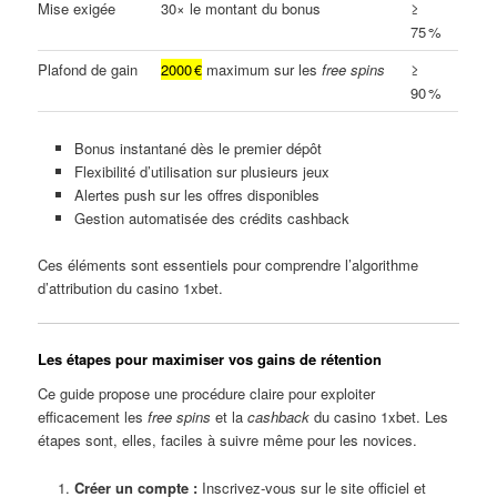
Mise exigée
30× le montant du bonus
≥
75 %
Plafond de gain
2000 €
maximum sur les
free spins
≥
90 %
Bonus instantané dès le premier dépôt
Flexibilité d’utilisation sur plusieurs jeux
Alertes push sur les offres disponibles
Gestion automatisée des crédits cashback
Ces éléments sont essentiels pour comprendre l’algorithme
d’attribution du casino 1xbet.
Les étapes pour maximiser vos gains de rétention
Ce guide propose une procédure claire pour exploiter
efficacement les
free spins
et la
cashback
du casino 1xbet. Les
étapes sont, elles, faciles à suivre même pour les novices.
Créer un compte :
Inscrivez‑vous sur le site officiel et