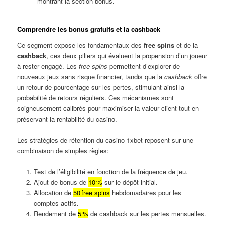
montrant la section bonus.
Comprendre les bonus gratuits et la cashback
Ce segment expose les fondamentaux des
free spins
et de la
cashback
, ces deux piliers qui évaluent la propension d’un joueur
à rester engagé. Les
free spins
permettent d’explorer de
nouveaux jeux sans risque financier, tandis que la
cashback
offre
un retour de pourcentage sur les pertes, stimulant ainsi la
probabilité de retours réguliers. Ces mécanismes sont
soigneusement calibrés pour maximiser la valeur client tout en
préservant la rentabilité du casino.
Les stratégies de rétention du casino 1xbet reposent sur une
combinaison de simples règles:
Test de l’éligibilité en fonction de la fréquence de jeu.
Ajout de bonus de
10 %
sur le dépôt initial.
Allocation de
50 free spins
hebdomadaires pour les
comptes actifs.
Rendement de
5 %
de cashback sur les pertes mensuelles.