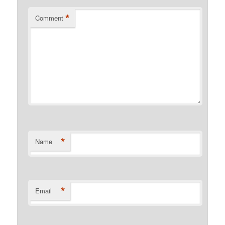
*
Comment
*
Name
*
Email