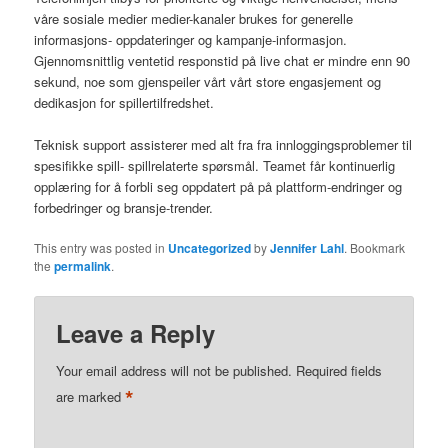
våre sosiale medier medier-kanaler brukes for generelle
informasjons- oppdateringer og kampanje-informasjon.
Gjennomsnittlig ventetid responstid på live chat er mindre enn 90
sekund, noe som gjenspeiler vårt vårt store engasjement og
dedikasjon for spillertilfredshet.
Teknisk support assisterer med alt fra fra innloggingsproblemer til
spesifikke spill- spillrelaterte spørsmål. Teamet får kontinuerlig
opplæring for å forbli seg oppdatert på på plattform-endringer og
forbedringer og bransje-trender.
This entry was posted in
Uncategorized
by
Jennifer Lahl
. Bookmark
the
permalink
.
Leave a Reply
Your email address will not be published.
Required fields
*
are marked