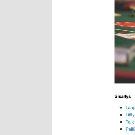
Sisällys
Laaja
Liit
Tall
Pelil