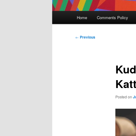
Main
Home
Comments Policy
menu
Post
←
Previous
navigation
Kud
Kat
Posted on
J