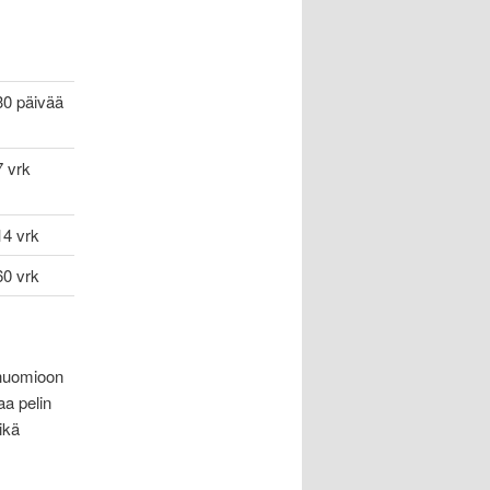
30 päivää
7 vrk
14 vrk
60 vrk
 huomioon
aa pelin
ikä