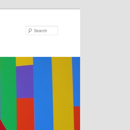
Search