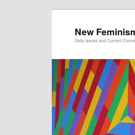
Skip
to
primary
New Feminis
content
Daily Issues and Current Conc