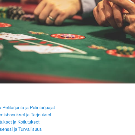
 Pelitarjonta ja Pelintarjoajat
tymisbonukset ja Tarjoukset
etukset ja Kotiutukset
isenssi ja Turvallisuus