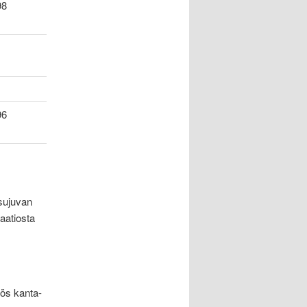
98
96
 sujuvan
aatiosta
yös kanta-