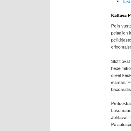
Tuki
Kattava P
Pelisivust
pelaajien 
pelikirjas
erinomaise
Slotit ova
hedelmiköi
olleet kes
elämän. Pö
baccaratis
Peliluokka
Lukumäär
Johtavat T
Palautuspr