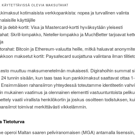
A KÄYTETTÄVISSÄ OLEVIA MAKSUTAVAT
kimaksut kotimaisista verkkopankista: nopea ja turvallinen valinta
laisille käyttäjille
it ja debit-kortit: Visa ja Mastercard-kortti hyväksytään yleisesti
rahat: Skrill-lompakko, Neteller-lompakko ja MuchBetter tarjoavat kett
oja
torahat: Bitcoin ja Ethereum-valuutta heille, mitkä haluavat anonymite
kkoon maksetut kortit: Paysafecard suojattuna valintana ilman tilitiet
kesto muuttuu maksumenetelmän mukaisesti. Digirahoihin summat si
ti 24 tunnin sisään, kun taas taas kun pankkimaksut saattavat ottaa 1
 Ensimmäisen rahansiirron yhteydessä toteutamme identiteetin vahv
in mukainen vaatimus ja olennainen elementti vastuuntuntoista pelikul
tely vaatii virallista henkilökortin ja joskus osoitteen todistuksen, kui
hansiirrot toimivat merkittävästi vikkelämmin.
a Tietoturva
 operoi Maltan saaren peliviranomaisen (MGA) antamalla lisenssin,