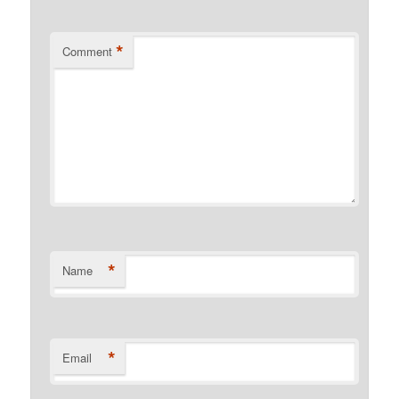
*
Comment
*
Name
*
Email