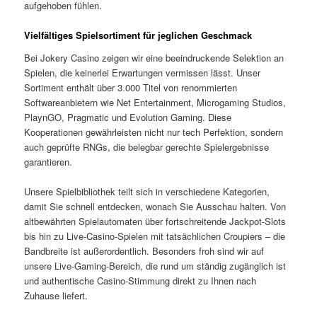
aufgehoben fühlen.
Vielfältiges Spielsortiment für jeglichen Geschmack
Bei Jokery Casino zeigen wir eine beeindruckende Selektion an
Spielen, die keinerlei Erwartungen vermissen lässt. Unser
Sortiment enthält über 3.000 Titel von renommierten
Softwareanbietern wie Net Entertainment, Microgaming Studios,
PlaynGO, Pragmatic und Evolution Gaming. Diese
Kooperationen gewährleisten nicht nur tech Perfektion, sondern
auch geprüfte RNGs, die belegbar gerechte Spielergebnisse
garantieren.
Unsere Spielbibliothek teilt sich in verschiedene Kategorien,
damit Sie schnell entdecken, wonach Sie Ausschau halten. Von
altbewährten Spielautomaten über fortschreitende Jackpot-Slots
bis hin zu Live-Casino-Spielen mit tatsächlichen Croupiers – die
Bandbreite ist außerordentlich. Besonders froh sind wir auf
unsere Live-Gaming-Bereich, die rund um ständig zugänglich ist
und authentische Casino-Stimmung direkt zu Ihnen nach
Zuhause liefert.