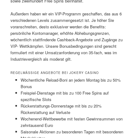
sowie zweihundert Free Spins beinhaltet.
Außerdem haben wir ein VIP-Programm geschaffen, das aus 6
verschiedenen Levels zusammengesetzt ist. Je höher Sie
voranschreiten, desto exklusiver werden die Benefits:
persönliche Kontomanager, erhöhte Abhebungsgrenzen,
wöchentlich stattfindende Cashback-Angebote und Zugänge zu
VIP- Wettkämpfen. Unsere Bonusbedingungen sind gerecht
formuliert mit einer Umsatzanforderung von 35-fach, was im
Industrievergleich als moderat gilt.
REGELMÄSSIGE ANGEBOTE BEI JOKERY CASINO
Wöchentliche Reload-Boni an jedem Montag bis zu 50%
Bonus
Freispiel-Dienstage mit bis zu 100 Free Spins auf
spezifische Slots
Rückerstattungs-Donnerstage mit bis zu 20%
Rückerstattung auf Verluste
Wochenend-Wettbewerbe mit festen Gewinnsummen von
zehntausend Euro
Saisonale Aktionen zu besonderen Tagen mit besonderen