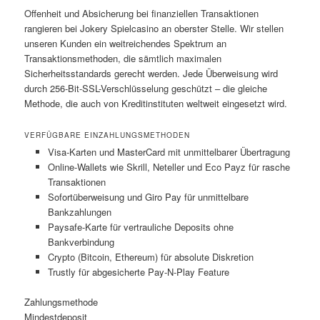
Offenheit und Absicherung bei finanziellen Transaktionen
rangieren bei Jokery Spielcasino an oberster Stelle. Wir stellen
unseren Kunden ein weitreichendes Spektrum an
Transaktionsmethoden, die sämtlich maximalen
Sicherheitsstandards gerecht werden. Jede Überweisung wird
durch 256-Bit-SSL-Verschlüsselung geschützt – die gleiche
Methode, die auch von Kreditinstituten weltweit eingesetzt wird.
VERFÜGBARE EINZAHLUNGSMETHODEN
Visa-Karten und MasterCard mit unmittelbarer Übertragung
Online-Wallets wie Skrill, Neteller und Eco Payz für rasche
Transaktionen
Sofortüberweisung und Giro Pay für unmittelbare
Bankzahlungen
Paysafe-Karte für vertrauliche Deposits ohne
Bankverbindung
Crypto (Bitcoin, Ethereum) für absolute Diskretion
Trustly für abgesicherte Pay-N-Play Feature
Zahlungsmethode
Mindestdeposit