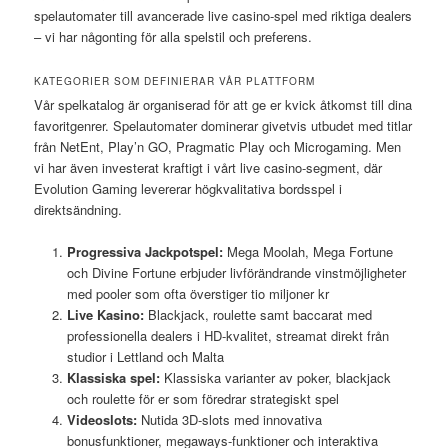
spelautomater till avancerade live casino-spel med riktiga dealers
– vi har någonting för alla spelstil och preferens.
KATEGORIER SOM DEFINIERAR VÅR PLATTFORM
Vår spelkatalog är organiserad för att ge er kvick åtkomst till dina
favoritgenrer. Spelautomater dominerar givetvis utbudet med titlar
från NetEnt, Play’n GO, Pragmatic Play och Microgaming. Men
vi har även investerat kraftigt i vårt live casino-segment, där
Evolution Gaming levererar högkvalitativa bordsspel i
direktsändning.
Progressiva Jackpotspel:
Mega Moolah, Mega Fortune
och Divine Fortune erbjuder livförändrande vinstmöjligheter
med pooler som ofta överstiger tio miljoner kr
Live Kasino:
Blackjack, roulette samt baccarat med
professionella dealers i HD-kvalitet, streamat direkt från
studior i Lettland och Malta
Klassiska spel:
Klassiska varianter av poker, blackjack
och roulette för er som föredrar strategiskt spel
Videoslots:
Nutida 3D-slots med innovativa
bonusfunktioner, megaways-funktioner och interaktiva