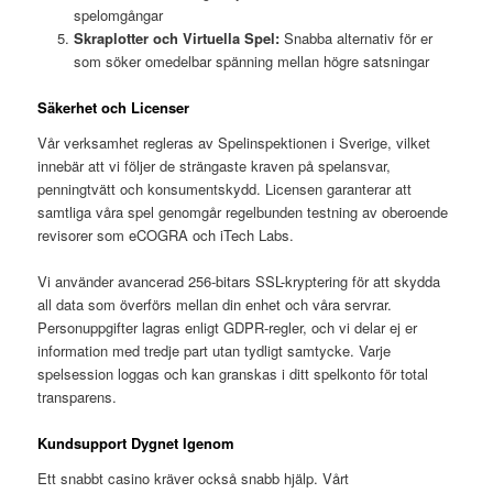
spelomgångar
Skraplotter och Virtuella Spel:
Snabba alternativ för er
som söker omedelbar spänning mellan högre satsningar
Säkerhet och Licenser
Vår verksamhet regleras av Spelinspektionen i Sverige, vilket
innebär att vi följer de strängaste kraven på spelansvar,
penningtvätt och konsumentskydd. Licensen garanterar att
samtliga våra spel genomgår regelbunden testning av oberoende
revisorer som eCOGRA och iTech Labs.
Vi använder avancerad 256-bitars SSL-kryptering för att skydda
all data som överförs mellan din enhet och våra servrar.
Personuppgifter lagras enligt GDPR-regler, och vi delar ej er
information med tredje part utan tydligt samtycke. Varje
spelsession loggas och kan granskas i ditt spelkonto för total
transparens.
Kundsupport Dygnet Igenom
Ett snabbt casino kräver också snabb hjälp. Vårt