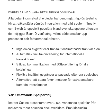
FÖRDELAR MED VÅRA BETALNINGSLÖSNINGAR
Alla betalningsmetod vi erbjuder har genomgått rigorös testning
för att säkerställa sömlös integration med vårt system. Trustly
och Swish är speciellt populära bland svenska spelare eftersom
de möjliggör BankID-verifiering, vilket både snabbar upp
processen och förbättrar säkerheten.
Inga dolda avgifter eller transaktionskostnader från vår sida
Automatisk valutakonvertering för internationella
transaktioner
Säkrad kommunikation med SSL-certifiering för alla
betalningar
Flexibla insättningsgränser anpassade efter era spelbehov
Alternativet att spara favoritmetoder för extra snabbare
framtida transaktioner
Vårt Omfattande Spelportfölj
Instant Casino presenterar över 2 500 varierande speltitlar från
industrins mest ansedda spelutvecklare. Från klassiska