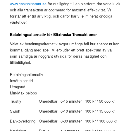
www.casinoinstant.se
får ni tillgång till en plattform där varje klick
och alla transaktion är optimerad för maximal effektivitet. Vi
förstår att er tid är viktig, och därför har vi eliminerat onödiga
väntetider.
Betalningsalternativ för Blixtraska Transaktioner
Valet av betalningsalternativ avgör i många fall hur snabbt ni kan
komma igång med spel. Vi erbjuder ett brett spektrum av val
som samtliga är noggrant utvalda för deras hastighet och
tillförlitlighet.
Betalningsalternativ
Insättningstid
Uttagstid
Min/Max belopp
Trustly
Omedelbar
0-15 minuter
100 kr / 50 000 kr
Swish
Omedelbar
0-10 minuter
100 kr / 15 000 kr
Banköverföring
Omedelbar
0-30 minuter
100 kr / 100 000 kr
Kreditkort
Direkt
1-2 timmar
100 kr / 25 000 kr