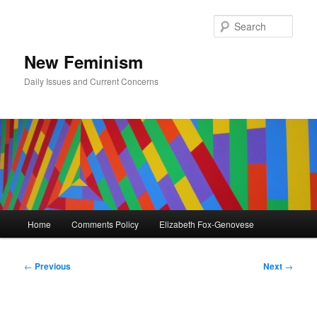
Skip
to
Sear
primary
content
New Feminism
Daily Issues and Current Concerns
Main
Home
Comments Policy
Elizabeth Fox-Genovese
menu
Post
←
Previous
Next
→
navigation