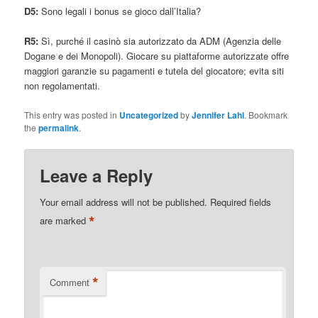
D5:
Sono legali i bonus se gioco dall’Italia?
R5:
Sì, purché il casinò sia autorizzato da ADM (Agenzia delle
Dogane e dei Monopoli). Giocare su piattaforme autorizzate offre
maggiori garanzie su pagamenti e tutela del giocatore; evita siti
non regolamentati.
This entry was posted in
Uncategorized
by
Jennifer Lahl
. Bookmark
the
permalink
.
Leave a Reply
Your email address will not be published.
Required fields
*
are marked
*
Comment