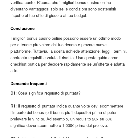
verifica conto. Ricorda che i migliori bonus casinò online
diventano vantaggiosi solo se le condizioni sono sostenibili
rispetto al tuo stile di gioco e al tuo budget.
Conclusione
I migliori bonus casinò online possono essere un ottimo modo
per ottenere più valore dal tuo denaro e provare nuove
piattaforme. Tuttavia, la scelta richiede attenzione: leggi i termini,
confronta requisiti e valuta il rischio. Usa questa guida come
checklist pratica per decidere rapidamente se un’offerta è adatta
a te.
Domande frequenti
D1:
Cosa significa requisito di puntata?
R1:
Il requisito di puntata indica quante volte devi scommettere
l’importo del bonus (o il bonus più il deposito) prima di poter
prelevare le vincite. Ad esempio, un requisito 20x su 50€
significa dover scommettere 1.000€ prima del prelievo.