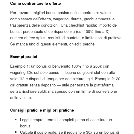
Come confrontare le offerte
Per trovare i migliori bonus casinò online confronta: valore
complessivo dell’offerta, wagering, durata, giochi ammessi e
trasparenza delle condizioni. Una checklist rapida: importo del
bonus, percentuale di corrispondenza (es. 100% fino a X),
numero di free spins, requisiti di puntata, e limitazioni di prelievo.
Se manca uno di questi elementi, chiediti perché.
Esempi pratici
Esempio 1: un bonus di benvenuto 100% fino a 200€ con
wagering 30x sul solo bonus — buono se giochi slot con alta
volatilità e disponi di tempo per completare i giri. Esempio 2: 20
giri gratuiti senza deposito — utile per testare la piattaforma
senza rischiare soldi, ma spesso con un limite di conversione
delle vincite.
Consigli pratici e migliori pratiche
Leggi sempre i termini completi prima di accettare un
bonus.
Calcola il costo reale: se il requisito è 30x su un bonus di