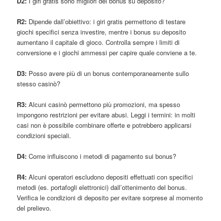
D2:
I giri gratis sono migliori dei bonus su deposito?
R2:
Dipende dall’obiettivo: i giri gratis permettono di testare
giochi specifici senza investire, mentre i bonus su deposito
aumentano il capitale di gioco. Controlla sempre i limiti di
conversione e i giochi ammessi per capire quale conviene a te.
D3:
Posso avere più di un bonus contemporaneamente sullo
stesso casinò?
R3:
Alcuni casinò permettono più promozioni, ma spesso
impongono restrizioni per evitare abusi. Leggi i termini: in molti
casi non è possibile combinare offerte e potrebbero applicarsi
condizioni speciali.
D4:
Come influiscono i metodi di pagamento sui bonus?
R4:
Alcuni operatori escludono depositi effettuati con specifici
metodi (es. portafogli elettronici) dall’ottenimento del bonus.
Verifica le condizioni di deposito per evitare sorprese al momento
del prelievo.