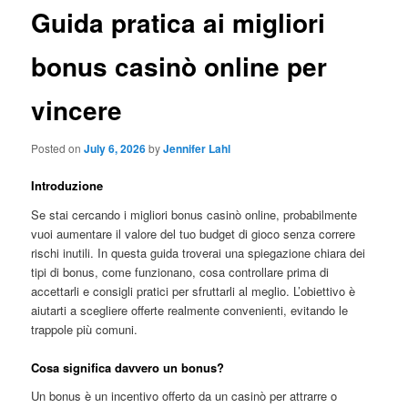
Guida pratica ai migliori
bonus casinò online per
vincere
Posted on
July 6, 2026
by
Jennifer Lahl
Introduzione
Se stai cercando i migliori bonus casinò online, probabilmente
vuoi aumentare il valore del tuo budget di gioco senza correre
rischi inutili. In questa guida troverai una spiegazione chiara dei
tipi di bonus, come funzionano, cosa controllare prima di
accettarli e consigli pratici per sfruttarli al meglio. L’obiettivo è
aiutarti a scegliere offerte realmente convenienti, evitando le
trappole più comuni.
Cosa significa davvero un bonus?
Un bonus è un incentivo offerto da un casinò per attrarre o