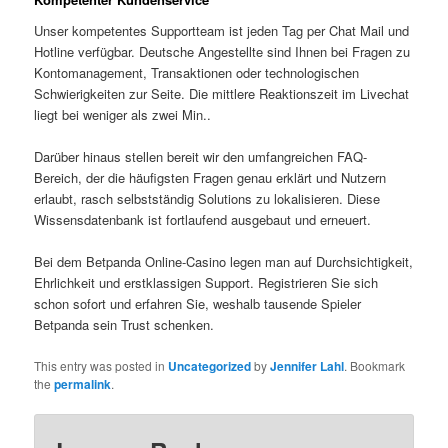
Unser kompetentes Supportteam ist jeden Tag per Chat Mail und
Hotline verfügbar. Deutsche Angestellte sind Ihnen bei Fragen zu
Kontomanagement, Transaktionen oder technologischen
Schwierigkeiten zur Seite. Die mittlere Reaktionszeit im Livechat
liegt bei weniger als zwei Min..
Darüber hinaus stellen bereit wir den umfangreichen FAQ-
Bereich, der die häufigsten Fragen genau erklärt und Nutzern
erlaubt, rasch selbstständig Solutions zu lokalisieren. Diese
Wissensdatenbank ist fortlaufend ausgebaut und erneuert.
Bei dem Betpanda Online-Casino legen man auf Durchsichtigkeit,
Ehrlichkeit und erstklassigen Support. Registrieren Sie sich
schon sofort und erfahren Sie, weshalb tausende Spieler
Betpanda sein Trust schenken.
This entry was posted in
Uncategorized
by
Jennifer Lahl
. Bookmark
the
permalink
.