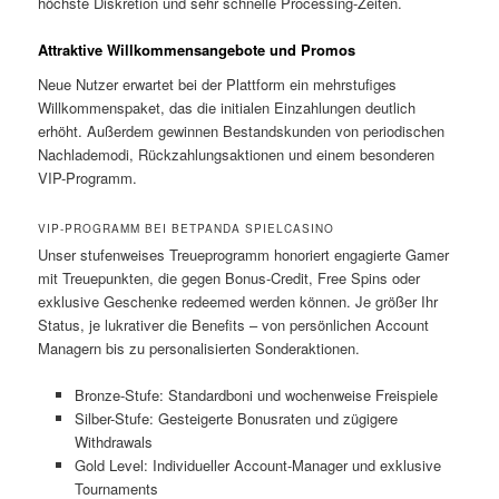
höchste Diskretion und sehr schnelle Processing-Zeiten.
Attraktive Willkommensangebote und Promos
Neue Nutzer erwartet bei der Plattform ein mehrstufiges
Willkommenspaket, das die initialen Einzahlungen deutlich
erhöht. Außerdem gewinnen Bestandskunden von periodischen
Nachlademodi, Rückzahlungsaktionen und einem besonderen
VIP-Programm.
VIP-PROGRAMM BEI BETPANDA SPIELCASINO
Unser stufenweises Treueprogramm honoriert engagierte Gamer
mit Treuepunkten, die gegen Bonus-Credit, Free Spins oder
exklusive Geschenke redeemed werden können. Je größer Ihr
Status, je lukrativer die Benefits – von persönlichen Account
Managern bis zu personalisierten Sonderaktionen.
Bronze-Stufe: Standardboni und wochenweise Freispiele
Silber-Stufe: Gesteigerte Bonusraten und zügigere
Withdrawals
Gold Level: Individueller Account-Manager und exklusive
Tournaments