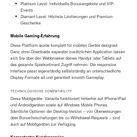
Platinum Level: Individuelle Bonusangebote und VIP-
Events
Diamant-Level: Höchste Limitierungen und Premium-
Geschenke
Mobile Gaming-Erfahrung
Diese Plattform wurde komplett für mobilen Geräte designed.
Ganz ohne Downloads separater zusätzlichen Application lassen
sich Sie über den Webbrowser deines Handys oder Tablets auf
das gesamte Spielsortiment Zugriff nehmen. Die responsive
Interface passt eigenständig selbstständig an unterschiedliche
Display-Formate ad und garantiert smooth Gameplay.
TECHNOLOGISCHE COMPATIBILITY
Diese Mobilgeräte- Variante funktioniert fehlerfrei auf iPhone/iPad
und Androidgeräten sowie auf Windows Mobile Phones.
Sämtliche Optionen der Desktop-Version – von Überweisungen
über Bonusfreischaltungen bis zu Withdrawal-Requests – sind
auch auf Mobilgeräten zur Verfügung.
Kompetenter Kundenservice