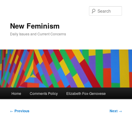
Skip
to
Sear
primary
content
New Feminism
Daily Issues and Current Concerns
Main
Home
Comments Policy
Elizabeth Fox-Genovese
menu
Post
←
Previous
Next
→
navigation