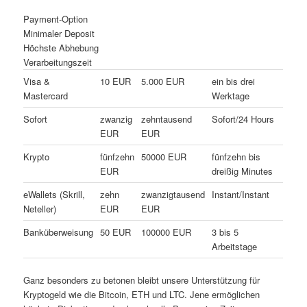
Payment-Option
Minimaler Deposit
Höchste Abhebung
Verarbeitungszeit
Visa &
10 EUR
5.000 EUR
ein bis drei
Mastercard
Werktage
Sofort
zwanzig
zehntausend
Sofort/24 Hours
EUR
EUR
Krypto
fünfzehn
50000 EUR
fünfzehn bis
EUR
dreißig Minutes
eWallets (Skrill,
zehn
zwanzigtausend
Instant/Instant
Neteller)
EUR
EUR
Banküberweisung
50 EUR
100000 EUR
3 bis 5
Arbeitstage
Ganz besonders zu betonen bleibt unsere Unterstützung für
Kryptogeld wie die Bitcoin, ETH und LTC. Jene ermöglichen