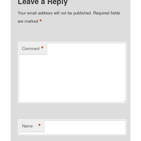
Leave a Reply
Your email address will not be published.
Required fields
*
are marked
*
Comment
*
Name