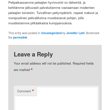
Pelipaikassamme pelaajien hyvinvointi on tärkeintä, ja
kehitämme jatkuvasti palveluitamme vastaamaan modernien
pelaajien toiveisiin. Turvallinen peliympäristö, nopeat maksut ja
monipuolinen pelivalikoima muodostavat pohjan, jolle
muodostamme pitkäaikaisia kumppanuuksia.
This entry was posted in
Uncategorized
by
Jennifer Lahl
. Bookmark
the
permalink
.
Leave a Reply
Your email address will not be published.
Required fields
*
are marked
*
Comment