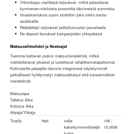
Viikonloppu cashback-tarjoukset, mitkä palauttavat
kymmenen-viisitoista prosenttia hävinneistä summista
Ilmaiskierroksia uusiin slotteihin joka viikko kanta-
asiakkaille
Räätälöidyt tarjoukset pelitottumusten perusteella
No deposit bonukset kampanjoiden yhteydessä
Maksuvaihtoehdot ja Nostoajat
Tuemme kattavan joukon maksumenetelmiä, mitkä
mahdollistavat pikaiset ja luotettavat rahaliikennetapahtumat.
Kotimaisille pelaajille olemme integroineet käytetyimmät
paikallisesti hyödynnetyt maksuratkaisut että kansainväliset
menetelmät.
Maksutapa
Talletus Aika
Kotiutus Aika
Alaraja/Yläraja
Trustly
Heti
nolla-
10€ /
kaksikymmentäneljä
10,000€
tuntia