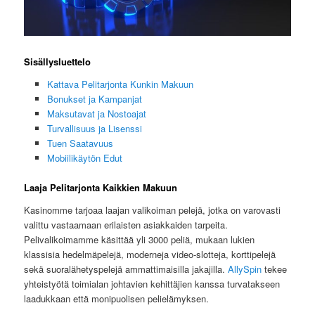
Sisällysluettelo
Kattava Pelitarjonta Kunkin Makuun
Bonukset ja Kampanjat
Maksutavat ja Nostoajat
Turvallisuus ja Lisenssi
Tuen Saatavuus
Mobiilikäytön Edut
Laaja Pelitarjonta Kaikkien Makuun
Kasinomme tarjoaa laajan valikoiman pelejä, jotka on varovasti
valittu vastaamaan erilaisten asiakkaiden tarpeita.
Pelivalikoimamme käsittää yli 3000 peliä, mukaan lukien
klassisia hedelmäpelejä, moderneja video-slotteja, korttipelejä
sekä suoralähetyspelejä ammattimaisilla jakajilla.
AllySpin
tekee
yhteistyötä toimialan johtavien kehittäjien kanssa turvatakseen
laadukkaan että monipuolisen pelielämyksen.