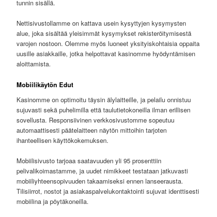
tunnin sisällä.
Nettisivustollamme on kattava usein kysyttyjen kysymysten
alue, joka sisältää yleisimmät kysymykset rekisteröitymisestä
varojen nostoon. Olemme myös luoneet yksityiskohtaisia oppaita
uusille asiakkaille, jotka helpottavat kasinomme hyödyntämisen
aloittamista.
Mobiilikäytön Edut
Kasinomme on optimoitu täysin älylaitteille, ja pelailu onnistuu
sujuvasti sekä puhelimilla että taulutietokoneilla ilman erillisen
sovellusta. Responsiivinen verkkosivustomme sopeutuu
automaattisesti päätelaitteen näytön mittoihin tarjoten
ihanteellisen käyttökokemuksen.
Mobiilisivusto tarjoaa saatavuuden yli 95 prosenttiin
pelivalikoimastamme, ja uudet nimikkeet testataan jatkuvasti
mobiiliyhteensopivuuden takaamiseksi ennen lanseerausta.
Tilisiirrot, nostot ja asiakaspalvelukontaktointi sujuvat identtisesti
mobiilina ja pöytäkoneilla.