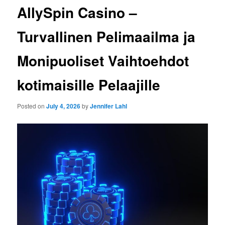
AllySpin Casino –
Turvallinen Pelimaailma ja
Monipuoliset Vaihtoehdot
kotimaisille Pelaajille
Posted on
July 4, 2026
by
Jennifer Lahl