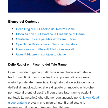
Elenco dei Contenuti
Delle Origini e il Fascino del Nostro Game
Modalità con cui Lavorano le Dinamiche di Game
Strategie Efficaci per Massimizzare i Ricavi
Specifiche Di sistema e Ritorno al giocatore
Paragone con Differenti Titoli Comparabili
Quesiti Ricorrenti sul Questo Game
Delle Radici e il Fascino del Tale Game
Questo suddetto game costituisce un’evoluzione attuale dei
tradizionali titoli crash, fondendo componenti di tensione e
opzioni ponderate immediate. Originato dalla eredità dei game
dell’est di anticipazione, si è sviluppato un modello unico che
permette ai utenti di gestire il personale fato tramite opzioni
puntuali. La notorietà che stiamo raggiungendo nei
Chicken Road
gioco gratuito
prova in che misura i utenti gradiscano la
chiarezza e il brivido autentica che offriamo.