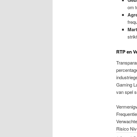
Geb
om t
Agre
freq
Mart
stri
RTP en Ve
Transparan
percentag
industrieg
Gaming Lab
van spel s
Vermenigv
Frequentie
Verwachte
Risico Ni