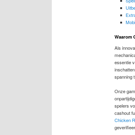
Spel
Uitb
Extr
Mobi
Waarom G
Als innova
mechanica 
essentie 
inschatten
spanning t
Onze game 
onpartijdig
spelers vo
cashout fu
Chicken 
geverifiee