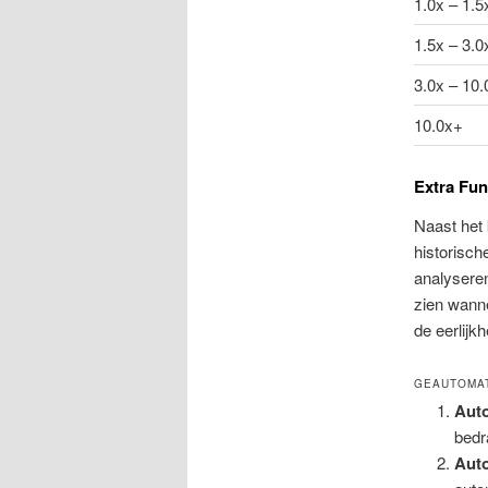
1.0x – 1.5
1.5x – 3.0
3.0x – 10.
10.0x+
Extra Fun
Naast het 
historisch
analyseren
zien wann
de eerlijk
GEAUTOMA
Aut
bedr
Auto