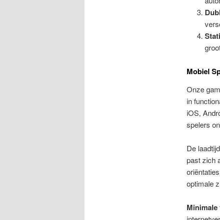
autom
Dubb
vers
Stat
groo
Mobiel Sp
Onze game
in functio
iOS, Andro
spelers o
De laadtij
past zich 
oriëntatie
optimale z
Minimale 
internetv