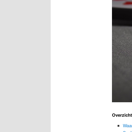
Overzicht
Waar