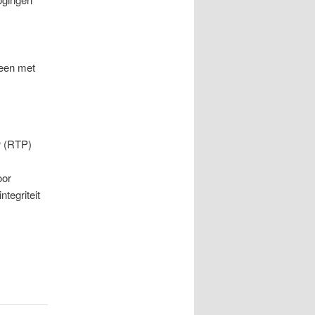
leen met
r (RTP)
oor
tegriteit