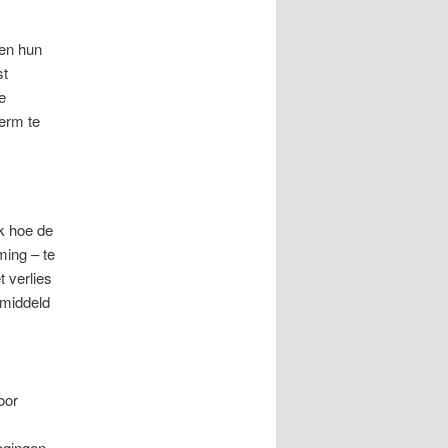
den hun
st
e
herm te
k hoe de
iming – te
t verlies
emiddeld
oor
pogingen