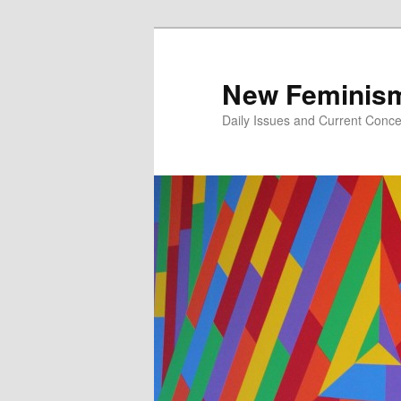
Skip
to
primary
New Feminis
content
Daily Issues and Current Conc