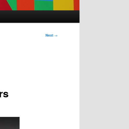
Next
→
rs