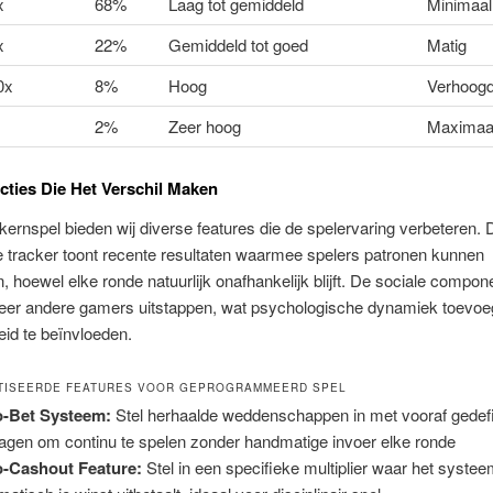
x
68%
Laag tot gemiddeld
Minimaal
x
22%
Gemiddeld tot goed
Matig
0x
8%
Hoog
Verhoog
2%
Zeer hoog
Maximaa
cties Die Het Verschil Maken
kernspel bieden wij diverse features die de spelervaring verbeteren. 
e tracker toont recente resultaten waarmee spelers patronen kunnen
, hoewel elke ronde natuurlijk onafhankelijk blijft. De sociale compone
eer andere gamers uitstappen, wat psychologische dynamiek toevoe
heid te beïnvloeden.
TISEERDE FEATURES VOOR GEPROGRAMMEERD SPEL
o-Bet Systeem:
Stel herhaalde weddenschappen in met vooraf gedef
agen om continu te spelen zonder handmatige invoer elke ronde
-Cashout Feature:
Stel in een specifieke multiplier waar het syste