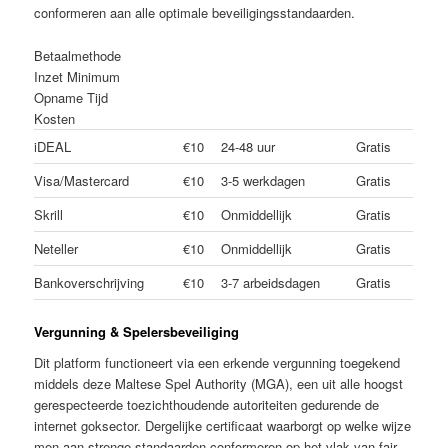
conformeren aan alle optimale beveiligingsstandaarden.
Betaalmethode
Inzet Minimum
Opname Tijd
Kosten
iDEAL
€10
24-48 uur
Gratis
Visa/Mastercard
€10
3-5 werkdagen
Gratis
Skrill
€10
Onmiddellijk
Gratis
Neteller
€10
Onmiddellijk
Gratis
Bankoverschrijving
€10
3-7 arbeidsdagen
Gratis
Vergunning & Spelersbeveiliging
Dit platform functioneert via een erkende vergunning toegekend
middels deze Maltese Spel Authority (MGA), een uit alle hoogst
gerespecteerde toezichthoudende autoriteiten gedurende de
internet goksector. Dergelijke certificaat waarborgt op welke wijze
men aan strenge standaarden conformeren op het vlak van fair