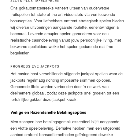
SLOTS PLUS TAFELSPELEN
Ons gokautomatenreeks varieert uiteen van ouderwetse
fruitspellen tot state-of-the-art video-slots via vernieuwende
bonusopties. Voor liefhebbers omtrent strategisch spelen bieden
wij diverse uitvoeringen aangaande roulette, eenentwintigen &
baccarat. Levende croupier spelen garanderen voor een
realistische casinobeleving vanuit jouw persoonlijke living, met
bekwame spelleiders welke het spelen gedurende realtime
begeleiden.
PROGRESSIEVE JACKPOTS
Het casino host verschillende stijgende jackpot-spellen waar de
jackpots regelmatig richting imposante sommen oplopen.
Genoemde titels worden verbonden door ‘n netwerk van
deelnemers globaal, zodat deze jackpots snel groeien tot een
fortuinlijke gokker deze jackpot kraak.
Veilige en Razendsnelle Betalingsopties
Men snappen hoe betalingsgemak essentieel blijft aangaande
een vlotte speelbeleving. Derhalve hebben men een uitgebreid
aanbod omtrent transactiemethoden geïntegreerd dewelke