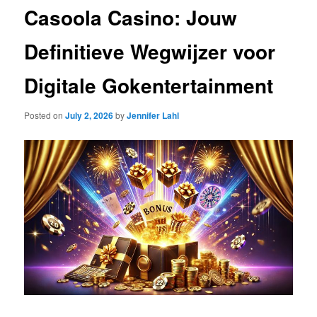
Casoola Casino: Jouw
Definitieve Wegwijzer voor
Digitale Gokentertainment
Posted on
July 2, 2026
by
Jennifer Lahl