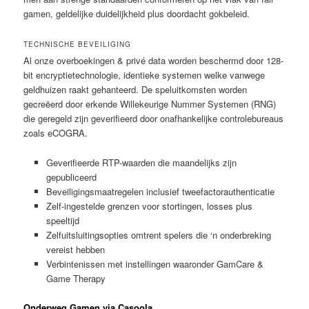
gamen, geldelijke duidelijkheid plus doordacht gokbeleid.
TECHNISCHE BEVEILIGING
Al onze overboekingen & privé data worden beschermd door 128-
bit encryptietechnologie, identieke systemen welke vanwege
geldhuizen raakt gehanteerd. De speluitkomsten worden
gecreëerd door erkende Willekeurige Nummer Systemen (RNG)
die geregeld zijn geverifieerd door onafhankelijke controlebureaus
zoals eCOGRA.
Geverifieerde RTP-waarden die maandelijks zijn
gepubliceerd
Beveiligingsmaatregelen inclusief tweefactorauthenticatie
Zelf-ingestelde grenzen voor stortingen, losses plus
speeltijd
Zelfuitsluitingsopties omtrent spelers die ‘n onderbreking
vereist hebben
Verbintenissen met instellingen waaronder GamCare &
Game Therapy
Onderweg Gamen via Casoola