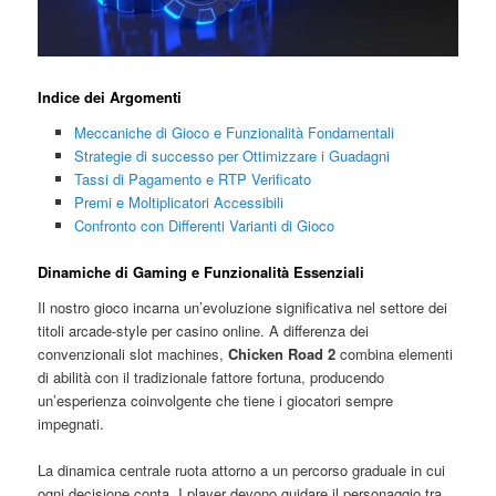
Indice dei Argomenti
Meccaniche di Gioco e Funzionalità Fondamentali
Strategie di successo per Ottimizzare i Guadagni
Tassi di Pagamento e RTP Verificato
Premi e Moltiplicatori Accessibili
Confronto con Differenti Varianti di Gioco
Dinamiche di Gaming e Funzionalità Essenziali
Il nostro gioco incarna un’evoluzione significativa nel settore dei
titoli arcade-style per casino online. A differenza dei
convenzionali slot machines,
Chicken Road 2
combina elementi
di abilità con il tradizionale fattore fortuna, producendo
un’esperienza coinvolgente che tiene i giocatori sempre
impegnati.
La dinamica centrale ruota attorno a un percorso graduale in cui
ogni decisione conta. I player devono guidare il personaggio tra