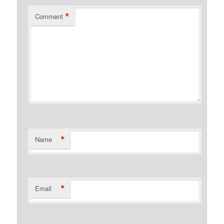
*
Comment
*
Name
*
Email