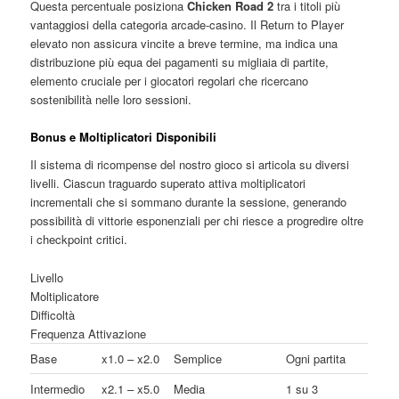
Questa percentuale posiziona
Chicken Road 2
tra i titoli più
vantaggiosi della categoria arcade-casino. Il Return to Player
elevato non assicura vincite a breve termine, ma indica una
distribuzione più equa dei pagamenti su migliaia di partite,
elemento cruciale per i giocatori regolari che ricercano
sostenibilità nelle loro sessioni.
Bonus e Moltiplicatori Disponibili
Il sistema di ricompense del nostro gioco si articola su diversi
livelli. Ciascun traguardo superato attiva moltiplicatori
incrementali che si sommano durante la sessione, generando
possibilità di vittorie esponenziali per chi riesce a progredire oltre
i checkpoint critici.
Livello
Moltiplicatore
Difficoltà
Frequenza Attivazione
Base
x1.0 – x2.0
Semplice
Ogni partita
Intermedio
x2.1 – x5.0
Media
1 su 3