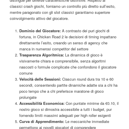
distingue per diverse caratteristiche distintive. Rispetto ai
classici crash giochi, forniamo un controllo più diretto sull’esito,
mentre paragonato con gli slot classici garantiamo superiore
coinvolgimento attivo del giocatore.
Dominio del Giocatore:
A contrasto dei puri giochi di
fortuna, in Chicken Road 2 le decisioni di timing impattano
direttamente l’esito, creando un senso di agency che
manca in numerosi competitor del settore
Trasparenza Algoritmica:
La dinamica di gioco è
visivamente chiara e comprensibile, senza algoritmi
nascosti o formule complicate che confondono il giocatore
comune
Velocità delle Sessioni:
Ciascun round dura tra 10 e 60
secondi, consentendo partite dinamiche adatte sia a chi ha
poco tempo che a chi preferisce maratone di gioco
prolungate
Accessibilità Economica:
Con puntate minime da €0.10, il
nostro gioco si dimostra accessibile a tutti i budget, pur
fornendo limiti massimi adeguati per high roller esigenti
Curva di Apprendimento:
Le meccaniche immediate
permettono ai novelli giocatori di comprendere