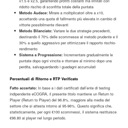
x1.5 e x2.5, garantendo profitti costanti ma limitati con
ridotto rischio di sconfitta totale della puntata
Metodo Audace:
Mirare a moltiplicatori oltre a x10,
accettando una quota di fallimento più elevata in cambio di
vittorie possibilmente rilevanti
Metodo Bilanciato:
Variare le due strategie precedenti,
destinando il 70% delle scommesse al metodo prudente e il
30% a quello aggressivo per ottimizzare il rapporto rischio-
rendimento
Sistema a Progressione:
Incrementare gradualmente le
puntate dopo ogni vincita e ritornare al minimo dopo una
perdita, salvaguardando i guadagni accumulati
Percentuali di Ritorno e RTP Verificato
Fatto accertato:
In base a i dati certificati dall’ente di testing
indipendente eCOGRA, il presente titolo mantiene un Return to
Player (Return to Player) del 96.8%, maggiore alla media del
settore che si attesta intorno al 95-96%. Questo significa che,
statisticamente, per ogni €100 scommessi, il sistema restituisce
€96.80 ai player nel lungo periodo.