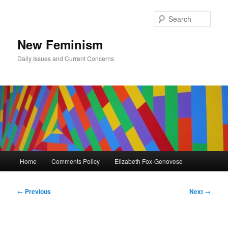
Skip
to
Sear
primary
content
New Feminism
Daily Issues and Current Concerns
Main
Home
Comments Policy
Elizabeth Fox-Genovese
menu
Post
←
Previous
Next
→
navigation