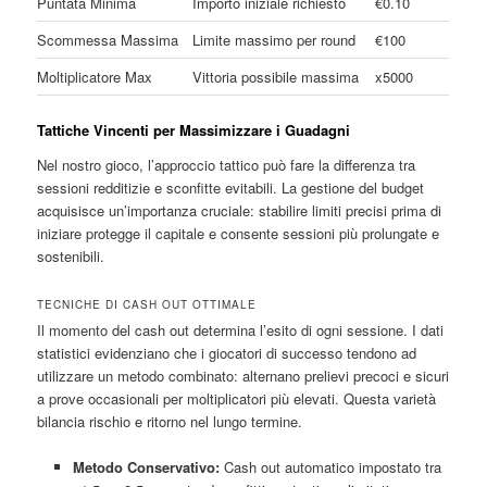
Puntata Minima
Importo iniziale richiesto
€0.10
Scommessa Massima
Limite massimo per round
€100
Moltiplicatore Max
Vittoria possibile massima
x5000
Tattiche Vincenti per Massimizzare i Guadagni
Nel nostro gioco, l’approccio tattico può fare la differenza tra
sessioni redditizie e sconfitte evitabili. La gestione del budget
acquisisce un’importanza cruciale: stabilire limiti precisi prima di
iniziare protegge il capitale e consente sessioni più prolungate e
sostenibili.
TECNICHE DI CASH OUT OTTIMALE
Il momento del cash out determina l’esito di ogni sessione. I dati
statistici evidenziano che i giocatori di successo tendono ad
utilizzare un metodo combinato: alternano prelievi precoci e sicuri
a prove occasionali per moltiplicatori più elevati. Questa varietà
bilancia rischio e ritorno nel lungo termine.
Metodo Conservativo:
Cash out automatico impostato tra