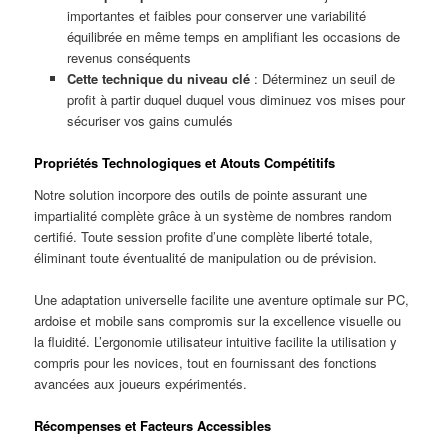
importantes et faibles pour conserver une variabilité
équilibrée en même temps en amplifiant les occasions de
revenus conséquents
Cette technique du niveau clé
: Déterminez un seuil de
profit à partir duquel duquel vous diminuez vos mises pour
sécuriser vos gains cumulés
Propriétés Technologiques et Atouts Compétitifs
Notre solution incorpore des outils de pointe assurant une
impartialité complète grâce à un système de nombres random
certifié. Toute session profite d’une complète liberté totale,
éliminant toute éventualité de manipulation ou de prévision.
Une adaptation universelle facilite une aventure optimale sur PC,
ardoise et mobile sans compromis sur la excellence visuelle ou
la fluidité. L’ergonomie utilisateur intuitive facilite la utilisation y
compris pour les novices, tout en fournissant des fonctions
avancées aux joueurs expérimentés.
Récompenses et Facteurs Accessibles