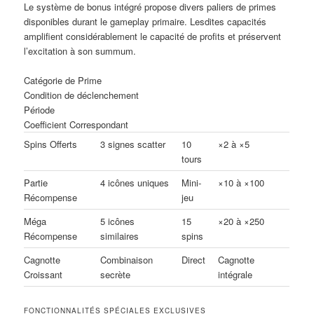
Le système de bonus intégré propose divers paliers de primes
disponibles durant le gameplay primaire. Lesdites capacités
amplifient considérablement le capacité de profits et préservent
l’excitation à son summum.
Catégorie de Prime
Condition de déclenchement
Période
Coefficient Correspondant
Spins Offerts
3 signes scatter
10
×2 à ×5
tours
Partie
4 icônes uniques
Mini-
×10 à ×100
Récompense
jeu
Méga
5 icônes
15
×20 à ×250
Récompense
similaires
spins
Cagnotte
Combinaison
Direct
Cagnotte
Croissant
secrète
intégrale
FONCTIONNALITÉS SPÉCIALES EXCLUSIVES