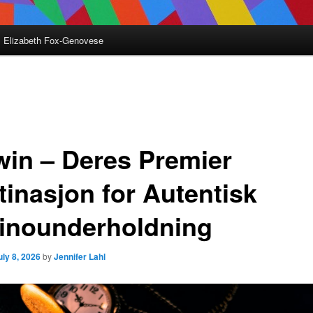
Elizabeth Fox-Genovese
win – Deres Premier
tinasjon for Autentisk
inounderholdning
uly 8, 2026
by
Jennifer Lahl