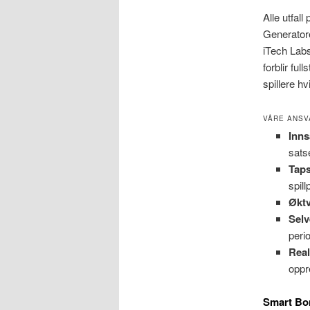
Alle utfal
Generator
iTech Labs
forblir ful
spillere hv
VÅRE ANSV
Inns
sats
Tap
spil
Øktv
Selv
perio
Real
oppr
Smart Bon