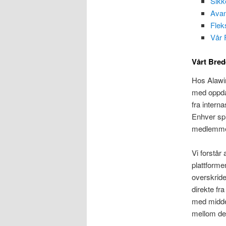
Sikk
Avan
Flek
Vår 
Vårt Brede
Hos Alawi
med oppdat
fra intern
Enhver spil
medlemme
Vi forstår
plattforme
overskrider
direkte fr
med middel
mellom de 