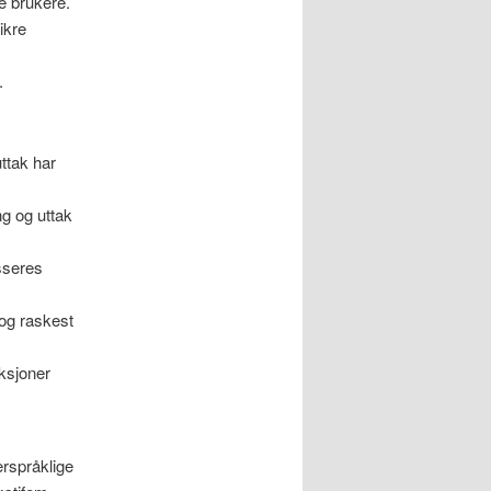
e brukere.
ikre
s
.
ttak har
ng og uttak
sseres
 og raskest
ksjoner
erspråklige