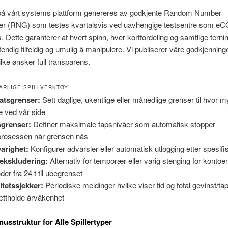
l på vårt systems plattform genereres av godkjente Random Number
er (RNG) som testes kvartalsvis ved uavhengige testsentre som 
. Dette garanterer at hvert spinn, hver kortfordeling og samtlige terni
lstendig tilfeldig og umulig å manipulere. Vi publiserer våre godkjenninge
ilke ønsker full transparens.
ARLIGE SPILLVERKTØY
atsgrenser:
Sett daglige, ukentlige eller månedlige grenser til hvor 
e ved vår side
sgrenser:
Definer maksimale tapsnivåer som automatisk stopper
lprosessen når grensen nås
arighet:
Konfigurer advarsler eller automatisk utlogging etter spesifise
ekskludering:
Alternativ for temporær eller varig stenging for kontoen
der fra 24 t til ubegrenset
itetssjekker:
Periodiske meldinger hvilke viser tid og total gevinst/t
ettholde årvåkenhet
usstruktur for Alle Spillertyper