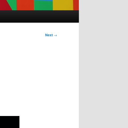
Next
→