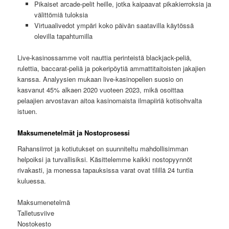
Pikaiset arcade-pelit heille, jotka kaipaavat pikakierroksia ja
välittömiä tuloksia
Virtuaalivedot ympäri koko päivän saatavilla käytössä
olevilla tapahtumilla
Live-kasinossamme voit nauttia perinteistä blackjack-peliä,
rulettia, baccarat-peliä ja pokeripöytiä ammattitaitoisten jakajien
kanssa. Analyysien mukaan live-kasinopelien suosio on
kasvanut 45% alkaen 2020 vuoteen 2023, mikä osoittaa
pelaajien arvostavan aitoa kasinomaista ilmapiiriä kotisohvalta
istuen.
Maksumenetelmät ja Nostoprosessi
Rahansiirrot ja kotiutukset on suunniteltu mahdollisimman
helpoiksi ja turvallisiksi. Käsittelemme kaikki nostopyynnöt
rivakasti, ja monessa tapauksissa varat ovat tilillä 24 tuntia
kuluessa.
Maksumenetelmä
Talletusviive
Nostokesto