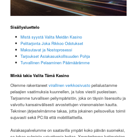
Sisällysluettelo
Mistä syystä Valita Meidän Kasino
Pelitarjonta Joka Rikkoo Odotukset
Maksutavat ja Nostoprosessi
Tarjoukset Asiakasuskollisuuden Pohja
Turvallinen Pelaaminen Päämäärämme
Minkä takia Valita Tämä Kasino
Olemme rakentaneet
virallinen verkkosivusto
pelialustamme
pelaajien vaatimuksia kuunnellen, ja tulos viestii puolestaan.
Tarjoamme turvallisen peliympäristön, joka on täysin lisensoitu ja
valvottu kansainvälisesti arvostettujen viranomaisten kautta.
Tekninen järjestelmämme takaa, jotta jokainen pelisovellus toimii
sujuvasti sekä PC:llä että mobiililaitteilla.
Asiakaspalvelumme on saatavilla ympäri koko päivän suomeksi,
se tekee pulmista vaivattomia hoitaa. Ymmärrämme kotimaisten