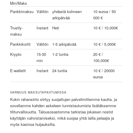
Min/Maks
Pankkimaksu
Välitön
yhdestä kolmeen
10 euroa / 50
arkipäivää
000 €
Trustly-
Instant
Heti
10 € / 10,000€
maksu
Pankkikortit
Välitön
1-5 arkipäivää
10 € / 5,000€
Krypto
15-30
1-2 tuntia
20 € /
min
100,000€
E-walletit
Instant
24 tuntia
10 € / 20000
euroa
VARMUUS MAKSUTAPAHTUMISSA
Kukin rahansiirto siirtyy suojattujen palvelimittemme kautta, ja
sovellamme kahden askeleen tunnistautumista lisätäksemme
tiliturvallisuutta. Talousosastomme tarkistaa jokaisen nostot
käyttäjän vahvistamiseksi, mikä suojaa yhtä lailla pelaajia ja
myös kasinoa huijauksilta.