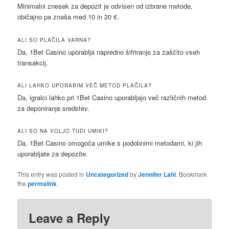
Minimalni znesek za depozit je odvisen od izbrane metode,
običajno pa znaša med 10 in 20 €.
ALI SO PLAČILA VARNA?
Da, 1Bet Casino uporablja napredno šifriranje za zaščito vseh
transakcij.
ALI LAHKO UPORABIM VEČ METOD PLAČILA?
Da, igralci lahko pri 1Bet Casino uporabljajo več različnih metod
za deponiranje sredstev.
ALI SO NA VOLJO TUDI UMIKI?
Da, 1Bet Casino omogoča umike s podobnimi metodami, ki jih
uporabljate za depozite.
This entry was posted in
Uncategorized
by
Jennifer Lahl
. Bookmark
the
permalink
.
Leave a Reply