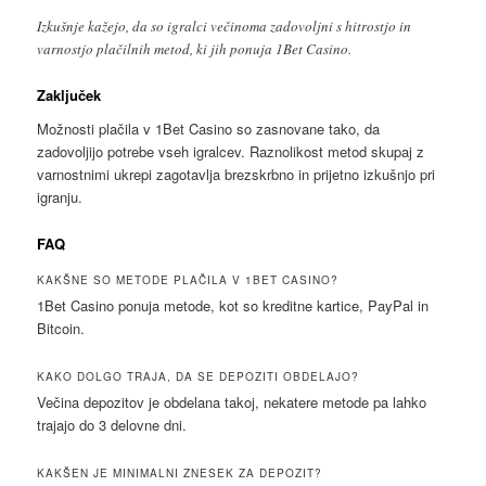
Izkušnje kažejo, da so igralci večinoma zadovoljni s hitrostjo in
varnostjo plačilnih metod, ki jih ponuja 1Bet Casino.
Zaključek
Možnosti plačila v 1Bet Casino so zasnovane tako, da
zadovoljijo potrebe vseh igralcev. Raznolikost metod skupaj z
varnostnimi ukrepi zagotavlja brezskrbno in prijetno izkušnjo pri
igranju.
FAQ
KAKŠNE SO METODE PLAČILA V 1BET CASINO?
1Bet Casino ponuja metode, kot so kreditne kartice, PayPal in
Bitcoin.
KAKO DOLGO TRAJA, DA SE DEPOZITI OBDELAJO?
Večina depozitov je obdelana takoj, nekatere metode pa lahko
trajajo do 3 delovne dni.
KAKŠEN JE MINIMALNI ZNESEK ZA DEPOZIT?