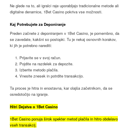
Ne glede na to, ali igralci raje uporabljajo tradicionalne metode ali
digitalne denarnice, 1Bet Casino pokriva vse možnosti.
Kaj Potrebujete za Deponiranje
Preden začnete z deponiranjem v 1Bet Casino, je pomembno, da
se zavedate, kakšni so postopki. Tu je nekaj osnovnih korakov,
ki jih je potrebno narediti:
Prijavite se v svoj račun.
Pojdite na razdelek za depozite.
Izberite metodo plačila.
Vnesite znesek in potrdite transakcijo.
Ta proces je hitra in enostavna, kar olajša začetnikom, da se
osredotočijo na igranje.
Hitri Dejstva o 1Bet Casino
1Bet Casino ponuja širok spekter metod plačila in hitro obdelavo
vseh transakcij.