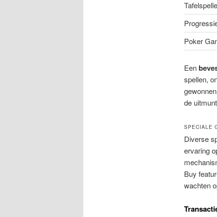
Tafelspell
Progressi
Poker Ga
Een
beve
spellen, o
gewonnen 
de uitmunt
SPECIALE 
Diverse s
ervaring o
mechanisme
Buy featur
wachten op
Transacti