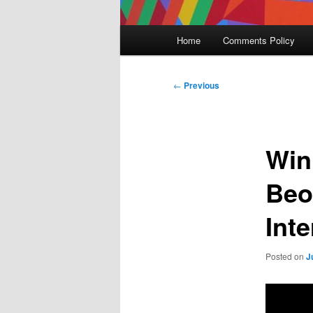
Main
Home
Comments Policy
menu
Post
←
Previous
navigation
Win
Beo
Int
Posted on
J