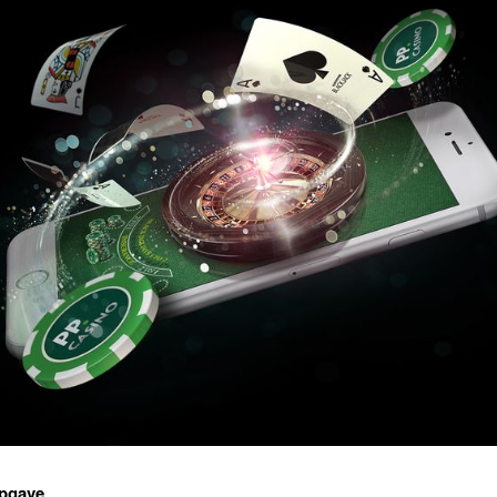
pgave