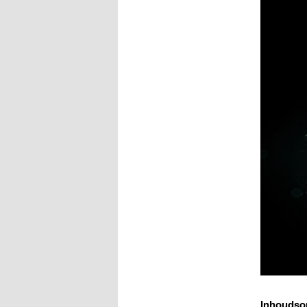
Inhoudso