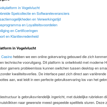
Gokplatform in Vogelvlucht
ebreide Spelcollectie en Softwareleveranciers
sactiemogelijkheden en Verwerkingstijd
sprogramma en Loyaliteitsvoordelen
iliging en Certificeringen
ort en Klanttevredenheid
atform in Vogelvlucht
t Casino
hebben we een online gokervaring gebouwd die zich kenmer
eit en technische vooruitgang. Dit platform is ontwikkeld met moderne
rdoor gamers probleemloos kunnen switchen tussen desktop en sma
zonder kwaliteitsverlies. De interface past zich direct aan variërende
ttes aan, wat leidt in een perfecte gebruikservaring los van het gebr
iestructuur is gebruiksvriendelijk ingericht, met duidelijke rubrieken 
muisklikken naar gewenste meest gespeelde speltitels sturen. Deze 