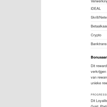
Verwerking
iDEAL
Skrill/Nete
Betaalkaar
Crypto
Banktrans
Bonusaan
Dit rewar
verkrijgen
van rewar
unieke re
PROGRESSI
Dit Loyali
Gold, Plat