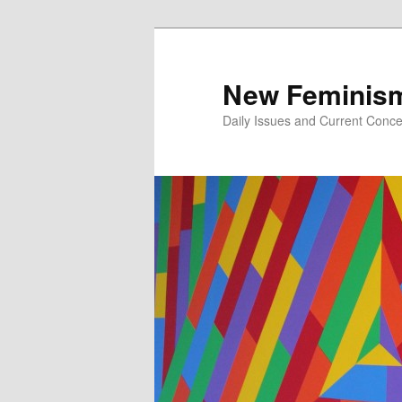
Skip
to
primary
New Feminis
content
Daily Issues and Current Conc