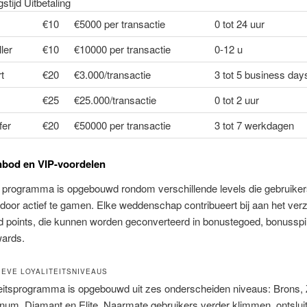
stijd Uitbetaling
€10
€5000 per transactie
0 tot 24 uur
ller
€10
€10000 per transactie
0-12 u
t
€20
€3.000/transactie
3 tot 5 business day
€25
€25.000/transactie
0 tot 2 uur
fer
€20
€50000 per transactie
3 tot 7 werkdagen
bod en VIP-voordelen
d programma is opgebouwd rondom verschillende levels die gebruike
 door actief te gamen. Elke weddenschap contribueert bij aan het ve
d points, die kunnen worden geconverteerd in bonustegoed, bonusspi
wards.
EVE LOYALITEITSNIVEAUS
teitsprogramma is opgebouwd uit zes onderscheiden niveaus: Brons, Z
inum, Diamant en Elite. Naarmate gebruikers verder klimmen, ontslui