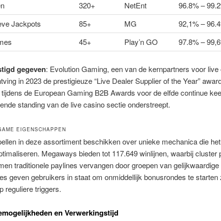
en
320+
NetEnt
96.8% – 99.
eve Jackpots
85+
MG
92,1% – 96.
mes
45+
Play’n GO
97.8% – 99,
stigd gegeven
: Evolution Gaming, een van de kernpartners voor live
ntving in 2023 de prestigieuze “Live Dealer Supplier of the Year” awar
tijdens de European Gaming B2B Awards voor de elfde continue kee
ende standing van de live casino sectie onderstreept.
GAME EIGENSCHAPPEN
pellen in deze assortiment beschikken over unieke mechanica die he
ptimaliseren. Megaways bieden tot 117.649 winlijnen, waarbij cluster
n traditionele paylines vervangen door groepen van gelijkwaardige
es geven gebruikers in staat om onmiddellijk bonusrondes te starten 
 reguliere triggers.
emogelijkheden en Verwerkingstijd