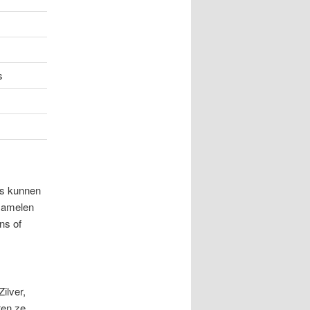
s
rs kunnen
rzamelen
ns of
ilver,
ten ze