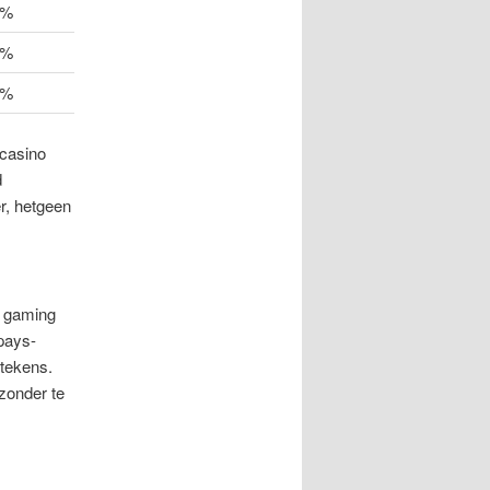
2%
4%
6%
 casino
d
r, hetgeen
t gaming
 pays-
 tekens.
zonder te