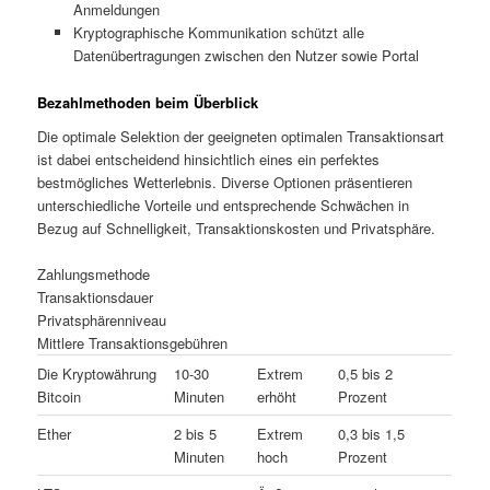
Anmeldungen
Kryptographische Kommunikation schützt alle
Datenübertragungen zwischen den Nutzer sowie Portal
Bezahlmethoden beim Überblick
Die optimale Selektion der geeigneten optimalen Transaktionsart
ist dabei entscheidend hinsichtlich eines ein perfektes
bestmögliches Wetterlebnis. Diverse Optionen präsentieren
unterschiedliche Vorteile und entsprechende Schwächen in
Bezug auf Schnelligkeit, Transaktionskosten und Privatsphäre.
Zahlungsmethode
Transaktionsdauer
Privatsphärenniveau
Mittlere Transaktionsgebühren
Die Kryptowährung
10-30
Extrem
0,5 bis 2
Bitcoin
Minuten
erhöht
Prozent
Ether
2 bis 5
Extrem
0,3 bis 1,5
Minuten
hoch
Prozent