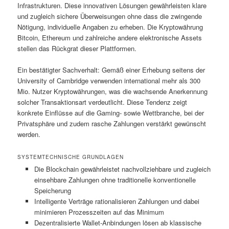
Infrastrukturen. Diese innovativen Lösungen gewährleisten klare
und zugleich sichere Überweisungen ohne dass die zwingende
Nötigung, individuelle Angaben zu erheben. Die Kryptowährung
Bitcoin, Ethereum und zahlreiche andere elektronische Assets
stellen das Rückgrat dieser Plattformen.
Ein bestätigter Sachverhalt: Gemäß einer Erhebung seitens der
University of Cambridge verwenden international mehr als 300
Mio. Nutzer Kryptowährungen, was die wachsende Anerkennung
solcher Transaktionsart verdeutlicht. Diese Tendenz zeigt
konkrete Einflüsse auf die Gaming- sowie Wettbranche, bei der
Privatsphäre und zudem rasche Zahlungen verstärkt gewünscht
werden.
SYSTEMTECHNISCHE GRUNDLAGEN
Die Blockchain gewährleistet nachvollziehbare und zugleich
einsehbare Zahlungen ohne traditionelle konventionelle
Speicherung
Intelligente Verträge rationalisieren Zahlungen und dabei
minimieren Prozesszeiten auf das Minimum
Dezentralisierte Wallet-Anbindungen lösen ab klassische