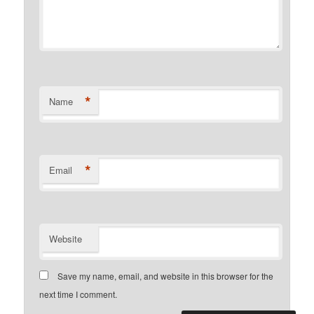
*
Name
*
Email
Website
Save my name, email, and website in this browser for the
next time I comment.